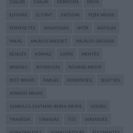
CSALÁD
CSALÁS
DEBRECEN
DROG
ELFOGÁS
ELTŰNT
ERŐSZAK
FEJÉR MEGYE
FENYEGETÉS
GYILKOSSÁG
GYŐR
GÁZOLÁS
HALÁL
HALÁLOS BALESET
HALÁLOS GÁZOLÁS
KÉSELÉS
KÓRHÁZ
LOPÁS
MENTÉS
MISKOLC
NYOMOZÁS
NÓGRÁD MEGYE
PEST MEGYE
RABLÁS
RENDŐRSÉG
SEGÍTSÉG
SOMOGY MEGYE
SZABOLCS-SZATMÁR-BEREG MEGYE
SZEGED
TRAGÉDIA
TÁMADÁS
TŰZ
VEREKEDÉS
VONATBALESET
VONATGÁZOLÁS
ÉLETMENTÉS