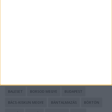
A csőbúvár szivattyúk: mit kell tudni róluk?
Mit tudnak a keleti e-bike-ok?
HIRDETÉS
CÍMKÉK
BALESET
BORSOD MEGYE
BUDAPEST
BÁCS-KISKUN MEGYE
BÁNTALMAZÁS
BÖRTÖN