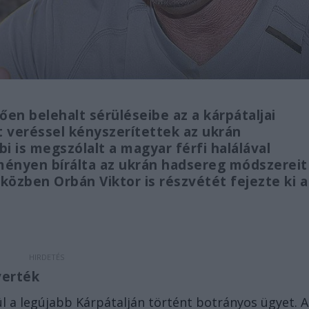
en belehalt sérüléseibe az a kárpátaljai
nt veréssel kényszerítettek az ukrán
 is megszólalt a magyar férfi halálával
ményen bírálta az ukrán hadsereg módszereit
 közben Orbán Viktor is részvétét fejezte ki a
verték
l a legújabb Kárpátalján történt botrányos ügyet. A