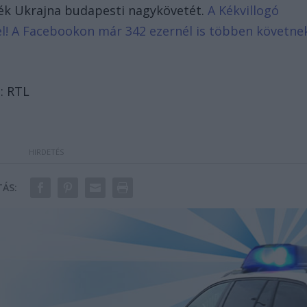
ték Ukrajna budapesti nagykövetét.
A Kékvillogó
d el! A Facebookon már 342 ezernél is többen követne
: RTL
ÁS: