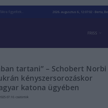
kra figyeltek...
2026. augusztus 6., 12:07:03
- Berta, B
FRISS
n tartani” – Schobert Norbi
 ukrán kényszersorozáskor
agyar katona ügyében
2025.07.10. csütörtök