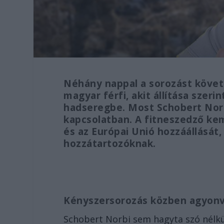
Néhány nappal a sorozást követő
magyar férfi, akit állítása szeri
hadseregbe. Most Schobert Norbi
kapcsolatban. A fitneszedző ke
és az Európai Unió hozzáállását,
hozzátartozóknak.
Kényszersorozás közben agyon
Schobert Norbi sem hagyta szó nélkü