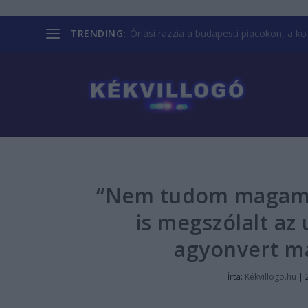
TRENDING:
Óriási razzia a budapesti piacokon, a kofá
“Nem tudom magamba
is megszólalt az
agyonvert m
Írta:
Kékvillogo.hu
|