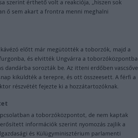
 szerint érthető volt a reakciója, „hiszen sok
an ő sem akart a frontra menni meghalni
ű kávézó előtt már megütötték a toborzók, majd a
furgonba, és elvitték Ungvárra a toborzóközpontba
s dandárba sorozták be. Az itteni erdőben vascsőve
p kiküldték a terepre, és ott összeesett. A férfi a
ktor részvétét fejezte ki a hozzátartozóknak.
tet
apcsolatban a toborzóközpontot, de nem kaptak
erősített információk szerint nyomozás zajlik a
ülgazdasági és Külügyminisztérium parlamenti