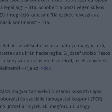
a legaljáig” – írta. Schobert a poszt végén súlyos
EU-integráció kapcsán: “Ha ezeket felveszik az
ásik kontinenst”– írta.
lehalt sérüléseibe az a kárpátaljai magyar férfi,
rítettek az ukrán hadseregbe. S. József utolsó írásos
l a kényszersorozás módszereiről, az elszenvedett
lelmeiről – írja az
Index.
gszászi magyar tannyelvű 4. számú Kossuth Lajos
 toborzási és szociális támogatási központ (TCK)
S. József arra járt, aki megfordult, ahogy