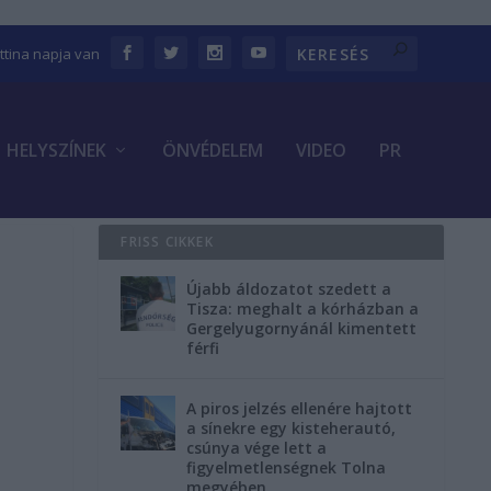
ettina napja van
HELYSZÍNEK
ÖNVÉDELEM
VIDEO
PR
FRISS CIKKEK
Újabb áldozatot szedett a
Tisza: meghalt a kórházban a
Gergelyugornyánál kimentett
férfi
A piros jelzés ellenére hajtott
a sínekre egy kisteherautó,
csúnya vége lett a
figyelmetlenségnek Tolna
megyében