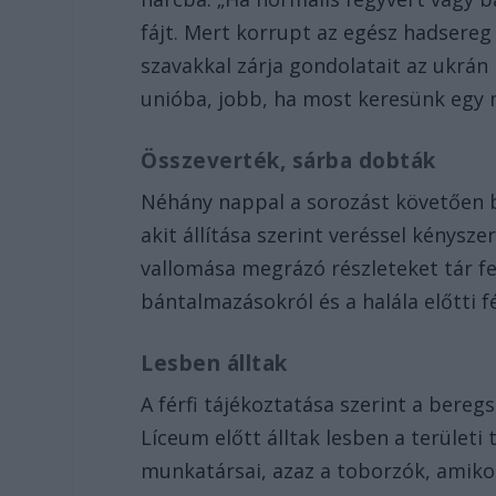
fájt. Mert korrupt az egész hadsereg 
szavakkal zárja gondolatait az ukrán 
unióba, jobb, ha most keresünk egy m
Összeverték, sárba dobták
Néhány nappal a sorozást követően be
akit állítása szerint veréssel kénysze
vallomása megrázó részleteket tár fe
bántalmazásokról és a halála előtti fé
Lesben álltak
A férfi tájékoztatása szerint a bere
Líceum előtt álltak lesben a területi
munkatársai, azaz a toborzók, amikor 