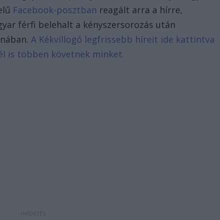
elű
Facebook-posztban
reagált arra a hírre,
gyar férfi belehalt a kényszersorozás után
jnában.
A Kékvillogó legfrissebb híreit ide kattintva
él is többen követnek minket.