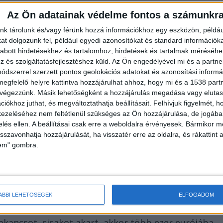
Az Ön adatainak védelme fontos a számunkr
nk tárolunk és/vagy férünk hozzá információkhoz egy eszközön, példáu
 de nem tudom magamban tartani” – írja Norbi, majd
t dolgozunk fel, például egyedi azonosítókat és standard információk
abott hirdetésekhez és tartalomhoz, hirdetések és tartalmak méréséhe
ozási gyakorlatát, különösen annak erőszakos,
és szolgáltatásfejlesztéshez küld.
Az Ön engedélyével mi és a partne
it erőszakkal toborozni ma Európában? Egy
dszerrel szerzett pontos geolokációs adatokat és azonosítási informác
megfelelő helyre kattintva hozzájárulhat ahhoz, hogy mi és a 1538 partne
r meghalni felsőbb politikai érdekek miatt?”– tesz
 végezzünk. Másik lehetőségként a hozzájárulás megadása vagy elutasí
iókhoz juthat, és megváltoztathatja beállításait.
Felhívjuk figyelmét, 
ezeléséhez nem feltétlenül szükséges az Ön hozzájárulása, de jogában 
zelés ellen. A beállításai csak erre a weboldalra érvényesek. Bármikor m
isszavonhatja hozzájárulását, ha visszatér erre az oldalra, és rákattint a
lem" gombra.
lmaz meg az ukrán politikai és katonai vezetéssel
lliárd eurónyi fegyversegély egy része Afrikába kerü
ÁBBI LEHETŐSÉGEK
ELFOGADOM
lt újoncok gyakran felszerelés nélkül indulnak
akancsot, sisakot akart, akkor több ezer eurójába