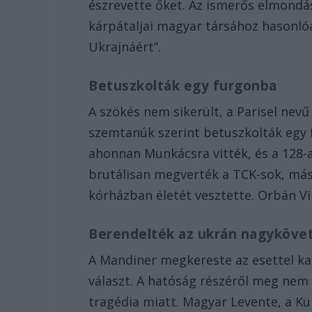
észrevette őket. Az ismerős elmondása
kárpátaljai magyar társához hasonló
Ukrajnáért”.
Betuszkolták egy furgonba
A szökés nem sikerült, a Parisel nev
szemtanúk szerint betuszkolták egy 
ahonnan Munkácsra vitték, és a 128-a
brutálisan megverték a TCK-sok, másna
kórházban életét vesztette. Orbán Vi
Berendelték az ukrán nagyköve
A Mandiner megkereste az esettel k
választ. A hatóság részéről meg nem 
tragédia miatt. Magyar Levente, a K