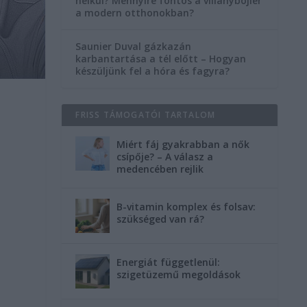
nélkül? Mennyire fontos a villanybojler
a modern otthonokban?
Saunier Duval gázkazán
karbantartása a tél előtt – Hogyan
készüljünk fel a hóra és fagyra?
FRISS TÁMOGATÓI TARTALOM
Miért fáj gyakrabban a nők
csípője? – A válasz a
medencében rejlik
B-vitamin komplex és folsav:
szükséged van rá?
Energiát függetlenül:
szigetüzemű megoldások