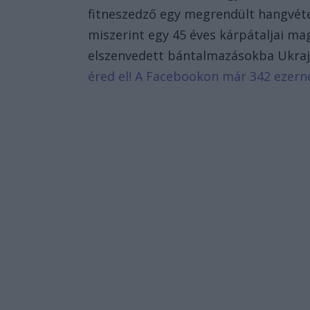
fitneszedző egy megrendült hangvét
miszerint egy 45 éves kárpátaljai ma
elszenvedett bántalmazásokba Ukra
éred el! A Facebookon már 342 ezern