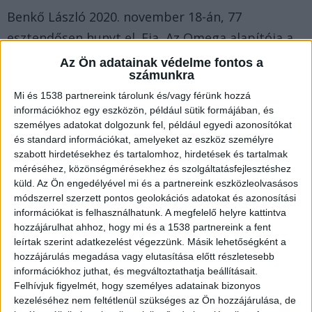
Benkő László 2020. november 18-án, 77
esztendősen hunyt el. Fia, Az Omega alapítója a
Farkasréti temetőben alussza örök álmát, a Fradi
Az Ön adatainak védelme fontos a
számunkra
egykori labdarúgója, Simon Tibor és a legendás
Mi és 1538 partnereink tárolunk és/vagy férünk hozzá
színésznő, Tolnay Klári közelében. A mai napig
információkhoz egy eszközön, például sütik formájában, és
népszerű zenész sírkövét 2022. április 30-án
személyes adatokat dolgozunk fel, például egyedi azonosítókat
és standard információkat, amelyeket az eszköz személyre
avatták fel.
A Kékvillogó.hu legfrissebb híreit ide
szabott hirdetésekhez és tartalomhoz, hirdetések és tartalmak
kattintva éred el!
méréséhez, közönségmérésekhez és szolgáltatásfejlesztéshez
küld.
Az Ön engedélyével mi és a partnereink eszközleolvasásos
módszerrel szerzett pontos geolokációs adatokat és azonosítási
információkat is felhasználhatunk. A megfelelő helyre kattintva
hozzájárulhat ahhoz, hogy mi és a 1538 partnereink a fent
leírtak szerint adatkezelést végezzünk. Másik lehetőségként a
hozzájárulás megadása vagy elutasítása előtt részletesebb
információkhoz juthat, és megváltoztathatja beállításait.
Felhívjuk figyelmét, hogy személyes adatainak bizonyos
kezeléséhez nem feltétlenül szükséges az Ön hozzájárulása, de