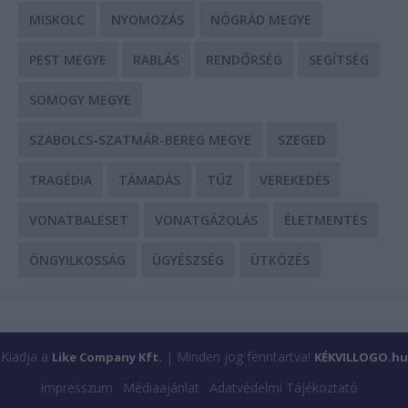
MISKOLC
NYOMOZÁS
NÓGRÁD MEGYE
PEST MEGYE
RABLÁS
RENDŐRSÉG
SEGÍTSÉG
SOMOGY MEGYE
SZABOLCS-SZATMÁR-BEREG MEGYE
SZEGED
TRAGÉDIA
TÁMADÁS
TŰZ
VEREKEDÉS
VONATBALESET
VONATGÁZOLÁS
ÉLETMENTÉS
ÖNGYILKOSSÁG
ÜGYÉSZSÉG
ÜTKÖZÉS
Kiadja a
| Minden jog fenntartva!
Like Company Kft.
KÉKVILLOGO.hu
Impresszum
Médiaajánlat
Adatvédelmi Tájékoztató