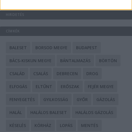
HIRDETÉS
CÍMKÉK
BALESET
BORSOD MEGYE
BUDAPEST
BÁCS-KISKUN MEGYE
BÁNTALMAZÁS
BÖRTÖN
CSALÁD
CSALÁS
DEBRECEN
DROG
ELFOGÁS
ELTŰNT
ERŐSZAK
FEJÉR MEGYE
FENYEGETÉS
GYILKOSSÁG
GYŐR
GÁZOLÁS
HALÁL
HALÁLOS BALESET
HALÁLOS GÁZOLÁS
KÉSELÉS
KÓRHÁZ
LOPÁS
MENTÉS