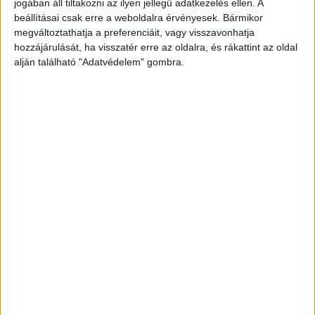
jogában áll tiltakozni az ilyen jellegű adatkezelés ellen. A
beállításai csak erre a weboldalra érvényesek. Bármikor
megváltoztathatja a preferenciáit, vagy visszavonhatja
hozzájárulását, ha visszatér erre az oldalra, és rákattint az oldal
alján található "Adatvédelem" gombra.
Többször megvádolták őket
„Bennünket korábban többször is megvádoltak
azzal, hogy nem tartjuk rendben apu sírhelyét.
Ismeretlen emberek fotózták le a sírt, vagy
telefonáltak be különböző szerkesztőségekbe,
hogy tessék, ilyen rendezetlen és gondozatlan
édesapám sírja. Holott épp akkoriban készült az
új sírkő” – mesélte Benkő László fia, Balázs.