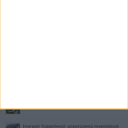
KIEMELT TÁMOGATÓI TARTALOM
Mennyi ideig bírja az ember melegvíz nélkül? Mennyire
fontos a villanybojler a modern otthonokban?
Saunier Duval gázkazán karbantartása a tél előtt –
Hogyan készüljünk fel a hóra és fagyra?
FRISS TÁMOGATÓI TARTALOM
Miért fáj gyakrabban a nők csípője? – A válasz a
medencében rejlik
B-vitamin komplex és folsav: szükséged van rá?
Energiát függetlenül: szigetüzemű megoldások