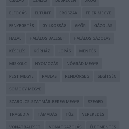
CSALÁD
CSALÁS
DEBRECEN
DROG
ELFOGÁS
ELTŰNT
ERŐSZAK
FEJÉR MEGYE
FENYEGETÉS
GYILKOSSÁG
GYŐR
GÁZOLÁS
HALÁL
HALÁLOS BALESET
HALÁLOS GÁZOLÁS
KÉSELÉS
KÓRHÁZ
LOPÁS
MENTÉS
MISKOLC
NYOMOZÁS
NÓGRÁD MEGYE
PEST MEGYE
RABLÁS
RENDŐRSÉG
SEGÍTSÉG
SOMOGY MEGYE
SZABOLCS-SZATMÁR-BEREG MEGYE
SZEGED
TRAGÉDIA
TÁMADÁS
TŰZ
VEREKEDÉS
VONATBALESET
VONATGÁZOLÁS
ÉLETMENTÉS