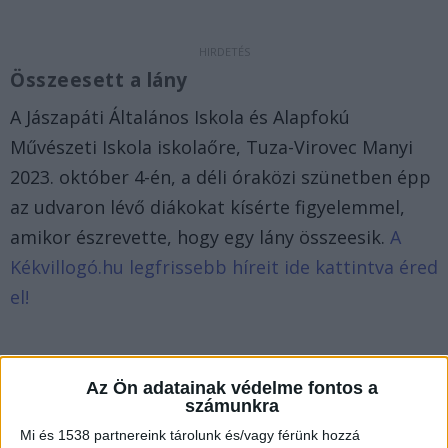
Összeesett a lány
A Jászapáti Általános Iskola és Alapfokú
Művészeti Iskola iskolaőre, Tuza-Virovec Manyi
2023. október 4-én, a déli óraközi szünetben épp
az udvaron lévő diákokat kísérte figyelemmel,
amikor észrevette, hogy egy lány összeesik.
A
Kékvillogó.hu legfrissebb híreit ide kattintva éred
el!
Az Ön adatainak védelme fontos a
számunkra
Mi és 1538 partnereink tárolunk és/vagy férünk hozzá