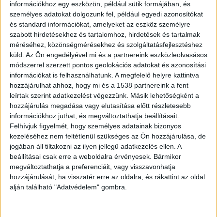
információkhoz egy eszközön, például sütik formájában, és
személyes adatokat dolgozunk fel, például egyedi azonosítókat
és standard információkat, amelyeket az eszköz személyre
szabott hirdetésekhez és tartalomhoz, hirdetések és tartalmak
méréséhez, közönségmérésekhez és szolgáltatásfejlesztéshez
küld.
Az Ön engedélyével mi és a partnereink eszközleolvasásos
módszerrel szerzett pontos geolokációs adatokat és azonosítási
információkat is felhasználhatunk. A megfelelő helyre kattintva
hozzájárulhat ahhoz, hogy mi és a 1538 partnereink a fent
leírtak szerint adatkezelést végezzünk. Másik lehetőségként a
hozzájárulás megadása vagy elutasítása előtt részletesebb
Stabil oldalfekvés
információkhoz juthat, és megváltoztathatja beállításait.
Felhívjuk figyelmét, hogy személyes adatainak bizonyos
Az iskolaőr másodpercek alatt felmérte a helyzet
kezeléséhez nem feltétlenül szükséges az Ön hozzájárulása, de
súlyosságát, és az eszméletét vesztett tanulóhoz
jogában áll tiltakozni az ilyen jellegű adatkezelés ellen. A
beállításai csak erre a weboldalra érvényesek. Bármikor
futott. A diákok Manyi nénije a gyermeket stabil
megváltoztathatja a preferenciáit, vagy visszavonhatja
oldalfekvésbe helyezte, és – egy odaérkező
hozzájárulását, ha visszatér erre az oldalra, és rákattint az oldal
pedagógus segítségével – a lassan magához térő
alján található "Adatvédelem" gombra.
lányt az irodába kísérte. A mentőszolgálat