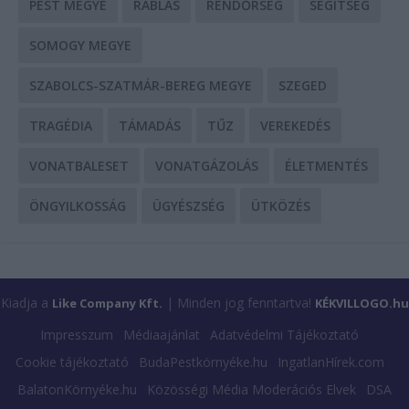
PEST MEGYE
RABLÁS
RENDŐRSÉG
SEGÍTSÉG
SOMOGY MEGYE
SZABOLCS-SZATMÁR-BEREG MEGYE
SZEGED
TRAGÉDIA
TÁMADÁS
TŰZ
VEREKEDÉS
VONATBALESET
VONATGÁZOLÁS
ÉLETMENTÉS
ÖNGYILKOSSÁG
ÜGYÉSZSÉG
ÜTKÖZÉS
Kiadja a
| Minden jog fenntartva!
Like Company Kft.
KÉKVILLOGO.hu
Impresszum
Médiaajánlat
Adatvédelmi Tájékoztató
Cookie tájékoztató
BudaPestkörnyéke.hu
IngatlanHírek.com
BalatonKörnyéke.hu
Közösségi Média Moderációs Elvek
DSA