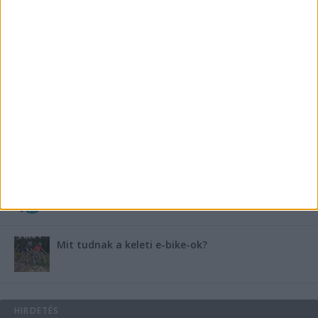
Miért fáj gyakrabban a nők csípője? – A válasz a
medencében rejlik
B-vitamin komplex és folsav: szükséged van rá?
Energiát függetlenül: szigetüzemű megoldások
A csőbúvár szivattyúk: mit kell tudni róluk?
Mit tudnak a keleti e-bike-ok?
HIRDETÉS