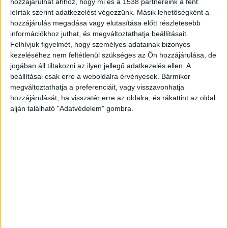
hozzájárulhat ahhoz, hogy mi és a 1538 partnereink a fent
fel, emiatt az alvilágban kvázi vérdíjat tűztek ki a
leírtak szerint adatkezelést végezzünk. Másik lehetőségként a
fejére.
A Kékvillogo.hu legfrissebb híreit ide
hozzájárulás megadása vagy elutasítása előtt részletesebb
információkhoz juthat, és megváltoztathatja beállításait.
kattintva éred el.
Felhívjuk figyelmét, hogy személyes adatainak bizonyos
kezeléséhez nem feltétlenül szükséges az Ön hozzájárulása, de
jogában áll tiltakozni az ilyen jellegű adatkezelés ellen. A
beállításai csak erre a weboldalra érvényesek. Bármikor
megváltoztathatja a preferenciáit, vagy visszavonhatja
hozzájárulását, ha visszatér erre az oldalra, és rákattint az oldal
alján található "Adatvédelem" gombra.