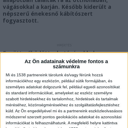
állapotban találtak rá az otthonában,
vágásokkal a karján. Később kiderült a
népszerű énekesnő kábítószert
fogyasztott.
Együttműködött a hatóságokkal
Az Ön adatainak védelme fontos a
Mint megírtuk
ezután az előadó ellen eljárás
számunkra
indult, az otthonát átkutatták a hatóságok,
Mi és 1538 partnereink tárolunk és/vagy férünk hozzá
drogkereső kutyákat is bevetettek, ezt követően
információkhoz egy eszközön, például sütik formájában, és
személyes adatokat dolgozunk fel, például egyedi azonosítókat
pedig nagy erőkkel megindult dílerek felkutatása
és standard információkat, amelyeket az eszköz személyre
is. Az énekesnő a hírek szerint rendkívül
szabott hirdetésekhez és tartalomhoz, hirdetések és tartalmak
méréséhez, közönségmérésekhez és szolgáltatásfejlesztéshez
együttműködő volt a hatóságokkal, a vallomásai
küld.
Az Ön engedélyével mi és a partnereink eszközleolvasásos
alapján újabb gyanúsítotti nevek merültek fel,
módszerrel szerzett pontos geolokációs adatokat és azonosítási
ám úgy tudni az előadó igazi nehézfiúkat dobott
információkat is felhasználhatunk. A megfelelő helyre kattintva