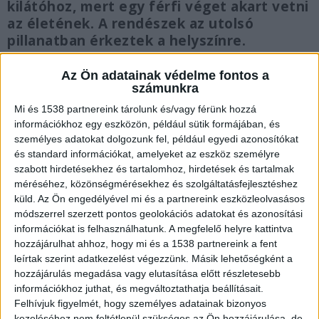
kilátóhoz, mert egy férfi véget akart vetni
az életének. A rendészek az utolsó
pillanatban érkeztek a helyszínre.
Az Ön adatainak védelme fontos a
számunkra
Mi és 1538 partnereink tárolunk és/vagy férünk hozzá
Rendészek siettek a helyszínre
információkhoz egy eszközön, például sütik formájában, és
személyes adatokat dolgozunk fel, például egyedi azonosítókat
A kilátó járművel kifejezetten nehezen
és standard információkat, amelyeket az eszköz személyre
megközelíthető, főleg este, sötétben. A pátyi
szabott hirdetésekhez és tartalomhoz, hirdetések és tartalmak
méréséhez, közönségmérésekhez és szolgáltatásfejlesztéshez
rendészet Lada Niva terepjárója “nem ismeri a
küld.
Az Ön engedélyével mi és a partnereink eszközleolvasásos
„lehetetlent”, de ami még fontosabb, hogy a
módszerrel szerzett pontos geolokációs adatokat és azonosítási
információkat is felhasználhatunk. A megfelelő helyre kattintva
kiérkező kollégánk még a vak sötétben is
hozzájárulhat ahhoz, hogy mi és a 1538 partnereink a fent
gyorsan fel talált a kilátóhoz így még éppen
leírtak szerint adatkezelést végezzünk. Másik lehetőségként a
időben érkezett a segítség” – írják közösségi
hozzájárulás megadása vagy elutasítása előtt részletesebb
információkhoz juthat, és megváltoztathatja beállításait.
oldalukon a település rendfenntartói.
A
Felhívjuk figyelmét, hogy személyes adatainak bizonyos
Kékvillogó legfrissebb híreit ide kattintva éred el!
kezeléséhez nem feltétlenül szükséges az Ön hozzájárulása, de