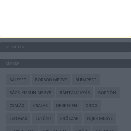
Mit tudnak a keleti e-bike-ok?
HIRDETÉS
CÍMKÉK
BALESET
BORSOD MEGYE
BUDAPEST
BÁCS-KISKUN MEGYE
BÁNTALMAZÁS
BÖRTÖN
CSALÁD
CSALÁS
DEBRECEN
DROG
ELFOGÁS
ELTŰNT
ERŐSZAK
FEJÉR MEGYE