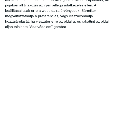
jogában áll tiltakozni az ilyen jellegű adatkezelés ellen. A
A Facebookon már 342 ezernél is többen
beállításai csak erre a weboldalra érvényesek. Bármikor
követnek minket.
megváltoztathatja a preferenciáit, vagy visszavonhatja
hozzájárulását, ha visszatér erre az oldalra, és rákattint az oldal
alján található "Adatvédelem" gombra.
Mentőt hívtak hozzá