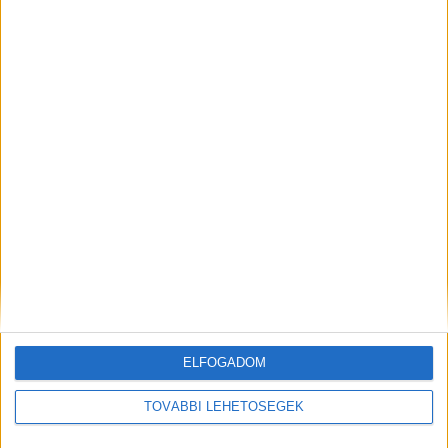
ELFOGADOM
TOVÁBBI LEHETŐSÉGEK
Csergezán Pál síremléke az Anna vadászlaknál – Fotó: BudaPestkörnyéke.hu