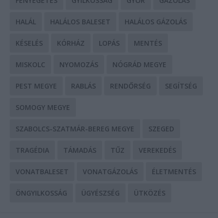
FENYEGETÉS
GYILKOSSÁG
GYŐR
GÁZOLÁS
HALÁL
HALÁLOS BALESET
HALÁLOS GÁZOLÁS
KÉSELÉS
KÓRHÁZ
LOPÁS
MENTÉS
MISKOLC
NYOMOZÁS
NÓGRÁD MEGYE
PEST MEGYE
RABLÁS
RENDŐRSÉG
SEGÍTSÉG
SOMOGY MEGYE
SZABOLCS-SZATMÁR-BEREG MEGYE
SZEGED
TRAGÉDIA
TÁMADÁS
TŰZ
VEREKEDÉS
VONATBALESET
VONATGÁZOLÁS
ÉLETMENTÉS
ÖNGYILKOSSÁG
ÜGYÉSZSÉG
ÜTKÖZÉS