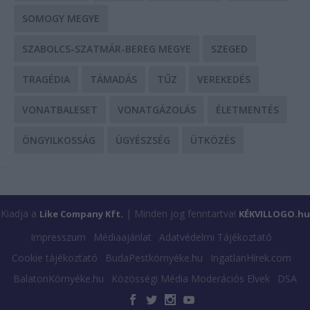
SOMOGY MEGYE
SZABOLCS-SZATMÁR-BEREG MEGYE
SZEGED
TRAGÉDIA
TÁMADÁS
TŰZ
VEREKEDÉS
VONATBALESET
VONATGÁZOLÁS
ÉLETMENTÉS
ÖNGYILKOSSÁG
ÜGYÉSZSÉG
ÜTKÖZÉS
Kiadja a
| Minden jog fenntartva!
Like Company Kft.
KÉKVILLOGO.hu
Impresszum
Médiaajánlat
Adatvédelmi Tájékoztató
Cookie tájékoztató
BudaPestkörnyéke.hu
IngatlanHírek.com
BalatonKörnyéke.hu
Közösségi Média Moderációs Elvek
DSA