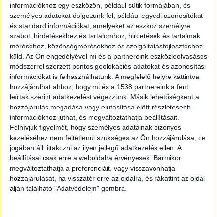
áramtalanítják. A helyszínre a mentők is
információkhoz egy eszközön, például sütik formájában, és
kiérkeztek. Az érintett pályaszakaszon
személyes adatokat dolgozunk fel, például egyedi azonosítókat
torlódásra lehet számítani.
és standard információkat, amelyeket az eszköz személyre
szabott hirdetésekhez és tartalomhoz, hirdetések és tartalmak
méréséhez, közönségmérésekhez és szolgáltatásfejlesztéshez
küld.
Az Ön engedélyével mi és a partnereink eszközleolvasásos
módszerrel szerzett pontos geolokációs adatokat és azonosítási
információkat is felhasználhatunk. A megfelelő helyre kattintva
Több kilométeres a torlódás
hozzájárulhat ahhoz, hogy mi és a 1538 partnereink a fent
leírtak szerint adatkezelést végezzünk. Másik lehetőségként a
Baleset történt az M1-es autópályán, a
hozzájárulás megadása vagy elutasítása előtt részletesebb
Hegyeshalom felé vezető oldalon. Herceghalom
információkhoz juthat, és megváltoztathatja beállításait.
Felhívjuk figyelmét, hogy személyes adatainak bizonyos
térségében a 25-ös km-nél forgalomkorlátozásra
kezeléséhez nem feltétlenül szükséges az Ön hozzájárulása, de
kell számítani. A torlódás meghaladja a 3 km-t –
jogában áll tiltakozni az ilyen jellegű adatkezelés ellen. A
írja az
utinform.hu
.
beállításai csak erre a weboldalra érvényesek. Bármikor
megváltoztathatja a preferenciáit, vagy visszavonhatja
hozzájárulását, ha visszatér erre az oldalra, és rákattint az oldal
alján található "Adatvédelem" gombra.