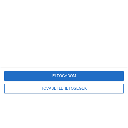
MEGOSZTÁS:
ELFOGADOM
TOVÁBBI LEHETŐSÉGEK
Előző
Következő