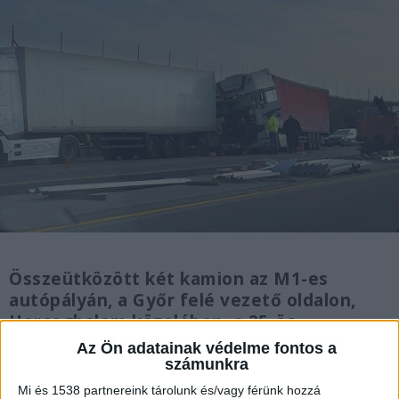
Összeütközött két kamion az M1-es
autópályán, a Győr felé vezető oldalon,
Herceghalom közelében, a 25-ös
kilométerszelvénynél. A gépjárművekben
Az Ön adatainak védelme fontos a
összesen hárman utaztak. A törökbálinti
számunkra
hivatásos tűzoltók az egyik kamiont
Mi és 1538 partnereink tárolunk és/vagy férünk hozzá