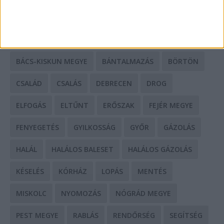
CÍMKÉK
BALESET
BORSOD MEGYE
BUDAPEST
BÁCS-KISKUN MEGYE
BÁNTALMAZÁS
BÖRTÖN
CSALÁD
CSALÁS
DEBRECEN
DROG
ELFOGÁS
ELTŰNT
ERŐSZAK
FEJÉR MEGYE
FENYEGETÉS
GYILKOSSÁG
GYŐR
GÁZOLÁS
HALÁL
HALÁLOS BALESET
HALÁLOS GÁZOLÁS
KÉSELÉS
KÓRHÁZ
LOPÁS
MENTÉS
MISKOLC
NYOMOZÁS
NÓGRÁD MEGYE
PEST MEGYE
RABLÁS
RENDŐRSÉG
SEGÍTSÉG