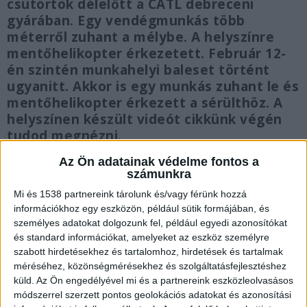
csütörtök délelőtt a CATL debreceni
gyárában. Egy vendégmunkás több
méterről zuhant a mélybe. A helyszínre
mentőhelikopter érkezetett. Február 12-
én szintén munkahelyi baleset történt
ugyanitt. Akkor is egy munkás zuhant le és
mentőhelikopter érkezett a sérülthöz. A
helyszínen készült videót cikkünk végén
tudod megnézni.
Az Ön adatainak védelme fontos a
számunkra
Mi és 1538 partnereink tárolunk és/vagy férünk hozzá
információkhoz egy eszközön, például sütik formájában, és
Baleset a CATL-ben
személyes adatokat dolgozunk fel, például egyedi azonosítókat
Csütörtökön ismét baleset történt a CATL
és standard információkat, amelyeket az eszköz személyre
szabott hirdetésekhez és tartalomhoz, hirdetések és tartalmak
gyárban. A debreceni üzemben egy kínai
méréséhez, közönségmérésekhez és szolgáltatásfejlesztéshez
vendégmunkás sérült meg, aki 5 méter magasból
küld.
Az Ön engedélyével mi és a partnereink eszközleolvasásos
módszerrel szerzett pontos geolokációs adatokat és azonosítási
zuhant le. Az esetet Tárkányi Zsolt, a Tisza Párt