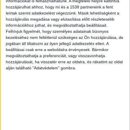
információkat is felhasználhatunk. A megfelelő helyre kattintva
debreceni képviselő-jelöltje hozta nyilvánosságra.
hozzájárulhat ahhoz, hogy mi és a 1538 partnereink a fent
leírtak szerint adatkezelést végezzünk. Másik lehetőségként a
A Kékvillogó legfrissebb híreit ide kattintva éred
hozzájárulás megadása vagy elutasítása előtt részletesebb
el! A Facebookon már 342 ezernél is többen
információkhoz juthat, és megváltoztathatja beállításait.
követnek minket.
Felhívjuk figyelmét, hogy személyes adatainak bizonyos
kezeléséhez nem feltétlenül szükséges az Ön hozzájárulása, de
jogában áll tiltakozni az ilyen jellegű adatkezelés ellen. A
beállításai csak erre a weboldalra érvényesek. Bármikor
megváltoztathatja a preferenciáit, vagy visszavonhatja
hozzájárulását, ha visszatér erre az oldalra, és rákattint az oldal
alján található "Adatvédelem" gombra.