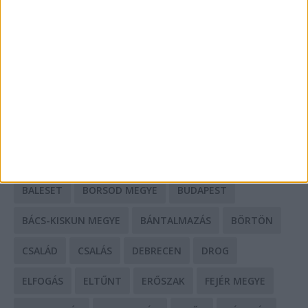
Mit tudnak a keleti e-bike-ok?
HIRDETÉS
CÍMKÉK
BALESET
BORSOD MEGYE
BUDAPEST
BÁCS-KISKUN MEGYE
BÁNTALMAZÁS
BÖRTÖN
CSALÁD
CSALÁS
DEBRECEN
DROG
ELFOGÁS
ELTŰNT
ERŐSZAK
FEJÉR MEGYE