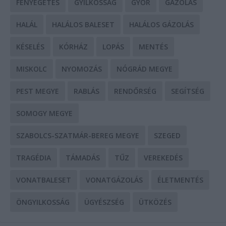
FENYEGETÉS
GYILKOSSÁG
GYŐR
GÁZOLÁS
HALÁL
HALÁLOS BALESET
HALÁLOS GÁZOLÁS
KÉSELÉS
KÓRHÁZ
LOPÁS
MENTÉS
MISKOLC
NYOMOZÁS
NÓGRÁD MEGYE
PEST MEGYE
RABLÁS
RENDŐRSÉG
SEGÍTSÉG
SOMOGY MEGYE
SZABOLCS-SZATMÁR-BEREG MEGYE
SZEGED
TRAGÉDIA
TÁMADÁS
TŰZ
VEREKEDÉS
VONATBALESET
VONATGÁZOLÁS
ÉLETMENTÉS
ÖNGYILKOSSÁG
ÜGYÉSZSÉG
ÜTKÖZÉS