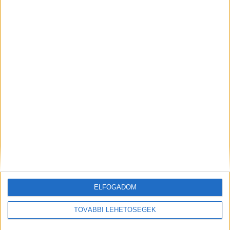
Ítélőtábla döntése nyomán – jogerős.
A
Kékvillogó legfrissebb híreit ide kattintva éred el!
A Facebookon már 342 ezernél is többen
követnek minket.
Kiemelt kép:
MEGOSZTÁS:
ELFOGADOM
TOVÁBBI LEHETŐSÉGEK