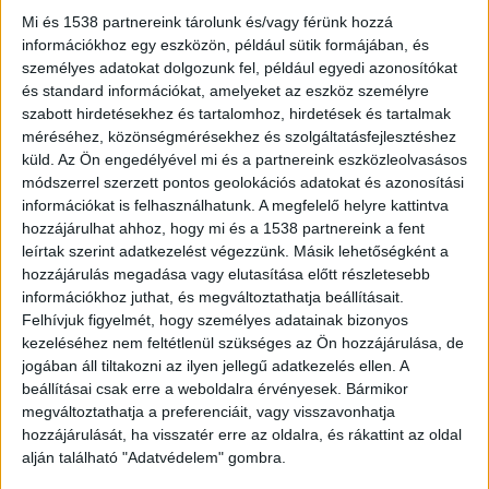
születési dátumát sem tudta
Mi és 1538 partnereink tárolunk és/vagy férünk hozzá
megmondani.
információkhoz egy eszközön, például sütik formájában, és
személyes adatokat dolgozunk fel, például egyedi azonosítókat
és standard információkat, amelyeket az eszköz személyre
szabott hirdetésekhez és tartalomhoz, hirdetések és tartalmak
méréséhez, közönségmérésekhez és szolgáltatásfejlesztéshez
Egyedül élt az idős nő
küld.
Az Ön engedélyével mi és a partnereink eszközleolvasásos
módszerrel szerzett pontos geolokációs adatokat és azonosítási
Az azóta már elhunyt 73 éves asszony közel ötven
információkat is felhasználhatunk. A megfelelő helyre kattintva
hozzájárulhat ahhoz, hogy mi és a 1538 partnereink a fent
éve lakott a gödi ingatlanban, és már régóta
leírtak szerint adatkezelést végezzünk. Másik lehetőségként a
szellemi hanyatlásban szenvedett. Később, 2008-
hozzájárulás megadása vagy elutasítása előtt részletesebb
tól pszichiátriai kórházi kezelés alatt állt.
információkhoz juthat, és megváltoztathatja beállításait.
Felhívjuk figyelmét, hogy személyes adatainak bizonyos
Gyermekei nem voltak, férje meghalt. Pontosan
kezeléséhez nem feltétlenül szükséges az Ön hozzájárulása, de
nem tisztázott körülmények között, 2020
jogában áll tiltakozni az ilyen jellegű adatkezelés ellen. A
beállításai csak erre a weboldalra érvényesek. Bármikor
szeptemberében az asszony és egy férfi között
megváltoztathatja a preferenciáit, vagy visszavonhatja
adásvételi szerződés jött létre, mely szerint a
hozzájárulását, ha visszatér erre az oldalra, és rákattint az oldal
alján található "Adatvédelem" gombra.
férfi 7.000.000 forintért megvásárolta tőle az