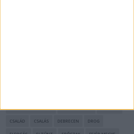
A csőbúvár szivattyúk: mit kell tudni róluk?
Mit tudnak a keleti e-bike-ok?
HIRDETÉS
CÍMKÉK
BALESET
BORSOD MEGYE
BUDAPEST
BÁCS-KISKUN MEGYE
BÁNTALMAZÁS
BÖRTÖN
CSALÁD
CSALÁS
DEBRECEN
DROG