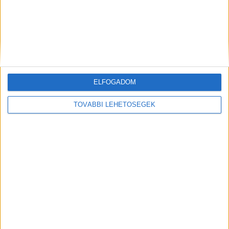
ELFOGADOM
Előző
Következő
TOVÁBBI LEHETŐSÉGEK
Újabb munkahelyi baleset a
Farkastámadás a borsodi
debreceni
faluban: több szarvast is
akkumulátorgyárban: 6 méter
széttéptek a ragadozók a helyi
magasból zuhant le egy
temetőben
vendégmunkás, pár hete
hasonló eset történt ugyanitt
FRISS CIKKEK
Újabb súlyos rollerbaleset történt: egy órán
keresztül küzdöttek a sérült életéért a mentők,