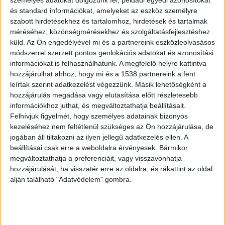
február végén írásbeli szülői panaszt
személyes adatokat dolgozunk fel, például egyedi azonosítókat
kaptam az asztalomra és abból
és standard információkat, amelyeket az eszköz személyre
szabott hirdetésekhez és tartalomhoz, hirdetések és tartalmak
értesültem, hogy az egyik városi
méréséhez, közönségmérésekhez és szolgáltatásfejlesztéshez
tagóvodánk vezetője, a levél szerint, a
küld.
Az Ön engedélyével mi és a partnereink eszközleolvasásos
gyermekükkel szemben meg nem
módszerrel szerzett pontos geolokációs adatokat és azonosítási
engedhető magatartást tanúsított” – írta
információkat is felhasználhatunk. A megfelelő helyre kattintva
a polgármester.
hozzájárulhat ahhoz, hogy mi és a 1538 partnereink a fent
leírtak szerint adatkezelést végezzünk. Másik lehetőségként a
hozzájárulás megadása vagy elutasítása előtt részletesebb
információkhoz juthat, és megváltoztathatja beállításait.
Felhívjuk figyelmét, hogy személyes adatainak bizonyos
kezeléséhez nem feltétlenül szükséges az Ön hozzájárulása, de
Belső vizsgálatot rendelt el
jogában áll tiltakozni az ilyen jellegű adatkezelés ellen. A
Siófok polgármestere ezután belső vizsgálatot
beállításai csak erre a weboldalra érvényesek. Bármikor
megváltoztathatja a preferenciáit, vagy visszavonhatja
rendelt el az ügyben, ami a héten zárult le. A
hozzájárulását, ha visszatér erre az oldalra, és rákattint az oldal
jelentés elsősorban tanúmeghallgatásokból állt,
alján található "Adatvédelem" gombra.
és nemcsak a panaszt tevő, hanem több másik
szülő is arról számolt be, hogy a vezető verbális,
néha fizikai agresszióval lépett fel a gyerekekkel