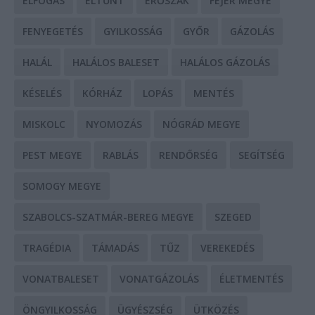
ELFOGÁS
ELTŰNT
ERŐSZAK
FEJÉR MEGYE
FENYEGETÉS
GYILKOSSÁG
GYŐR
GÁZOLÁS
HALÁL
HALÁLOS BALESET
HALÁLOS GÁZOLÁS
KÉSELÉS
KÓRHÁZ
LOPÁS
MENTÉS
MISKOLC
NYOMOZÁS
NÓGRÁD MEGYE
PEST MEGYE
RABLÁS
RENDŐRSÉG
SEGÍTSÉG
SOMOGY MEGYE
SZABOLCS-SZATMÁR-BEREG MEGYE
SZEGED
TRAGÉDIA
TÁMADÁS
TŰZ
VEREKEDÉS
VONATBALESET
VONATGÁZOLÁS
ÉLETMENTÉS
ÖNGYILKOSSÁG
ÜGYÉSZSÉG
ÜTKÖZÉS