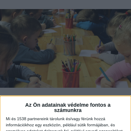
Azonnali hatállyal felmondtak egy siófoki
Az Ön adatainak védelme fontos a
óvodavezetőnek, a polgármester
számunkra
feljelentést is tett – írta Lengyel Róbert,
Mi és 1538 partnereink tárolunk és/vagy férünk hozzá
Siófok polgármestere a Facebookon. “Még
információkhoz egy eszközön, például sütik formájában, és