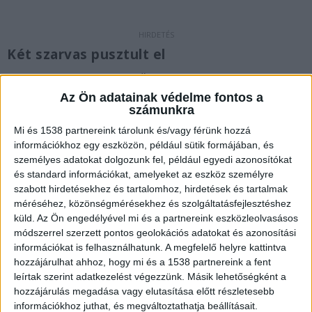
Két szarvas pusztult el
Az esetről a Martonyi Önkormányzat Facebook
Az Ön adatainak védelme fontos a
oldalán számolt be. Az egyik szarvas tetemét a
számunkra
helyszínen, a másikat egy közeli magánlakás
Mi és 1538 partnereink tárolunk és/vagy férünk hozzá
udvarán találták meg, ahová az állat még be
információkhoz egy eszközön, például sütik formájában, és
személyes adatokat dolgozunk fel, például egyedi azonosítókat
tudott menekülni a farkasok miatt, mielőtt
és standard információkat, amelyeket az eszköz személyre
elpusztult.
A Kékvillogó legfrissebb híreit ide
szabott hirdetésekhez és tartalomhoz, hirdetések és tartalmak
kattintva éred el! A Facebookon már 342 ezernél
méréséhez, közönségmérésekhez és szolgáltatásfejlesztéshez
küld.
Az Ön engedélyével mi és a partnereink eszközleolvasásos
is többen követnek minket.
módszerrel szerzett pontos geolokációs adatokat és azonosítási
információkat is felhasználhatunk. A megfelelő helyre kattintva
hozzájárulhat ahhoz, hogy mi és a 1538 partnereink a fent
leírtak szerint adatkezelést végezzünk. Másik lehetőségként a
hozzájárulás megadása vagy elutasítása előtt részletesebb
információkhoz juthat, és megváltoztathatja beállításait.