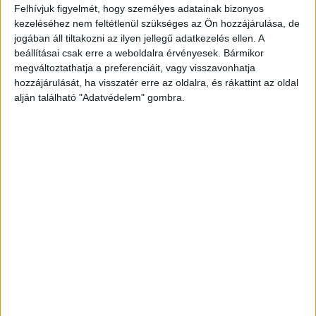
Felhívjuk figyelmét, hogy személyes adatainak bizonyos
kezeléséhez nem feltétlenül szükséges az Ön hozzájárulása, de
jogában áll tiltakozni az ilyen jellegű adatkezelés ellen. A
beállításai csak erre a weboldalra érvényesek. Bármikor
megváltoztathatja a preferenciáit, vagy visszavonhatja
hozzájárulását, ha visszatér erre az oldalra, és rákattint az oldal
alján található "Adatvédelem" gombra.
Intézkedéseket várnak
Az önkormányzat felvette a kapcsolatot az
illetékes vadásztársasággal a további
intézkedések miatt. A község vezetése egyúttal
emlékeztette a lakosságot, hogy a református és
katolikus temetők egyházi tulajdonban vannak, a
helyhatóság csupán szívességi karbantartó.