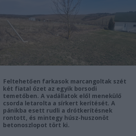
Feltehetően farkasok marcangoltak szét
két fiatal őzet az egyik borsodi
temetőben. A vadállatok elől menekülő
csorda letarolta a sírkert kerítését. A
pánikba esett rudli a drótkerítésnek
rontott, és mintegy húsz-huszonöt
betonoszlopot tört ki.