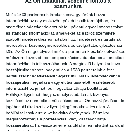
Az Ön adatainak védelme fontos a
éves kislányt életveszélyes állapotban
számunkra
vittek kórházba a mentők.
Mi és 1538 partnereink tárolunk és/vagy férünk hozzá
információkhoz egy eszközön, például sütik formájában, és
személyes adatokat dolgozunk fel, például egyedi azonosítókat
és standard információkat, amelyeket az eszköz személyre
szabott hirdetésekhez és tartalomhoz, hirdetések és tartalmak
Négy gyerek állt a megállóban
méréséhez, közönségmérésekhez és szolgáltatásfejlesztéshez
küld.
Az Ön engedélyével mi és a partnereink eszközleolvasásos
A Katasztrófavédelem hétfő esti tájékoztatása
módszerrel szerzett pontos geolokációs adatokat és azonosítási
információkat is felhasználhatunk. A megfelelő helyre kattintva
szerint a baleset Mogyoródon, a Gödöllői úton, a
hozzájárulhat ahhoz, hogy mi és a 1538 partnereink a fent
Petőfi Sándor út és a József Attila utca közötti
leírtak szerint adatkezelést végezzünk. Másik lehetőségként a
útszakaszon történt. Egy 21 éves férfi által
hozzájárulás megadása vagy elutasítása előtt részletesebb
információkhoz juthat, és megváltoztathatja beállításait.
vezetett személyautó eddig tisztázatlan okokból
Felhívjuk figyelmét, hogy személyes adatainak bizonyos
letért az úttestről, és hatalmas erővel egy
kezeléséhez nem feltétlenül szükséges az Ön hozzájárulása, de
jogában áll tiltakozni az ilyen jellegű adatkezelés ellen. A
villanyoszlopnak ütközött. A becsapódás
beállításai csak erre a weboldalra érvényesek. Bármikor
következtében a villanyoszlop kidőlt, az
megváltoztathatja a preferenciáit, vagy visszavonhatja
hozzájárulását, ha visszatér erre az oldalra, és rákattint az oldal
irányíthatatlanná vált jármű pedig egy közeli