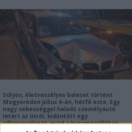
Súlyos, életveszélyes baleset történt
Mogyoródon július 6-án, hétfő este. Egy
nagy sebességgel haladó személyautó
letért az útról, kidöntött egy
villanyoszlopot, majd a buszmegállóban
várakozó fiatalok közé csapódott. Egy 13