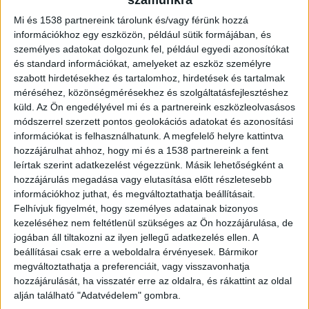
számunkra
érdekében a Nemzeti Népegészségügyi és
Gyógyszerészeti Központ (NNGYK) négy
Mi és 1538 partnereink tárolunk és/vagy férünk hozzá
másik vármegyei és egyetemi központot
információkhoz egy eszközön, például sütik formájában, és
jelölt ki a vizsgálatok elvégzésére.
személyes adatokat dolgozunk fel, például egyedi azonosítókat
és standard információkat, amelyeket az eszköz személyre
szabott hirdetésekhez és tartalomhoz, hirdetések és tartalmak
méréséhez, közönségmérésekhez és szolgáltatásfejlesztéshez
küld.
Az Ön engedélyével mi és a partnereink eszközleolvasásos
módszerrel szerzett pontos geolokációs adatokat és azonosítási
Elromlott az MR-készülék
információkat is felhasználhatunk. A megfelelő helyre kattintva
hozzájárulhat ahhoz, hogy mi és a 1538 partnereink a fent
Meghibásodott a szolnoki Hetényi Géza Kórház
leírtak szerint adatkezelést végezzünk. Másik lehetőségként a
MR-készülékének hűtési rendszere, ezért az MR
hozzájárulás megadása vagy elutasítása előtt részletesebb
információkhoz juthat, és megváltoztathatja beállításait.
diagnosztikai vizsgálatokat jelenleg nem tudják
Felhívjuk figyelmét, hogy személyes adatainak bizonyos
elvégezni az intézményben − közölte a Jász-
kezeléséhez nem feltétlenül szükséges az Ön hozzájárulása, de
Nagykun-Szolnok vármegyei intézmény
jogában áll tiltakozni az ilyen jellegű adatkezelés ellen. A
beállításai csak erre a weboldalra érvényesek. Bármikor
vezetősége
a kórház hivatalos honlapján
. A
megváltoztathatja a preferenciáit, vagy visszavonhatja
vezetőség közleménye szerint mindent
hozzájárulását, ha visszatér erre az oldalra, és rákattint az oldal
alján található "Adatvédelem" gombra.
megtesznek a hiba mihamarabbi elhárítása