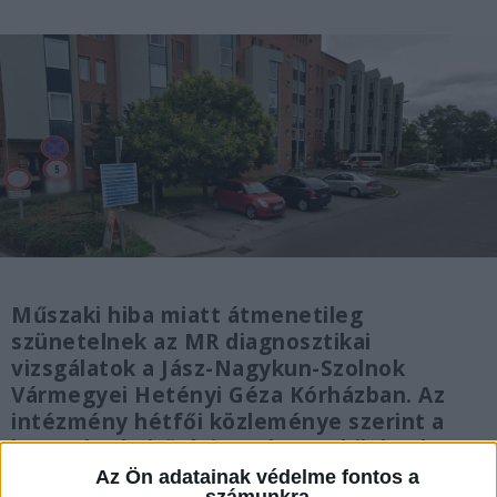
Műszaki hiba miatt átmenetileg
szünetelnek az MR diagnosztikai
vizsgálatok a Jász-Nagykun-Szolnok
Vármegyei Hetényi Géza Kórházban. Az
intézmény hétfői közleménye szerint a
berendezés hűtési rendszere hibásodott
meg. A betegek folyamatos ellátása
Az Ön adatainak védelme fontos a