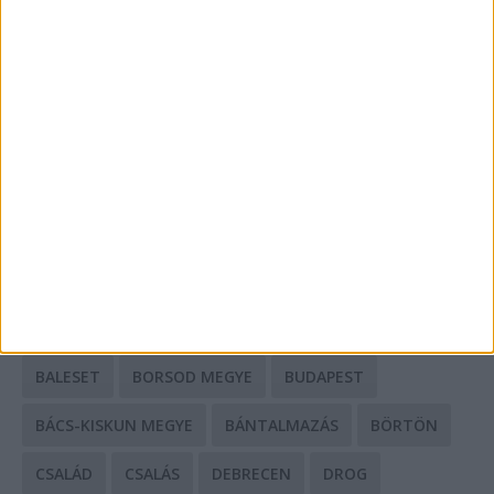
A csőbúvár szivattyúk: mit kell tudni róluk?
Mit tudnak a keleti e-bike-ok?
HIRDETÉS
CÍMKÉK
BALESET
BORSOD MEGYE
BUDAPEST
BÁCS-KISKUN MEGYE
BÁNTALMAZÁS
BÖRTÖN
CSALÁD
CSALÁS
DEBRECEN
DROG