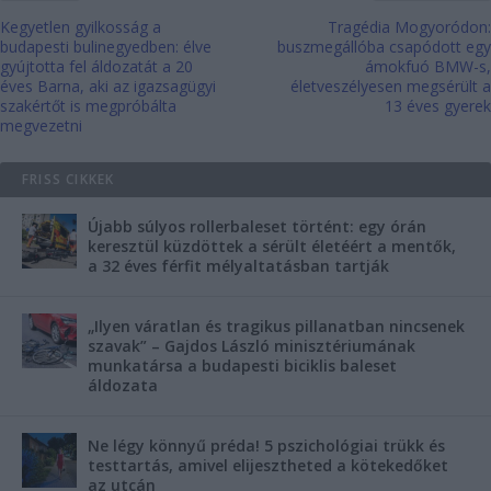
Kegyetlen gyilkosság a
Tragédia Mogyoródon:
budapesti bulinegyedben: élve
buszmegállóba csapódott egy
gyújtotta fel áldozatát a 20
ámokfuó BMW-s,
éves Barna, aki az igazsagügyi
életveszélyesen megsérült a
szakértőt is megpróbálta
13 éves gyerek
megvezetni
FRISS CIKKEK
Újabb súlyos rollerbaleset történt: egy órán
keresztül küzdöttek a sérült életéért a mentők,
a 32 éves férfit mélyaltatásban tartják
„Ilyen váratlan és tragikus pillanatban nincsenek
szavak” – Gajdos László minisztériumának
munkatársa a budapesti biciklis baleset
áldozata
Ne légy könnyű préda! 5 pszichológiai trükk és
testtartás, amivel elijesztheted a kötekedőket
az utcán