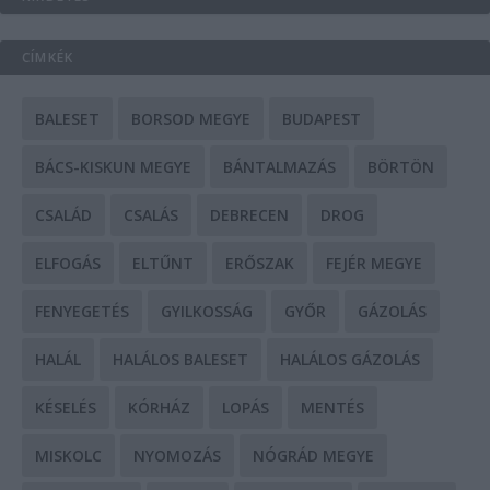
CÍMKÉK
BALESET
BORSOD MEGYE
BUDAPEST
BÁCS-KISKUN MEGYE
BÁNTALMAZÁS
BÖRTÖN
CSALÁD
CSALÁS
DEBRECEN
DROG
ELFOGÁS
ELTŰNT
ERŐSZAK
FEJÉR MEGYE
FENYEGETÉS
GYILKOSSÁG
GYŐR
GÁZOLÁS
HALÁL
HALÁLOS BALESET
HALÁLOS GÁZOLÁS
KÉSELÉS
KÓRHÁZ
LOPÁS
MENTÉS
MISKOLC
NYOMOZÁS
NÓGRÁD MEGYE