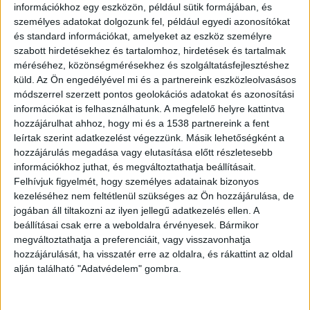
információkhoz egy eszközön, például sütik formájában, és
fegyvertartónak nemcsak azt kell megoldania,
személyes adatokat dolgozunk fel, például egyedi azonosítókat
hogy a fegyver zárt helyen legyen, hanem azt is,
és standard információkat, amelyeket az eszköz személyre
hogy a tárolási mód érdemben korlátozza az
szabott hirdetésekhez és tartalomhoz, hirdetések és tartalmak
méréséhez, közönségmérésekhez és szolgáltatásfejlesztéshez
illetéktelen hozzáférést. Egy megfelelő
küld.
Az Ön engedélyével mi és a partnereink eszközleolvasásos
fegyverszekrény ezért nem dísztárgy és nem
módszerrel szerzett pontos geolokációs adatokat és azonosítási
információkat is felhasználhatunk. A megfelelő helyre kattintva
egyszerű bútorelem, hanem a fegyvertartás
hozzájárulhat ahhoz, hogy mi és a 1538 partnereink a fent
egyik alapvető biztonságtechnikai eszköze.
leírtak szerint adatkezelést végezzünk. Másik lehetőségként a
hozzájárulás megadása vagy elutasítása előtt részletesebb
információkhoz juthat, és megváltoztathatja beállításait.
A lőszer elkülönített tárolása
Felhívjuk figyelmét, hogy személyes adatainak bizonyos
kezeléséhez nem feltétlenül szükséges az Ön hozzájárulása, de
A lőszer tárolásánál szintén alapvető elvárás az
jogában áll tiltakozni az ilyen jellegű adatkezelés ellen. A
elkülönítés. A fegyver és a lőszer nem kezelhető
beállításai csak erre a weboldalra érvényesek. Bármikor
egyetlen, szabadon hozzáférhető egységként. A
megváltoztathatja a preferenciáit, vagy visszavonhatja
hozzájárulását, ha visszatér erre az oldalra, és rákattint az oldal
külön zárható lőszertartó segít abban, hogy a
alján található "Adatvédelem" gombra.
fegyver és a lőszer tárolása átláthatóbb,
biztonságosabb és felelősebben kezelhető