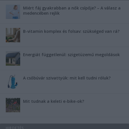
Miért fáj gyakrabban a nők csípője? – A válasz a
medencében rejlik
B-vitamin komplex és folsav: szükséged van rá?
Energiát függetlenül: szigetüzemű megoldások
A csőbúvár szivattyúk: mit kell tudni róluk?
Mit tudnak a keleti e-bike-ok?
HIRDETÉS