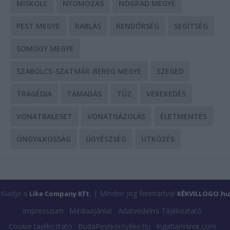
MISKOLC
NYOMOZÁS
NÓGRÁD MEGYE
PEST MEGYE
RABLÁS
RENDŐRSÉG
SEGÍTSÉG
SOMOGY MEGYE
SZABOLCS-SZATMÁR-BEREG MEGYE
SZEGED
TRAGÉDIA
TÁMADÁS
TŰZ
VEREKEDÉS
VONATBALESET
VONATGÁZOLÁS
ÉLETMENTÉS
ÖNGYILKOSSÁG
ÜGYÉSZSÉG
ÜTKÖZÉS
Kiadja a
| Minden jog fenntartva!
Like Company Kft.
KÉKVILLOGO.hu
Impresszum
Médiaajánlat
Adatvédelmi Tájékoztató
Cookie tájékoztató
BudaPestkörnyéke.hu
IngatlanHírek.com