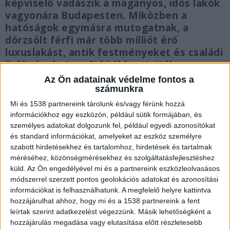
képviselő vadászik a magányos, idős lakók
vagyonára Budapesten. Miközben a
hatóságok egymásra mutogatnak, a
dörzsölt férfi már több milliót érő
luxuslakást, antik festményeket és családi
örökségeket csalt ki áldozataitól – a
lebukását egy internetes hirdetés okozta.
Az Ön adatainak védelme fontos a
számunkra
Mi és 1538 partnereink tárolunk és/vagy férünk hozzá
információkhoz egy eszközön, például sütik formájában, és
személyes adatokat dolgozunk fel, például egyedi azonosítókat
Ismerős festmény a hirdetőoldalon
és standard információkat, amelyeket az eszköz személyre
szabott hirdetésekhez és tartalomhoz, hirdetések és tartalmak
A szövevényes ügyre egy teljesen hétköznapi, ám
méréséhez, közönségmérésekhez és szolgáltatásfejlesztéshez
megdöbbentő pillanatban derült fény a
küld.
Az Ön engedélyével mi és a partnereink eszközleolvasásos
módszerrel szerzett pontos geolokációs adatokat és azonosítási
közelmúltban. A nyugdíjas éveit töltő Judit
információkat is felhasználhatunk. A megfelelő helyre kattintva
rokonai éppen a legnagyobb hazai hirdetési
hozzájárulhat ahhoz, hogy mi és a 1538 partnereink a fent
leírtak szerint adatkezelést végezzünk. Másik lehetőségként a
oldalt böngészték, amikor hirtelen megakadt a
hozzájárulás megadása vagy elutasítása előtt részletesebb