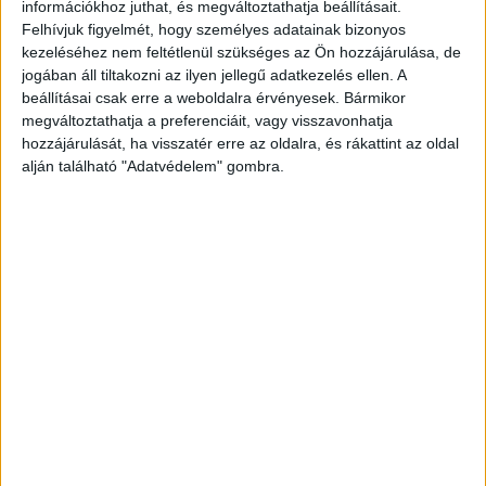
szemük egy eladásra kínált, nagy értékű
információkhoz juthat, és megváltoztathatja beállításait.
Felhívjuk figyelmét, hogy személyes adatainak bizonyos
műtárgyon. A családtagoknak azonnal feltűnt,
kezeléséhez nem feltétlenül szükséges az Ön hozzájárulása, de
hogy a milliókat érő festmény kísértetiesen
jogában áll tiltakozni az ilyen jellegű adatkezelés ellen. A
ismerős nekik, és rövid tanakodás után világossá
beállításai csak erre a weboldalra érvényesek. Bármikor
megváltoztathatja a preferenciáit, vagy visszavonhatja
vált számukra, hogy a kép valójában az idős nő
hozzájárulását, ha visszatér erre az oldalra, és rákattint az oldal
budapesti lakásának falán kellene, hogy lógjon. A
alján található "Adatvédelem" gombra.
HVG
információi szerint a család számára ekkor
vált világossá, hogy az I. kerületi társasházakban
dolgozó közös képviselő az ő hozzátartozójukat
is csapdába csalta – írja az
IngatlanHírek.hu
hírportál.
A Kékvillogó legfrissebb híreit ide
kattintva éred el! A Facebookon már 342 ezernél
is többen követnek minket.