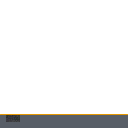
FRISS TÁMOGATÓI TARTALOM
Miért fáj gyakrabban a nők csípője? – A válasz a
medencében rejlik
B-vitamin komplex és folsav: szükséged van rá?
Energiát függetlenül: szigetüzemű megoldások
A csőbúvár szivattyúk: mit kell tudni róluk?
Mit tudnak a keleti e-bike-ok?