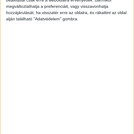
a járókelők szeme láttára hosszasan küzdöttek a
megváltoztathatja a preferenciáit, vagy visszavonhatja
sérült életéért. Végül súlyos, életveszélyes
hozzájárulását, ha visszatér erre az oldalra, és rákattint az oldal
sérülésekkel szállították kórházba, ám az életét
alján található "Adatvédelem" gombra.
már nem tudták megmenteni, nem sokkal
később elhunyt.
A Kékvillogó legfrissebb híreit
ide kattintva éred el! A Facebookon már 342
ezernél is többen követnek minket.