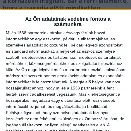
a kórházban meghalt. Bár a férfi elismerte,
hogy a tragédia előtt mindketten
„kristályt” fogyasztottak és verekedtek, a
Az Ön adatainak védelme fontos a
gyilkosságot tagadja. A nyomozás jelenlegi
számunkra
adatai szerint a lány aki negyedik emeleti
Mi és 1538 partnereink tárolunk és/vagy férünk hozzá
lakás erkélyéről leugorva próbált
információkhoz egy eszközön, például sütik formájában, és
menekülni a bántalmazás elől.
személyes adatokat dolgozunk fel, például egyedi azonosítókat
és standard információkat, amelyeket az eszköz személyre
szabott hirdetésekhez és tartalomhoz, hirdetések és tartalmak
méréséhez, közönségmérésekhez és szolgáltatásfejlesztéshez
küld.
Az Ön engedélyével mi és a partnereink eszközleolvasásos
Kiesett 4. emeletről
módszerrel szerzett pontos geolokációs adatokat és azonosítási
információkat is felhasználhatunk. A megfelelő helyre kattintva
Május 18-án reggel rázta meg a dél-baranyai
hozzájárulhat ahhoz, hogy mi és a 1538 partnereink a fent
leírtak szerint adatkezelést végezzünk. Másik lehetőségként a
várost a hír, miszerint egy fiatal lány zuhant
hozzájárulás megadása vagy elutasítása előtt részletesebb
ki egy szentlőrinci, negyedik emeleti lakásból. A
információkhoz juthat, és megváltoztathatja beállításait.
helyszínre mentőhelikopter is érkezett, a
Felhívjuk figyelmét, hogy személyes adatainak bizonyos
kezeléséhez nem feltétlenül szükséges az Ön hozzájárulása, de
szakemberek pedig egy közeli játszótér mellett,
jogában áll tiltakozni az ilyen jellegű adatkezelés ellen. A
beállításai csak erre a weboldalra érvényesek. Bármikor