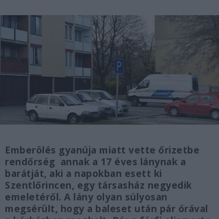
Emberölés gyanúja miatt vette őrizetbe
rendőrség annak a 17 éves lánynak a
barátját, aki a napokban esett ki
Szentlőrincen, egy társasház negyedik
emeletéről. A lány olyan súlyosan
megsérült, hogy a baleset után pár órával