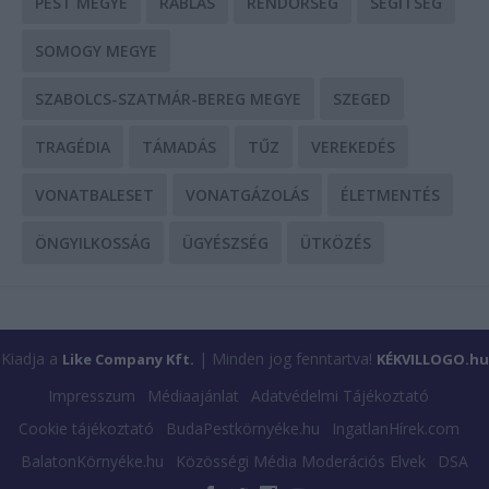
PEST MEGYE
RABLÁS
RENDŐRSÉG
SEGÍTSÉG
SOMOGY MEGYE
SZABOLCS-SZATMÁR-BEREG MEGYE
SZEGED
TRAGÉDIA
TÁMADÁS
TŰZ
VEREKEDÉS
VONATBALESET
VONATGÁZOLÁS
ÉLETMENTÉS
ÖNGYILKOSSÁG
ÜGYÉSZSÉG
ÜTKÖZÉS
Kiadja a
| Minden jog fenntartva!
Like Company Kft.
KÉKVILLOGO.hu
Impresszum
Médiaajánlat
Adatvédelmi Tájékoztató
Cookie tájékoztató
BudaPestkörnyéke.hu
IngatlanHírek.com
BalatonKörnyéke.hu
Közösségi Média Moderációs Elvek
DSA