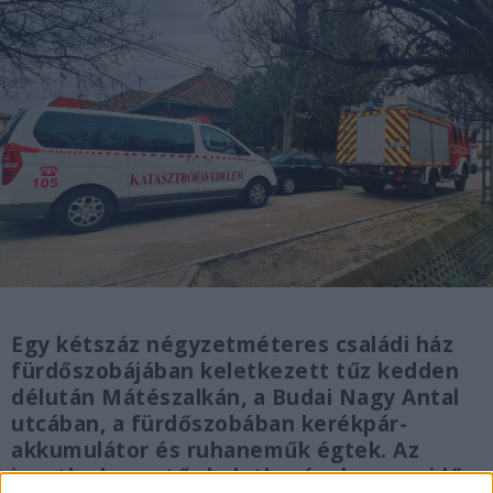
Egy kétszáz négyzetméteres családi ház
fürdőszobájában keletkezett tűz kedden
délután Mátészalkán, a Budai Nagy Antal
utcában, a fürdőszobában kerékpár-
akkumulátor és ruhaneműk égtek. Az
ingatlanban a tűz keletkezésekor egy idős