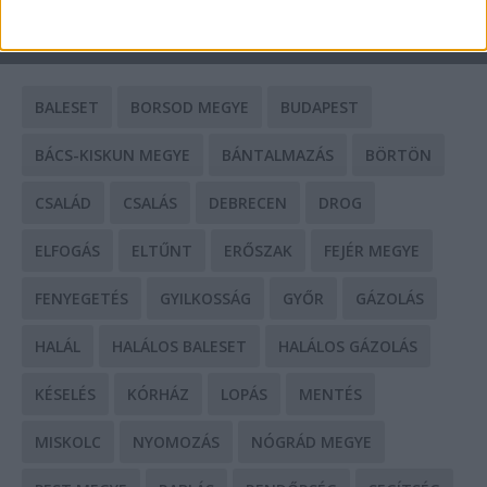
CÍMKÉK
BALESET
BORSOD MEGYE
BUDAPEST
BÁCS-KISKUN MEGYE
BÁNTALMAZÁS
BÖRTÖN
CSALÁD
CSALÁS
DEBRECEN
DROG
ELFOGÁS
ELTŰNT
ERŐSZAK
FEJÉR MEGYE
FENYEGETÉS
GYILKOSSÁG
GYŐR
GÁZOLÁS
HALÁL
HALÁLOS BALESET
HALÁLOS GÁZOLÁS
KÉSELÉS
KÓRHÁZ
LOPÁS
MENTÉS
MISKOLC
NYOMOZÁS
NÓGRÁD MEGYE