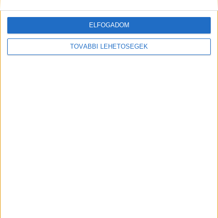
Kiemelt kép: illusztráció
ELFOGADOM
TOVÁBBI LEHETŐSÉGEK
MEGOSZTÁS: