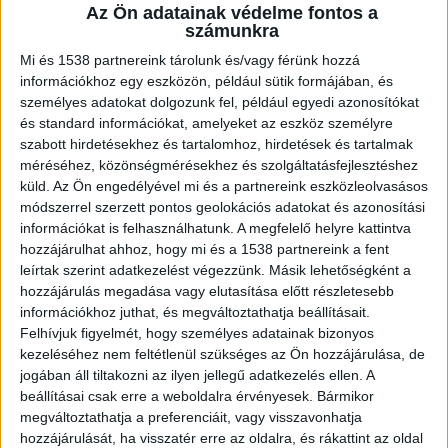
férfi tartózkodott, hozzátartozója hívta a
Az Ön adatainak védelme fontos a
tűzoltókat. Az egység kiérkezésekor már
számunkra
nem volt tűz, a tűzzel érintett helyiségben
Mi és 1538 partnereink tárolunk és/vagy férünk hozzá
megtalálták az ott lakó embert, ám az
információkhoz egy eszközön, például sütik formájában, és
életén már nem lehetett segíteni.
személyes adatokat dolgozunk fel, például egyedi azonosítókat
és standard információkat, amelyeket az eszköz személyre
szabott hirdetésekhez és tartalomhoz, hirdetések és tartalmak
méréséhez, közönségmérésekhez és szolgáltatásfejlesztéshez
küld.
Az Ön engedélyével mi és a partnereink eszközleolvasásos
módszerrel szerzett pontos geolokációs adatokat és azonosítási
Felrobbant az akkumulátor
információkat is felhasználhatunk. A megfelelő helyre kattintva
hozzájárulhat ahhoz, hogy mi és a 1538 partnereink a fent
A férfi élete végéig rendkívül aktív életet élt, és a
leírtak szerint adatkezelést végezzünk. Másik lehetőségként a
tragédiát valószínűleg az elektromos
hozzájárulás megadása vagy elutasítása előtt részletesebb
információkhoz juthat, és megváltoztathatja beállításait.
kerékpárjának akkumulátora
Felhívjuk figyelmét, hogy személyes adatainak bizonyos
okozta. Feltételezhetően a kezében lévő
kezeléséhez nem feltétlenül szükséges az Ön hozzájárulása, de
akkumulátor cellája zárlatos lett, majd
jogában áll tiltakozni az ilyen jellegű adatkezelés ellen. A
beállításai csak erre a weboldalra érvényesek. Bármikor
felrobbant. A
szon.hu
azt írja, a férfi az akksit a
megváltoztathatja a preferenciáit, vagy visszavonhatja
fürdőszobába vitte – vélhetően azért, hogy
hozzájárulását, ha visszatér erre az oldalra, és rákattint az oldal