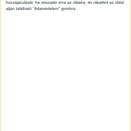
az
fmc.hu
.
hozzájárulását, ha visszatér erre az oldalra, és rákattint az oldal
alján található "Adatvédelem" gombra.
Idős nő volt a sofőr
Az esethez a székesfehérvári hivatásos