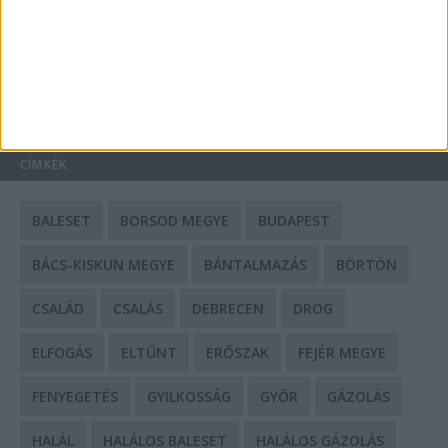
Mit tudnak a keleti e-bike-ok?
HIRDETÉS
CÍMKÉK
BALESET
BORSOD MEGYE
BUDAPEST
BÁCS-KISKUN MEGYE
BÁNTALMAZÁS
BÖRTÖN
CSALÁD
CSALÁS
DEBRECEN
DROG
ELFOGÁS
ELTŰNT
ERŐSZAK
FEJÉR MEGYE
FENYEGETÉS
GYILKOSSÁG
GYŐR
GÁZOLÁS
HALÁL
HALÁLOS BALESET
HALÁLOS GÁZOLÁS