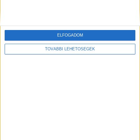
Elfogadom az ingyenes
feltételeket
, bármikor
leiratkozhatok erről a hírlevélről.
Kérem az ajándék könyvet
ELFOGADOM
Kiemelt kép: részlet a videóból
TOVÁBBI LEHETŐSÉGEK
MEGOSZTÁS: