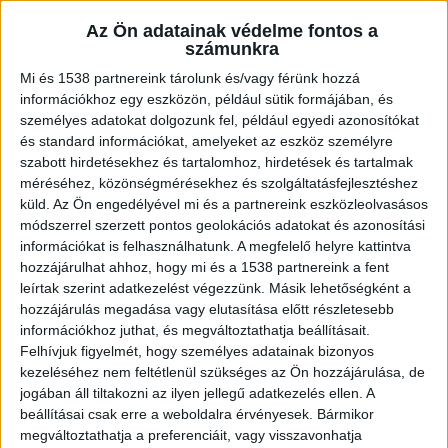
riasztották az esethez, később a
társhatóság is a helyszínre érkeztek. A
Az Ön adatainak védelme fontos a
balesetben senki sem sérült. Az érintett
számunkra
útszakaszon, a munkálatok idejére
Mi és 1538 partnereink tárolunk és/vagy férünk hozzá
forgalmi akadály volt érvényben. Helyszíni
információkhoz egy eszközön, például sütik formájában, és
videó a cikk végén.
személyes adatokat dolgozunk fel, például egyedi azonosítókat
és standard információkat, amelyeket az eszköz személyre
szabott hirdetésekhez és tartalomhoz, hirdetések és tartalmak
méréséhez, közönségmérésekhez és szolgáltatásfejlesztéshez
küld.
Az Ön engedélyével mi és a partnereink eszközleolvasásos
módszerrel szerzett pontos geolokációs adatokat és azonosítási
Behajtott a boltba az autó
információkat is felhasználhatunk. A megfelelő helyre kattintva
Személygépkocsi hajtott be egy üzlet kirakatába
hozzájárulhat ahhoz, hogy mi és a 1538 partnereink a fent
leírtak szerint adatkezelést végezzünk. Másik lehetőségként a
kedden délelőtt Székesfehérváron, a Szent
hozzájárulás megadása vagy elutasítása előtt részletesebb
Flórián körúton. A balesetben az elsődleges
információkhoz juthat, és megváltoztathatja beállításait.
Felhívjuk figyelmét, hogy személyes adatainak bizonyos
információk szerint senki sem sérült meg, de az
kezeléséhez nem feltétlenül szükséges az Ön hozzájárulása, de
autó és a törmelék egyaránt forgalmi akadályt
jogában áll tiltakozni az ilyen jellegű adatkezelés ellen. A
beállításai csak erre a weboldalra érvényesek. Bármikor
képzett – írja a helyszíni információk alapján
megváltoztathatja a preferenciáit, vagy visszavonhatja