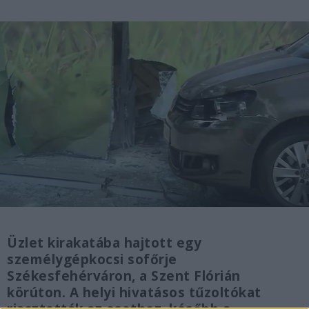
Üzlet kirakatába hajtott egy
személygépkocsi sofőrje
Székesfehérváron, a Szent Flórián
körúton. A helyi hivatásos tűzoltókat