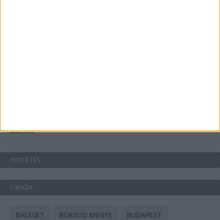
Energiát függetlenül: szigetüzemű megoldások
A csőbúvár szivattyúk: mit kell tudni róluk?
Mit tudnak a keleti e-bike-ok?
HIRDETÉS
CÍMKÉK
BALESET
BORSOD MEGYE
BUDAPEST