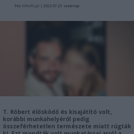
Írta:
Kékvillogó
|
2023.07.23. vasárnap
T. Róbert élősködő és kisajátító volt,
korábbi munkahelyéről pedig
összeférhetetlen természete miatt rúgták
ki. Ezt mondták volt munkatársai arról a