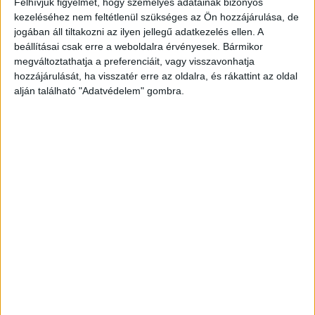
Felhívjuk figyelmét, hogy személyes adatainak bizonyos
csinált, nem tudni, annyi azonban biztos, Petra
kezeléséhez nem feltétlenül szükséges az Ön hozzájárulása, de
jogában áll tiltakozni az ilyen jellegű adatkezelés ellen. A
szörnyű körülmények között halhatott meg.
A
beállításai csak erre a weboldalra érvényesek. Bármikor
Kékvillogó.hu legfrissebb híreit ide kattintva éred
megváltoztathatja a preferenciáit, vagy visszavonhatja
hozzájárulását, ha visszatér erre az oldalra, és rákattint az oldal
el!
alján található "Adatvédelem" gombra.