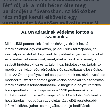
férfiról, aki a múlt héten ölte meg
barátnőjét a fővárosban. Az időközben
rács mögé került elkövető egy
veszekedést követően gyilkolta meg M.
Petrát egy angyalföldi lakásban, majd
Az Ön adatainak védelme fontos a
elmenekült.
számunkra
Mi és 1538 partnereink tárolunk és/vagy férünk hozzá
információkhoz egy eszközön, például sütik formájában, és
személyes adatokat dolgozunk fel, például egyedi azonosítókat
és standard információkat, amelyeket az eszköz személyre
Baleset történt
szabott hirdetésekhez és tartalomhoz, hirdetések és tartalmak
méréséhez, közönségmérésekhez és szolgáltatásfejlesztéshez
Szakítás miatt baleset történt – így jelentette be
küld.
Az Ön engedélyével mi és a partnereink eszközleolvasásos
a rendőröknek T. Róbert Dániel, hogy végzett a
módszerrel szerzett pontos geolokációs adatokat és azonosítási
információkat is felhasználhatunk. A megfelelő helyre kattintva
barátnőjével, adta hírül az
RTL Híradó
. A
hozzájárulhat ahhoz, hogy mi és a 1538 partnereink a fent
borzalom valamikor éjjel vagy a hajnali órákban
leírtak szerint adatkezelést végezzünk. Másik lehetőségként a
történhetett, a rendőrséget viszont csak este
hozzájárulás megadása vagy elutasítása előtt részletesebb
információkhoz juthat, és megváltoztathatja beállításait.
értesített a férfi. Arról, hogy köztes időben mit