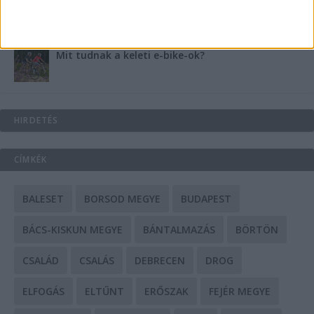
Mit tudnak a keleti e-bike-ok?
HIRDETÉS
CÍMKÉK
BALESET
BORSOD MEGYE
BUDAPEST
BÁCS-KISKUN MEGYE
BÁNTALMAZÁS
BÖRTÖN
CSALÁD
CSALÁS
DEBRECEN
DROG
ELFOGÁS
ELTŰNT
ERŐSZAK
FEJÉR MEGYE