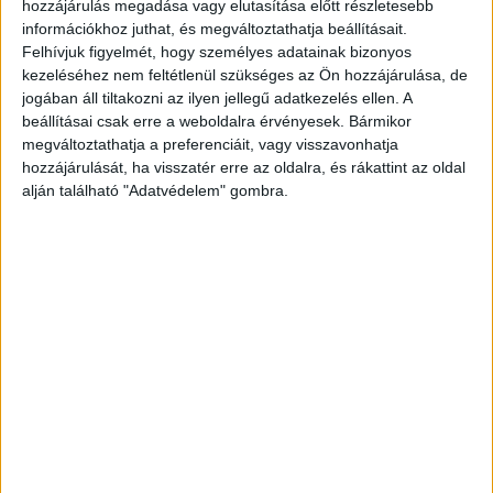
hozzájárulás megadása vagy elutasítása előtt részletesebb
éppen egy piros Suzukit kapott oldalba.
A
információkhoz juthat, és megváltoztathatja beállításait.
Kékvillogó.hu legfrissebb híreit ide kattintva éred
Felhívjuk figyelmét, hogy személyes adatainak bizonyos
kezeléséhez nem feltétlenül szükséges az Ön hozzájárulása, de
el!
jogában áll tiltakozni az ilyen jellegű adatkezelés ellen. A
beállításai csak erre a weboldalra érvényesek. Bármikor
megváltoztathatja a preferenciáit, vagy visszavonhatja
hozzájárulását, ha visszatér erre az oldalra, és rákattint az oldal
alján található "Adatvédelem" gombra.