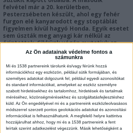
Suzukit kapott oldalba. A második
felvétel már a 20. kerületben,
Pesterzsébeten készült, ahol egy fehér
furgon elé kanyarodott egy stoptáblát
figyelmen kívül hagyó Honda. Egyik esetet
sem úszták meg anyagi kár nélkül az
érintettek. Cikkünk végén mutatjuk az
elképesztő videót.
Az Ön adatainak védelme fontos a
számunkra
Mi és 1538 partnereink tárolunk és/vagy férünk hozzá
információkhoz egy eszközön, például sütik formájában, és
személyes adatokat dolgozunk fel, például egyedi azonosítókat
Oldalba kapta a Suzukit
és standard információkat, amelyeket az eszköz személyre
szabott hirdetésekhez és tartalomhoz, hirdetések és tartalmak
Két egészen elképesztő közlekedési szituációt
méréséhez, közönségmérésekhez és szolgáltatásfejlesztéshez
rögzített a
Budapesti Autósok
egyik olvasója. Az
küld.
Az Ön engedélyével mi és a partnereink eszközleolvasásos
módszerrel szerzett pontos geolokációs adatokat és azonosítási
első a Váci úton történt, ahol egy fekete Mazda
információkat is felhasználhatunk. A megfelelő helyre kattintva
sofőrje a legbelsőbb sávból kettőt kisorolva
hozzájárulhat ahhoz, hogy mi és a 1538 partnereink a fent
leírtak szerint adatkezelést végezzünk. Másik lehetőségként a
próvált jobbra kanyarodni, szerencsétlenségére