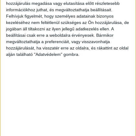
hozzájárulás megadása vagy elutasítása előtt részletesebb
információkhoz juthat, és megváltoztathatja beállításait.
Felhívjuk figyelmét, hogy személyes adatainak bizonyos
kezeléséhez nem feltétlenül szükséges az Ön hozzájárulása, de
jogában áll tiltakozni az ilyen jellegű adatkezelés ellen. A
beállításai csak erre a weboldalra érvényesek. Bármikor
megváltoztathatja a preferenciáit, vagy visszavonhatja
hozzájárulását, ha visszatér erre az oldalra, és rákattint az oldal
alján található "Adatvédelem" gombra.
Megromlott a házasságuk
A BudaPestkörnyéke.hu
írt arról
, hogy L. Tamás
és a felesége házassága már hat-hét évvel ezelőtt
megromlott. Az asszony két közös gyermekükkel
2018-ban költözött el a férjétől, majd 2019-ben
kezdeményezte a házasságuk felbontását. A
Gödöllői Járásbíróság tavaly áprilisban