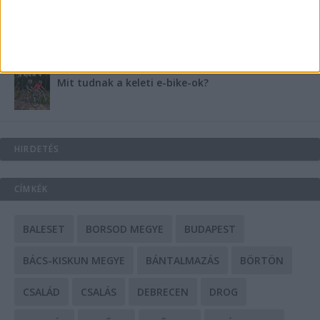
A csőbúvár szivattyúk: mit kell tudni róluk?
Mit tudnak a keleti e-bike-ok?
HIRDETÉS
CÍMKÉK
BALESET
BORSOD MEGYE
BUDAPEST
BÁCS-KISKUN MEGYE
BÁNTALMAZÁS
BÖRTÖN
CSALÁD
CSALÁS
DEBRECEN
DROG