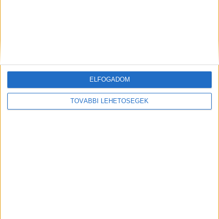
történtekre, de nagyon sajnálja, mert nem akarta
bántani a lányait.
A gyanúsított letartóztatása
ELFOGADOM
TOVÁBBI LEHETŐSÉGEK
A bíróságnak is levelet írt
2022. május 20-án a testvérének, egy ügyvédnek,