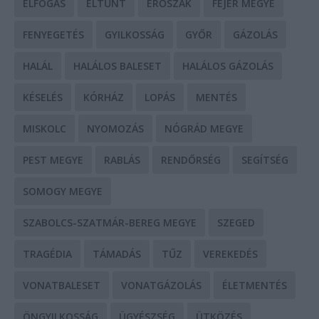
ELFOGÁS
ELTŰNT
ERŐSZAK
FEJÉR MEGYE
FENYEGETÉS
GYILKOSSÁG
GYŐR
GÁZOLÁS
HALÁL
HALÁLOS BALESET
HALÁLOS GÁZOLÁS
KÉSELÉS
KÓRHÁZ
LOPÁS
MENTÉS
MISKOLC
NYOMOZÁS
NÓGRÁD MEGYE
PEST MEGYE
RABLÁS
RENDŐRSÉG
SEGÍTSÉG
SOMOGY MEGYE
SZABOLCS-SZATMÁR-BEREG MEGYE
SZEGED
TRAGÉDIA
TÁMADÁS
TŰZ
VEREKEDÉS
VONATBALESET
VONATGÁZOLÁS
ÉLETMENTÉS
ÖNGYILKOSSÁG
ÜGYÉSZSÉG
ÜTKÖZÉS