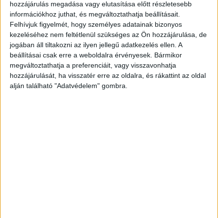
hozzájárulás megadása vagy elutasítása előtt részletesebb
információkhoz juthat, és megváltoztathatja beállításait.
Felhívjuk figyelmét, hogy személyes adatainak bizonyos
kezeléséhez nem feltétlenül szükséges az Ön hozzájárulása, de
jogában áll tiltakozni az ilyen jellegű adatkezelés ellen. A
beállításai csak erre a weboldalra érvényesek. Bármikor
megváltoztathatja a preferenciáit, vagy visszavonhatja
hozzájárulását, ha visszatér erre az oldalra, és rákattint az oldal
alján található "Adatvédelem" gombra.
Mentők hívtak, majd újraélesztették
A szemtanúk azonnal mentőt hívtak, majd a
telefonos utasítások szerint megvizsgálták a
férfit, aki már nem lélegzett.