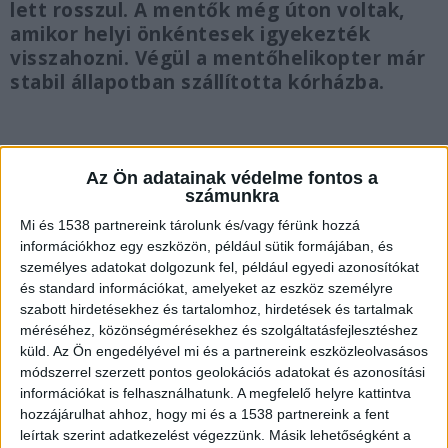
lett rosszul. A mentők még úton voltak,
amikor helyi önkéntesek igyekezték
visszahozni. Végül a mentőhelikopter már
stabil állapotban szállította kórházba.
Az Ön adatainak védelme fontos a
Dohánybolt előtt lett rosszul
számunkra
Mi és 1538 partnereink tárolunk és/vagy férünk hozzá
Hirtelen összeesett egy Békés vármegyei
információkhoz egy eszközön, például sütik formájában, és
dohánybolt előtt az a 70 év körüli férfi, akinek
személyes adatokat dolgozunk fel, például egyedi azonosítókat
és standard információkat, amelyeket az eszköz személyre
azonnal többen a segítségére siettek – olvasható
szabott hirdetésekhez és tartalomhoz, hirdetések és tartalmak
a Országos Mentőszolgálat legfrissebb
méréséhez, közönségmérésekhez és szolgáltatásfejlesztéshez
posztjában.
A Kékvillogó.hu legfrissebb híreit ide
küld.
Az Ön engedélyével mi és a partnereink eszközleolvasásos
módszerrel szerzett pontos geolokációs adatokat és azonosítási
kattintva éred el!
információkat is felhasználhatunk. A megfelelő helyre kattintva
hozzájárulhat ahhoz, hogy mi és a 1538 partnereink a fent
leírtak szerint adatkezelést végezzünk. Másik lehetőségként a