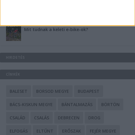
A csőbúvár szivattyúk: mit kell tudni róluk?
Mit tudnak a keleti e-bike-ok?
HIRDETÉS
CÍMKÉK
BALESET
BORSOD MEGYE
BUDAPEST
BÁCS-KISKUN MEGYE
BÁNTALMAZÁS
BÖRTÖN
CSALÁD
CSALÁS
DEBRECEN
DROG
ELFOGÁS
ELTŰNT
ERŐSZAK
FEJÉR MEGYE