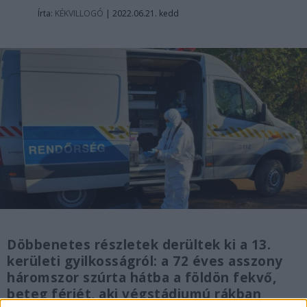
Írta:
KÉKVILLOGÓ
|
2022.06.21. kedd
Döbbenetes részletek derültek ki a 13.
kerületi gyilkosságról: a 72 éves asszony
háromszor szúrta hátba a földön fekvő,
beteg férjét, aki végstádiumú rákban