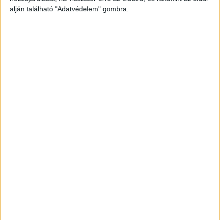
alján található "Adatvédelem" gombra.
Becsöngetett a szomszédba
A szomszédokba csengetett be az idős asszony,
és elmondta nekik, hogy meggyilkolta 72 éves
élettársát. „nagyon megrázó élmény volt” – ezt
mondta a szomszéd.