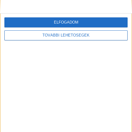
áldozat.
A Kékvillogó.hu legfrissebb híreit ide
kattintva éred el!
ELFOGADOM
Kiemelt kép:
TOVÁBBI LEHETŐSÉGEK
MEGOSZTÁS: