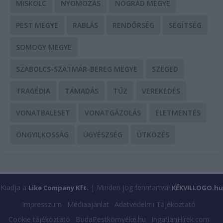
MISKOLC
NYOMOZÁS
NÓGRÁD MEGYE
PEST MEGYE
RABLÁS
RENDŐRSÉG
SEGÍTSÉG
SOMOGY MEGYE
SZABOLCS-SZATMÁR-BEREG MEGYE
SZEGED
TRAGÉDIA
TÁMADÁS
TŰZ
VEREKEDÉS
VONATBALESET
VONATGÁZOLÁS
ÉLETMENTÉS
ÖNGYILKOSSÁG
ÜGYÉSZSÉG
ÜTKÖZÉS
Kiadja a
| Minden jog fenntartva!
Like Company Kft.
KÉKVILLOGO.hu
Impresszum
Médiaajánlat
Adatvédelmi Tájékoztató
Cookie tájékoztató
BudaPestkörnyéke.hu
IngatlanHírek.com