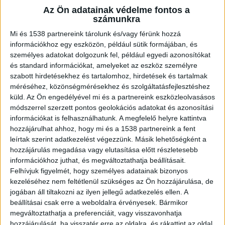
szenvedett. Majd becsöngetett a
Az Ön adatainak védelme fontos a
szomszédba és elmondta, mit tett.
számunkra
Mi és 1538 partnereink tárolunk és/vagy férünk hozzá
információkhoz egy eszközön, például sütik formájában, és
személyes adatokat dolgozunk fel, például egyedi azonosítókat
és standard információkat, amelyeket az eszköz személyre
Gyilkosság a 13. kerületben
szabott hirdetésekhez és tartalomhoz, hirdetések és tartalmak
méréséhez, közönségmérésekhez és szolgáltatásfejlesztéshez
Egy 72 éves férfit ölt meg a vele egyidős
küld.
Az Ön engedélyével mi és a partnereink eszközleolvasásos
élettársa június 19-én Budapesten, egy 13.
módszerrel szerzett pontos geolokációs adatokat és azonosítási
információkat is felhasználhatunk. A megfelelő helyre kattintva
kerületi lakásban. A tettest az angyalföldi
hozzájárulhat ahhoz, hogy mi és a 1538 partnereink a fent
rendőrök elfogták, az asszony beismerő
leírtak szerint adatkezelést végezzünk. Másik lehetőségként a
vallomást tett.
A Kékvillogó.hu legfrissebb híreit
hozzájárulás megadása vagy elutasítása előtt részletesebb
információkhoz juthat, és megváltoztathatja beállításait.
ide kattintva éred el!
Felhívjuk figyelmét, hogy személyes adatainak bizonyos
kezeléséhez nem feltétlenül szükséges az Ön hozzájárulása, de
jogában áll tiltakozni az ilyen jellegű adatkezelés ellen. A
beállításai csak erre a weboldalra érvényesek. Bármikor
megváltoztathatja a preferenciáit, vagy visszavonhatja
hozzájárulását, ha visszatér erre az oldalra, és rákattint az oldal