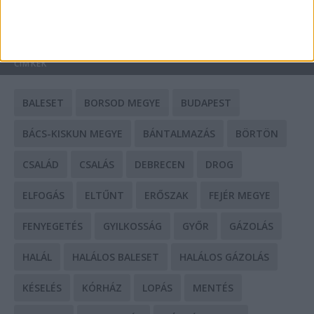
HIRDETÉS
CÍMKÉK
BALESET
BORSOD MEGYE
BUDAPEST
BÁCS-KISKUN MEGYE
BÁNTALMAZÁS
BÖRTÖN
CSALÁD
CSALÁS
DEBRECEN
DROG
ELFOGÁS
ELTŰNT
ERŐSZAK
FEJÉR MEGYE
FENYEGETÉS
GYILKOSSÁG
GYŐR
GÁZOLÁS
HALÁL
HALÁLOS BALESET
HALÁLOS GÁZOLÁS
KÉSELÉS
KÓRHÁZ
LOPÁS
MENTÉS