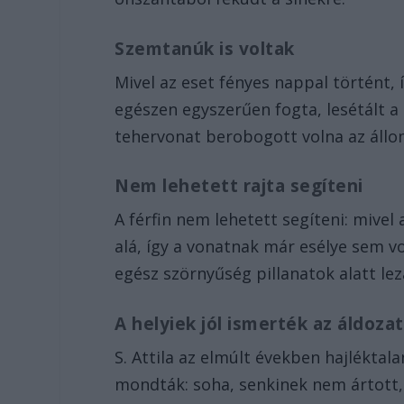
Szemtanúk is voltak
Mivel az eset fényes nappal történt, 
egészen egyszerűen fogta, lesétált a 
tehervonat berobogott volna az állo
Nem lehetett rajta segíteni
A férfin nem lehetett segíteni: mive
alá, így a vonatnak már esélye sem vo
egész szörnyűség pillanatok alatt leza
A helyiek jól ismerték az áldoza
S. Attila az elmúlt években hajléktala
mondták: soha, senkinek nem ártott,