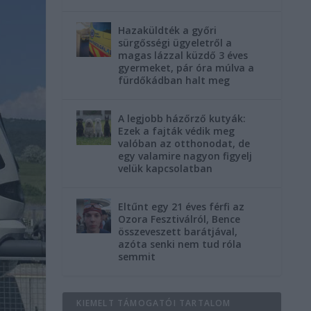
Hazaküldték a győri
sürgősségi ügyeletről a
magas lázzal küzdő 3 éves
gyermeket, pár óra múlva a
fürdőkádban halt meg
A legjobb házőrző kutyák:
Ezek a fajták védik meg
valóban az otthonodat, de
egy valamire nagyon figyelj
velük kapcsolatban
Eltűnt egy 21 éves férfi az
Ozora Fesztiválról, Bence
összeveszett barátjával,
azóta senki nem tud róla
semmit
KIEMELT TÁMOGATÓI TARTALOM