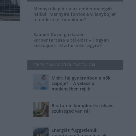
Mennyi ideig bírja az ember melegvíz
nélkül? Mennyire fontos a villanybojler
a modern otthonokban?
Saunier Duval gázkazán
karbantartása a tél előtt – Hogyan
készüljünk fel a hóra és fagyra?
FRISS TÁMOGATÓI TARTALOM
Miért fáj gyakrabban a nők
csípője? – A válasz a
medencében rejlik
B-vitamin komplex és folsav:
szükséged van rá?
Energiát függetlenül:
szigetüzemű megoldások