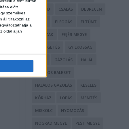
reink a fent leírtak
tása előtt
CSALÁD
CSALÁS
DEBRECEN
hogy személyes
áll tiltakozni az
DROG
ELFOGÁS
ELTŰNT
egváltoztathatja a
z oldal alján
ERŐSZAK
FEJÉR MEGYE
FENYEGETÉS
GYILKOSSÁG
GYŐR
GÁZOLÁS
HALÁL
HALÁLOS BALESET
HALÁLOS GÁZOLÁS
KÉSELÉS
KÓRHÁZ
LOPÁS
MENTÉS
MISKOLC
NYOMOZÁS
NÓGRÁD MEGYE
PEST MEGYE