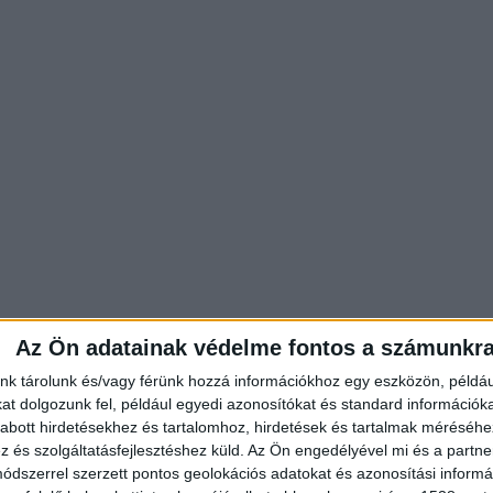
Az Ön adatainak védelme fontos a számunkr
nk tárolunk és/vagy férünk hozzá információkhoz egy eszközön, példáu
t dolgozunk fel, például egyedi azonosítókat és standard információk
abott hirdetésekhez és tartalomhoz, hirdetések és tartalmak méréséhe
alota-Újpest és Dunakeszi között a vonatok csak eg
és szolgáltatásfejlesztéshez küld.
Az Ön engedélyével mi és a partne
on 15-30 perccel hosszabb menetidőre és
dszerrel szerzett pontos geolokációs adatokat és azonosítási informác