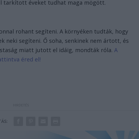
l tarkított éveket tudhat maga mögött.
zonnal rohant segíteni. A környéken tudták, hogy
ek neki segíteni. Ő soha, senkinek nem ártott, és
taság miatt jutott el idáig, mondták róla.
A
ttintva éred el!
ÁS: