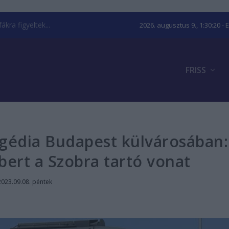
kra figyeltek...
2026. augusztus 9., 1:30:20
- 
FRISS
gédia Budapest külvárosában:
bert a Szobra tartó vonat
2023.09.08. péntek