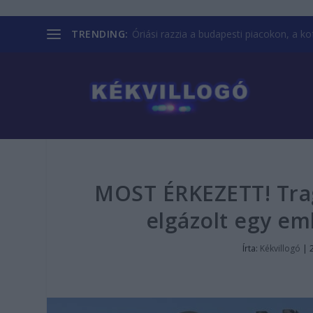
TRENDING:
Óriási razzia a budapesti piacokon, a kofá
MOST ÉRKEZETT! Tra
elgázolt egy em
Írta:
Kékvillogó
|