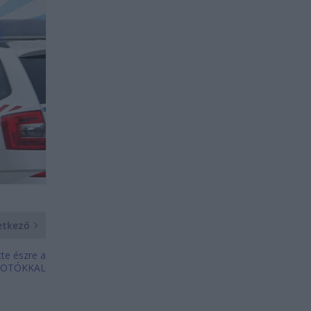
etkező
tte észre a
I FOTÓKKAL