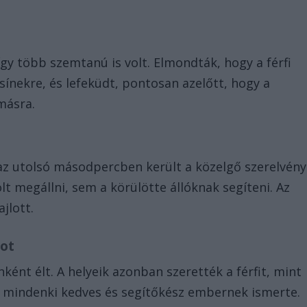
így több szemtanú is volt. Elmondták, hogy a férfi
sínekre, és lefeküdt, pontosan azelőtt, hogy a
másra.
l az utolsó másodpercben került a közelgő szerelvény
lt megállni, sem a körülötte állóknak segíteni. Az
jlott.
tot
nként élt. A helyeik azonban szerették a férfit, mint
 mindenki kedves és segítőkész embernek ismerte.