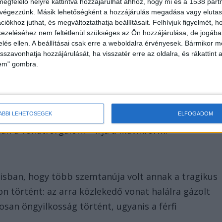
megfelelő helyre kattintva hozzájárulhat ahhoz, hogy mi és a 1538 partne
 végezzünk. Másik lehetőségként a hozzájárulás megadása vagy elutasí
iókhoz juthat, és megváltoztathatja beállításait.
Felhívjuk figyelmét, 
ezeléséhez nem feltétlenül szükséges az Ön hozzájárulása, de jogában 
zelés ellen. A beállításai csak erre a weboldalra érvényesek. Bármikor m
isszavonhatja hozzájárulását, ha visszatér erre az oldalra, és rákattint a
lem" gombra.
 S70-es vonatok nagyrésze nem közlekedik, helyettük
inden állomáson és megállóhelyen megállnak. A
 javasolt a veresegyházi vonalon közlekedő
ÁBBI LEHETŐSÉGEK
ELFOGADOM
lan a vonatforgalom – írja a Mávinform.
lisban, hogy több szemtanúja volt annak a tragikus
n történt: az arra közlekedő vonat halálra gázolt
ztosan öngyilkosság történt, ugyanis a férfi