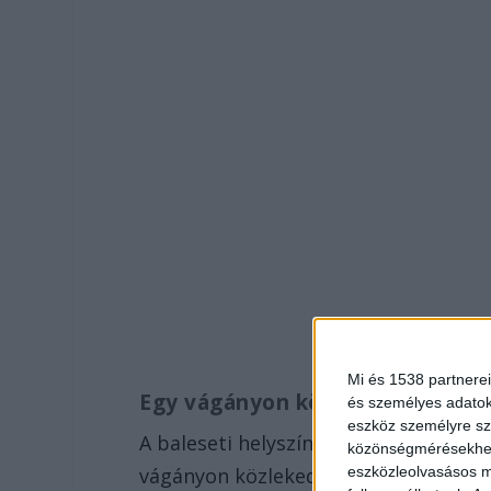
Mi és 1538 partnerei
Egy vágányon közlekednek
és személyes adatoka
eszköz személyre sz
A baleseti helyszínelés miatt Rákosp
közönségmérésekhez 
vágányon közlekednek, a szobi vonal
eszközleolvasásos mó