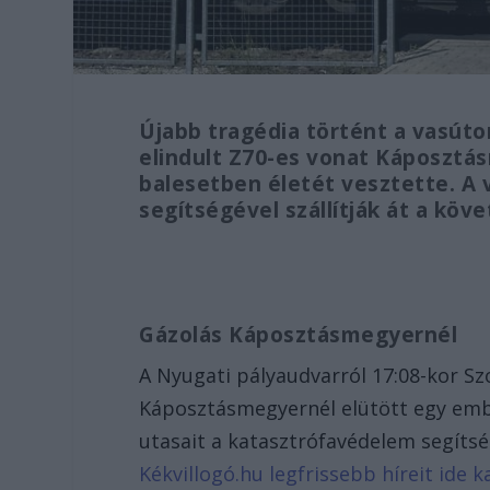
Újabb tragédia történt a vasúto
elindult Z70-es vonat Káposztás
balesetben életét vesztette. A 
segítségével szállítják át a kö
Gázolás Káposztásmegyernél
A Nyugati pályaudvarról 17:08-kor Sz
Káposztásmegyernél elütött egy ember
utasait a katasztrófavédelem segítsé
Kékvillogó.hu legfrissebb híreit ide ka