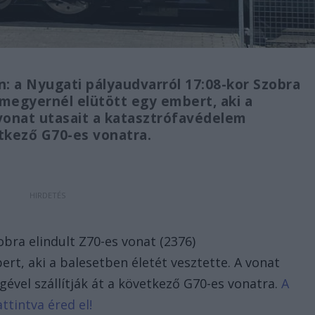
n: a Nyugati pályaudvarról 17:08-kor Szobra
megyernél elütött egy embert, aki a
vonat utasait a katasztrófavédelem
vetkező G70-es vonatra.
obra elindult Z70-es vonat (2376)
t, aki a balesetben életét vesztette. A vonat
gével szállítják át a következő G70-es vonatra.
A
ttintva éred el!