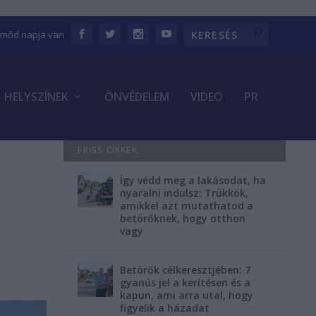
Emőd napja van
HELYSZÍNEK
ÖNVÉDELEM
VIDEO
PR
FRISS CIKKEK
Így védd meg a lakásodat, ha
nyaralni indulsz: Trükkök,
amikkel azt mutathatod a
betörőknek, hogy otthon
vagy
Betörők célkeresztjében: 7
gyanús jel a kerítésen és a
kapun, ami arra utal, hogy
figyelik a házadat