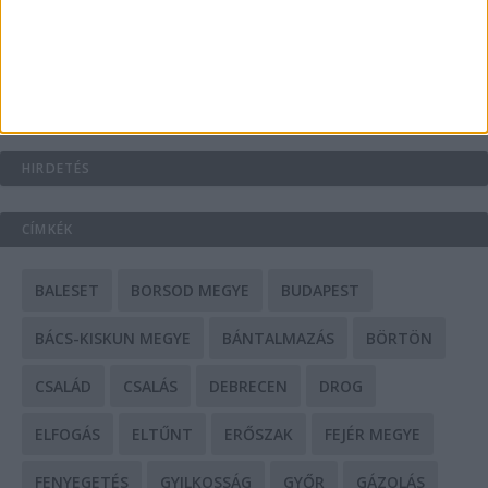
Mit tudnak a keleti e-bike-ok?
HIRDETÉS
CÍMKÉK
BALESET
BORSOD MEGYE
BUDAPEST
BÁCS-KISKUN MEGYE
BÁNTALMAZÁS
BÖRTÖN
CSALÁD
CSALÁS
DEBRECEN
DROG
ELFOGÁS
ELTŰNT
ERŐSZAK
FEJÉR MEGYE
FENYEGETÉS
GYILKOSSÁG
GYŐR
GÁZOLÁS