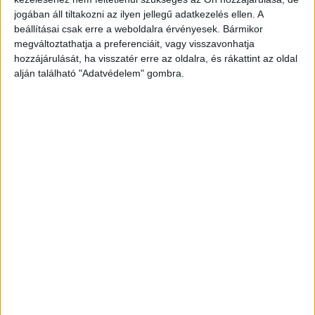
cserélt kétezer forint – írta meg a Pest
jogában áll tiltakozni az ilyen jellegű adatkezelés ellen. A
beállításai csak erre a weboldalra érvényesek. Bármikor
Vármegyei Rendőr-főkapitányság, stílszerűen a
megváltoztathatja a preferenciáit, vagy visszavonhatja
Facebook-oldalán.
A Kékvillogó.hu legfrissebb
hozzájárulását, ha visszatér erre az oldalra, és rákattint az oldal
alján található "Adatvédelem" gombra.
híreit ide kattintva éred el!