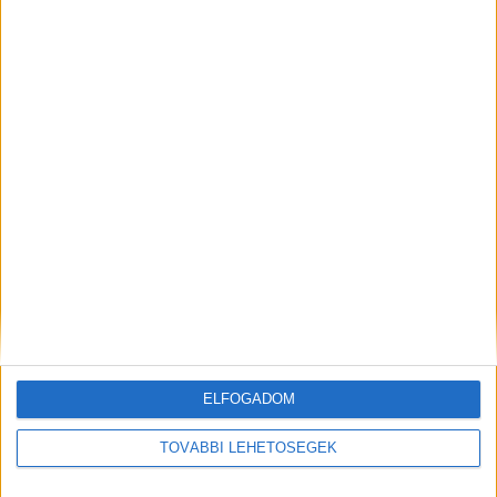
A másik elkövető
ELFOGADOM
TOVÁBBI LEHETŐSÉGEK