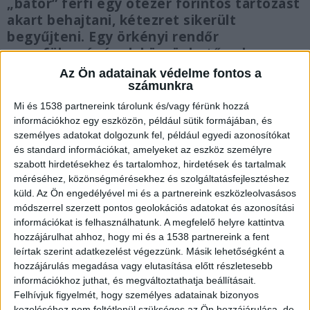
„bátor” férfi egy ötezer forintos tartozást
akart behajtani, kétezret sikerült
begyűjteni. Egy örkényi rendőr
szemfülességének köszönhetően hamar
elkapták a jómadarakat. A zsaruk azt kérik:
Az Ön adatainak védelme fontos a
ha bűncselekményt észlelünk, ne
számunkra
posztoljunk, inkább hívjuk a 112-es
Mi és 1538 partnereink tárolunk és/vagy férünk hozzá
számot. Cikkünk végén mutatjuk a két
információkhoz egy eszközön, például sütik formájában, és
elkövetőt.
személyes adatokat dolgozunk fel, például egyedi azonosítókat
és standard információkat, amelyeket az eszköz személyre
szabott hirdetésekhez és tartalomhoz, hirdetések és tartalmak
méréséhez, közönségmérésekhez és szolgáltatásfejlesztéshez
küld.
Az Ön engedélyével mi és a partnereink eszközleolvasásos
módszerrel szerzett pontos geolokációs adatokat és azonosítási
Egy elcsípett poszt
információkat is felhasználhatunk. A megfelelő helyre kattintva
hozzájárulhat ahhoz, hogy mi és a 1538 partnereink a fent
Egy helyi csoportban keringő posztot csípett el
leírtak szerint adatkezelést végezzünk. Másik lehetőségként a
egy örkényi rendőr: pici lányával a karjában utazó
hozzájárulás megadása vagy elutasítása előtt részletesebb
apát raboltak ki a vonaton. Villant a kés – „ugye
információkhoz juthat, és megváltoztathatja beállításait.
Felhívjuk figyelmét, hogy személyes adatainak bizonyos
nem akarsz bajt?” felkiáltással, majd gazdát
kezeléséhez nem feltétlenül szükséges az Ön hozzájárulása, de