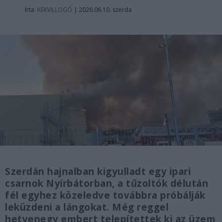
Írta:
KÉKVILLOGÓ
|
2026.06.10. szerda
Szerdán hajnalban kigyulladt egy ipari
csarnok Nyírbátorban, a tűzoltók délután
fél egyhez közeledve továbbra próbálják
leküzdeni a lángokat. Még reggel
hetvenegy embert telepítettek ki az üzem