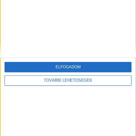
ELFOGADOM
TOVÁBBI LEHETŐSÉGEK
Kiemelt kép: helyszíni felvétel – Forrás:
Facebook/Máté Antal