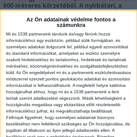
600 méteres körzetéből. A nyírbátori, a
mátészalkai és a baktalórántházai
hivatásos tűzoltók több vízsugárral oltják
Az Ön adatainak védelme fontos a
számunkra
a lángokat.
Mi és 1538 partnereink tárolunk és/vagy férünk hozzá
információkhoz egy eszközön, például sütik formájában, és
személyes adatokat dolgozunk fel, például egyedi azonosítókat
és standard információkat, amelyeket az eszköz személyre
szabott hirdetésekhez és tartalomhoz, hirdetések és tartalmak
Kitelepítették a lakókat
méréséhez, közönségmérésekhez és szolgáltatásfejlesztéshez
küld.
Az Ön engedélyével mi és a partnereink eszközleolvasásos
Eddig ismeretlen okból kigyulladt s végül
módszerrel szerzett pontos geolokációs adatokat és azonosítási
totálisan leégett a Tranzit-Food Kft ipari
információkat is felhasználhatunk. A megfelelő helyre kattintva
csarnoka. A környék lakosságát egy 600 m sugarú
hozzájárulhat ahhoz, hogy mi és a 1538 partnereink a fent
leírtak szerint adatkezelést végezzünk. Másik lehetőségként a
körben, óvatosságból kitelepítették. Aki nem
hozzájárulás megadása vagy elutasítása előtt részletesebb
tudott rokonokhoz, ismerősökhöz menni, a
információkhoz juthat, és megváltoztathatja beállításait.
Felhívjuk figyelmét, hogy személyes adatainak bizonyos
polgármesteri hivatalban kaptak menedéket. A
kezeléséhez nem feltétlenül szükséges az Ön hozzájárulása, de
levegő minőségének a mérését azonnal
jogában áll tiltakozni az ilyen jellegű adatkezelés ellen. A
beállításai csak erre a weboldalra érvényesek. Bármikor