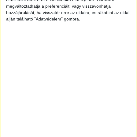
megkezdték, s ezek alapján azt lehet mondani,
megváltoztathatja a preferenciáit, vagy visszavonhatja
hogy veszélyes gázok nem kerültek a levegőbe.
A
hozzájárulását, ha visszatér erre az oldalra, és rákattint az oldal
Kékvillogó legfrissebb híreit ide kattintva éred el!
alján található "Adatvédelem" gombra.
A Facebookon már 342 ezernél is többen
követnek minket.