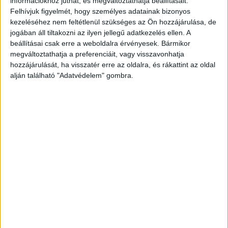
információkhoz juthat, és megváltoztathatja beállításait.
hogy gyanús pénzmozgásokat észleltek a cég
Felhívjuk figyelmét, hogy személyes adatainak bizonyos
kezeléséhez nem feltétlenül szükséges az Ön hozzájárulása, de
számláján, és azonnali beavatkozásra van
jogában áll tiltakozni az ilyen jellegű adatkezelés ellen. A
szükség.A csaló arra kérte a gyanútlan férfit,
beállításai csak erre a weboldalra érvényesek. Bármikor
hogy a biztonság érdekében sürgősen töltsön le
megváltoztathatja a preferenciáit, vagy visszavonhatja
hozzájárulását, ha visszatér erre az oldalra, és rákattint az oldal
egy „víruskereső programot”. A sértett bízva a
alján található "Adatvédelem" gombra.
hívó félben, eleget tett a kérésnek – nem sejtve,
hogy ezzel a bűnözők kezébe adta a kulcsot a cég
pénzéhez.
A Kékvillogó legfrissebb híreit ide
kattintva éred el! A Facebookon már 342 ezernél
is többen követnek minket.