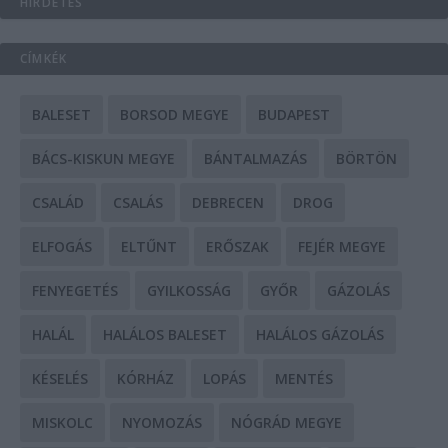
HIRDETÉS
CÍMKÉK
BALESET
BORSOD MEGYE
BUDAPEST
BÁCS-KISKUN MEGYE
BÁNTALMAZÁS
BÖRTÖN
CSALÁD
CSALÁS
DEBRECEN
DROG
ELFOGÁS
ELTŰNT
ERŐSZAK
FEJÉR MEGYE
FENYEGETÉS
GYILKOSSÁG
GYŐR
GÁZOLÁS
HALÁL
HALÁLOS BALESET
HALÁLOS GÁZOLÁS
KÉSELÉS
KÓRHÁZ
LOPÁS
MENTÉS
MISKOLC
NYOMOZÁS
NÓGRÁD MEGYE