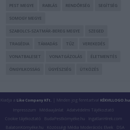
PEST MEGYE
RABLÁS
RENDŐRSÉG
SEGÍTSÉG
SOMOGY MEGYE
SZABOLCS-SZATMÁR-BEREG MEGYE
SZEGED
TRAGÉDIA
TÁMADÁS
TŰZ
VEREKEDÉS
VONATBALESET
VONATGÁZOLÁS
ÉLETMENTÉS
ÖNGYILKOSSÁG
ÜGYÉSZSÉG
ÜTKÖZÉS
Kiadja a
| Minden jog fenntartva!
Like Company Kft.
KÉKVILLOGO.hu
Impresszum
Médiaajánlat
Adatvédelmi Tájékoztató
Cookie tájékoztató
BudaPestkörnyéke.hu
IngatlanHírek.com
BalatonKörnyéke.hu
Közösségi Média Moderációs Elvek
DSA