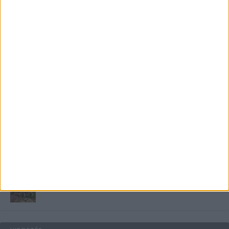
Miért fáj gyakrabban a nők csípője? – A válasz a
medencében rejlik
B-vitamin komplex és folsav: szükséged van rá?
Energiát függetlenül: szigetüzemű megoldások
A csőbúvár szivattyúk: mit kell tudni róluk?
Mit tudnak a keleti e-bike-ok?