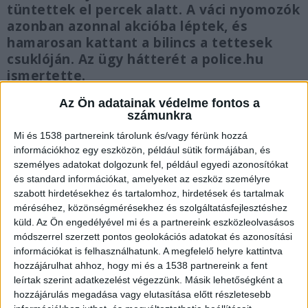
tüntettek el percek alatt. A váci nyomozók
azonban azonnal akcióba léptek, és
hamarosan kattant a bilincs a tettesek
csuklóján. Az ügy hátterét a police.hu
ismertette.
Az Ön adatainak védelme fontos a
számunkra
Mi és 1538 partnereink tárolunk és/vagy férünk hozzá
információkhoz egy eszközön, például sütik formájában, és
„Kiberbiztonsági munkatárs vagyok” – így
személyes adatokat dolgozunk fel, például egyedi azonosítókat
verték át a cégvezetőt
és standard információkat, amelyeket az eszköz személyre
szabott hirdetésekhez és tartalomhoz, hirdetések és tartalmak
A gyanú szerint a drámai történet április végén
méréséhez, közönségmérésekhez és szolgáltatásfejlesztéshez
kezdődött, amikor a sértett telefonja
küld.
Az Ön engedélyével mi és a partnereink eszközleolvasásos
megcsörrent. A vonal túlsó végén lévő idegen
módszerrel szerzett pontos geolokációs adatokat és azonosítási
információkat is felhasználhatunk. A megfelelő helyre kattintva
banki alkalmazottnak, pontosabban
hozzájárulhat ahhoz, hogy mi és a 1538 partnereink a fent
kiberbiztonsági munkatársnak adta ki magát. A
leírtak szerint adatkezelést végezzünk. Másik lehetőségként a
hozzájárulás megadása vagy elutasítása előtt részletesebb
hangvétel komoly és aggódó volt: azt állította,