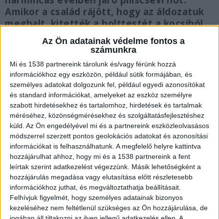
harmincas éveiben járó piliscsévi nőt.
Amikor a család rájött, hogy az áldozatuk
meghalt, kitették a holttestét a kocsiból
az út szélére. A holttestet gyerekek
Az Ön adatainak védelme fontos a
találták meg egy bokros területen.
számunkra
Mi és 1538 partnereink tárolunk és/vagy férünk hozzá
információkhoz egy eszközön, például sütik formájában, és
személyes adatokat dolgozunk fel, például egyedi azonosítókat
és standard információkat, amelyeket az eszköz személyre
Rabszolgaként tartották
szabott hirdetésekhez és tartalomhoz, hirdetések és tartalmak
méréséhez, közönségmérésekhez és szolgáltatásfejlesztéshez
Egy pátrohai házaspár 2023 nyarán befogadott
küld.
Az Ön engedélyével mi és a partnereink eszközleolvasásos
egy Piliscsévén élő, hajléktalan nőt, akinek
módszerrel szerzett pontos geolokációs adatokat és azonosítási
információkat is felhasználhatunk. A megfelelő helyre kattintva
szállást és ellátást ígértek, ha cserébe a nő segít
hozzájárulhat ahhoz, hogy mi és a 1538 partnereink a fent
a ház körüli munkákban. Ám a pár a nőt házi
leírtak szerint adatkezelést végezzünk. Másik lehetőségként a
hozzájárulás megadása vagy elutasítása előtt részletesebb
rabszolgaként tartotta és munkavégzésre
információkhoz juthat, és megváltoztathatja beállításait.
kényszerítette. A nőnek nyár végétől a házaspár
Felhívjuk figyelmét, hogy személyes adatainak bizonyos
ágya mellett, a földön kellett aludnia, és napi
kezeléséhez nem feltétlenül szükséges az Ön hozzájárulása, de
jogában áll tiltakozni az ilyen jellegű adatkezelés ellen. A