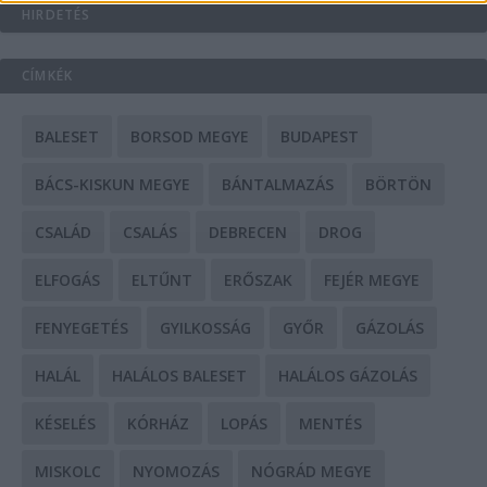
HIRDETÉS
CÍMKÉK
BALESET
BORSOD MEGYE
BUDAPEST
BÁCS-KISKUN MEGYE
BÁNTALMAZÁS
BÖRTÖN
CSALÁD
CSALÁS
DEBRECEN
DROG
ELFOGÁS
ELTŰNT
ERŐSZAK
FEJÉR MEGYE
FENYEGETÉS
GYILKOSSÁG
GYŐR
GÁZOLÁS
HALÁL
HALÁLOS BALESET
HALÁLOS GÁZOLÁS
KÉSELÉS
KÓRHÁZ
LOPÁS
MENTÉS
MISKOLC
NYOMOZÁS
NÓGRÁD MEGYE