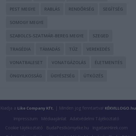
PEST MEGYE
RABLÁS
RENDŐRSÉG
SEGÍTSÉG
SOMOGY MEGYE
SZABOLCS-SZATMÁR-BEREG MEGYE
SZEGED
TRAGÉDIA
TÁMADÁS
TŰZ
VEREKEDÉS
VONATBALESET
VONATGÁZOLÁS
ÉLETMENTÉS
ÖNGYILKOSSÁG
ÜGYÉSZSÉG
ÜTKÖZÉS
Kiadja a
| Minden jog fenntartva!
Like Company Kft.
KÉKVILLOGO.hu
Impresszum
Médiaajánlat
Adatvédelmi Tájékoztató
Cookie tájékoztató
BudaPestkörnyéke.hu
IngatlanHírek.com