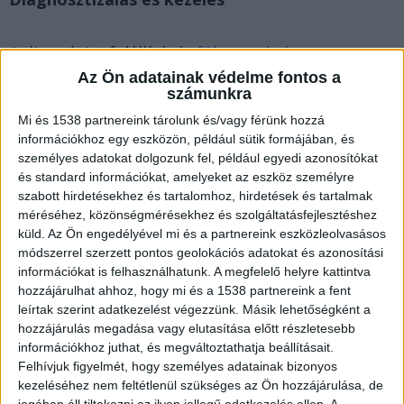
A diagnózist felállítását
fül-orr-gégész
szakorvosok végzik
, rendelésre
Az Ön adatainak védelme fontos a
számunkra
bejelentkezhetünk a Halom Medical
Mi és 1538 partnereink tárolunk és/vagy férünk hozzá
Egészségközpontba. Első alkalommal fizikai
információkhoz egy eszközön, például sütik formájában, és
vizsgálat történik, a gége elváltozása esetén
személyes adatokat dolgozunk fel, például egyedi azonosítókat
és standard információkat, amelyeket az eszköz személyre
pedig eszközös állapotellenőrzés történik. Ennek
szabott hirdetésekhez és tartalomhoz, hirdetések és tartalmak
során a szakorvos egy gégetükröt használ, mely
méréséhez, közönségmérésekhez és szolgáltatásfejlesztéshez
küld.
Az Ön engedélyével mi és a partnereink eszközleolvasásos
lehet merev vagy hajlékony, és az érintett terület
módszerrel szerzett pontos geolokációs adatokat és azonosítási
ellenőrzése során akár szövettani mintavételre is
információkat is felhasználhatunk. A megfelelő helyre kattintva
hozzájárulhat ahhoz, hogy mi és a 1538 partnereink a fent
van lehetőség.
leírtak szerint adatkezelést végezzünk. Másik lehetőségként a
hozzájárulás megadása vagy elutasítása előtt részletesebb
Ezt követően, ha a diagnózist felállították,
információkhoz juthat, és megváltoztathatja beállításait.
Felhívjuk figyelmét, hogy személyes adatainak bizonyos
műtéttel, illetve kemo- és sugárterápiás
kezeléséhez nem feltétlenül szükséges az Ön hozzájárulása, de
kezeléssel gyógyítják a beteget.