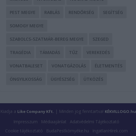
PEST MEGYE
RABLÁS
RENDŐRSÉG
SEGÍTSÉG
SOMOGY MEGYE
SZABOLCS-SZATMÁR-BEREG MEGYE
SZEGED
TRAGÉDIA
TÁMADÁS
TŰZ
VEREKEDÉS
VONATBALESET
VONATGÁZOLÁS
ÉLETMENTÉS
ÖNGYILKOSSÁG
ÜGYÉSZSÉG
ÜTKÖZÉS
Kiadja a
| Minden jog fenntartva!
Like Company Kft.
KÉKVILLOGO.hu
Impresszum
Médiaajánlat
Adatvédelmi Tájékoztató
Cookie tájékoztató
BudaPestkörnyéke.hu
IngatlanHírek.com