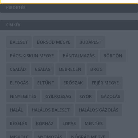
HIRDETÉS
CÍMKÉK
BALESET
BORSOD MEGYE
BUDAPEST
BÁCS-KISKUN MEGYE
BÁNTALMAZÁS
BÖRTÖN
CSALÁD
CSALÁS
DEBRECEN
DROG
ELFOGÁS
ELTŰNT
ERŐSZAK
FEJÉR MEGYE
FENYEGETÉS
GYILKOSSÁG
GYŐR
GÁZOLÁS
HALÁL
HALÁLOS BALESET
HALÁLOS GÁZOLÁS
KÉSELÉS
KÓRHÁZ
LOPÁS
MENTÉS
MISKOLC
NYOMOZÁS
NÓGRÁD MEGYE