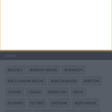
Mit tudnak a keleti e-bike-ok?
HIRDETÉS
CÍMKÉK
BALESET
BORSOD MEGYE
BUDAPEST
BÁCS-KISKUN MEGYE
BÁNTALMAZÁS
BÖRTÖN
CSALÁD
CSALÁS
DEBRECEN
DROG
ELFOGÁS
ELTŰNT
ERŐSZAK
FEJÉR MEGYE