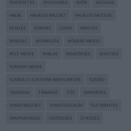
FENYEGETÉS
GYILKOSSÁG
GYŐR
GÁZOLÁS
HALÁL
HALÁLOS BALESET
HALÁLOS GÁZOLÁS
KÉSELÉS
KÓRHÁZ
LOPÁS
MENTÉS
MISKOLC
NYOMOZÁS
NÓGRÁD MEGYE
PEST MEGYE
RABLÁS
RENDŐRSÉG
SEGÍTSÉG
SOMOGY MEGYE
SZABOLCS-SZATMÁR-BEREG MEGYE
SZEGED
TRAGÉDIA
TÁMADÁS
TŰZ
VEREKEDÉS
VONATBALESET
VONATGÁZOLÁS
ÉLETMENTÉS
ÖNGYILKOSSÁG
ÜGYÉSZSÉG
ÜTKÖZÉS