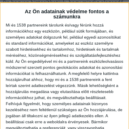
De hogyan biztosíthatjuk, hogy mindig elegendő
és megfelelő minőségű víz álljon
Az Ön adatainak védelme fontos a
számunkra
rendelkezésünkre, ha nem szeretjük a csapvizet,
Mi és 1538 partnereink tárolunk és/vagy férünk hozzá
a palackos változatot pedig drágának és
információkhoz egy eszközön, például sütik formájában, és
egészségtelennek tartjuk? Ebben a cikkben
személyes adatokat dolgozunk fel, például egyedi azonosítókat
és standard információkat, amelyeket az eszköz személyre
kifejtjük azt, hogy hogyan segíthet egy ballonos
szabott hirdetésekhez és tartalomhoz, hirdetések és tartalmak
vízadagoló.
méréséhez, közönségmérésekhez és szolgáltatásfejlesztéshez
küld.
Az Ön engedélyével mi és a partnereink eszközleolvasásos
módszerrel szerzett pontos geolokációs adatokat és azonosítási
A kényelem netovábbja: amikor házhoz jön a
információkat is felhasználhatunk. A megfelelő helyre kattintva
forrásvíz
hozzájárulhat ahhoz, hogy mi és a 1538 partnereink a fent
leírtak szerint adatkezelést végezzünk. Másik lehetőségként a
hozzájárulás megadása vagy elutasítása előtt részletesebb
A ballonos ásványvíz forgalmazásával foglalkozó
információkhoz juthat, és megváltoztathatja beállításait.
Felhívjuk figyelmét, hogy személyes adatainak bizonyos
GottiWater termékei
között a magas
kezeléséhez nem feltétlenül szükséges az Ön hozzájárulása, de
ásványianyag-tartalmú forrásvizek és a ballonok
jogában áll tiltakozni az ilyen jellegű adatkezelés ellen. A
használatához szükséges vízadagolók egyaránt
beállításai csak erre a weboldalra érvényesek. Bármikor
megváltoztathatja a preferenciáit, vagy visszavonhatja