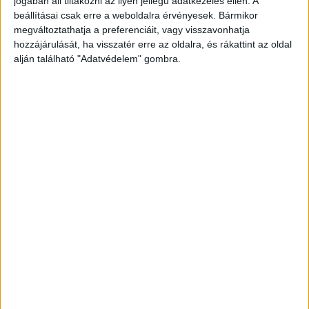
jogában áll tiltakozni az ilyen jellegű adatkezelés ellen. A
beállításai csak erre a weboldalra érvényesek. Bármikor
megváltoztathatja a preferenciáit, vagy visszavonhatja
hozzájárulását, ha visszatér erre az oldalra, és rákattint az oldal
alján található "Adatvédelem" gombra.
Ez történt az első autóval
Az első autónak megsérült a szélvédője valamint
a jobb első ablaka is. Egy nő és három
kisgyermek utazott a járműben, amikor kőzápor
zúdult rájuk.