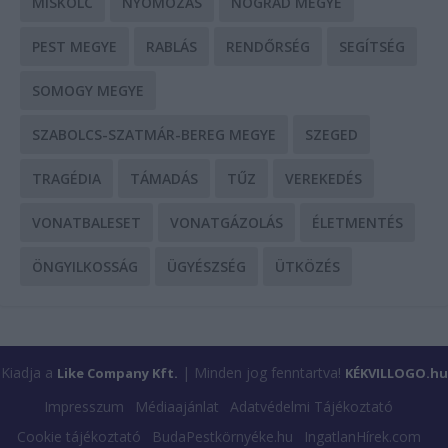
MISKOLC
NYOMOZÁS
NÓGRÁD MEGYE
PEST MEGYE
RABLÁS
RENDŐRSÉG
SEGÍTSÉG
SOMOGY MEGYE
SZABOLCS-SZATMÁR-BEREG MEGYE
SZEGED
TRAGÉDIA
TÁMADÁS
TŰZ
VEREKEDÉS
VONATBALESET
VONATGÁZOLÁS
ÉLETMENTÉS
ÖNGYILKOSSÁG
ÜGYÉSZSÉG
ÜTKÖZÉS
Kiadja a
| Minden jog fenntartva!
Like Company Kft.
KÉKVILLOGO.hu
Impresszum
Médiaajánlat
Adatvédelmi Tájékoztató
Cookie tájékoztató
BudaPestkörnyéke.hu
IngatlanHírek.com