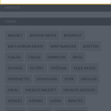
HIRDETÉS
CÍMKÉK
BALESET
BORSOD MEGYE
BUDAPEST
BÁCS-KISKUN MEGYE
BÁNTALMAZÁS
BÖRTÖN
CSALÁD
CSALÁS
DEBRECEN
DROG
ELFOGÁS
ELTŰNT
ERŐSZAK
FEJÉR MEGYE
FENYEGETÉS
GYILKOSSÁG
GYŐR
GÁZOLÁS
HALÁL
HALÁLOS BALESET
HALÁLOS GÁZOLÁS
KÉSELÉS
KÓRHÁZ
LOPÁS
MENTÉS