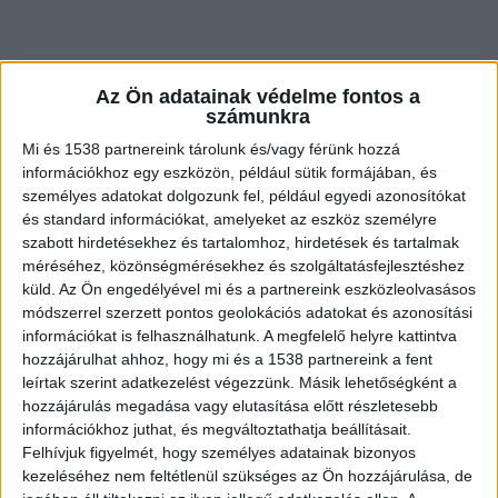
Az Ön adatainak védelme fontos a
Az előzményekről
számunkra
Tavaly február 9-én este 18:15 környékén zúzott
Mi és 1538 partnereink tárolunk és/vagy férünk hozzá
információkhoz egy eszközön, például sütik formájában, és
kővel dobálta meg a 31-es úton közlekedő
személyes adatokat dolgozunk fel, például egyedi azonosítókat
személyautókat. Az eset Jászjákóhalmán történt.
és standard információkat, amelyeket az eszköz személyre
szabott hirdetésekhez és tartalomhoz, hirdetések és tartalmak
A Szolnoki Járási Ügyészség ez év január 13-án
méréséhez, közönségmérésekhez és szolgáltatásfejlesztéshez
emelt ellenük vádat.
A Kékvillogó.hu legfrissebb
küld.
Az Ön engedélyével mi és a partnereink eszközleolvasásos
módszerrel szerzett pontos geolokációs adatokat és azonosítási
híreit ide kattintva éred el.
információkat is felhasználhatunk. A megfelelő helyre kattintva
hozzájárulhat ahhoz, hogy mi és a 1538 partnereink a fent
leírtak szerint adatkezelést végezzünk. Másik lehetőségként a
hozzájárulás megadása vagy elutasítása előtt részletesebb
információkhoz juthat, és megváltoztathatja beállításait.
Felhívjuk figyelmét, hogy személyes adatainak bizonyos
kezeléséhez nem feltétlenül szükséges az Ön hozzájárulása, de