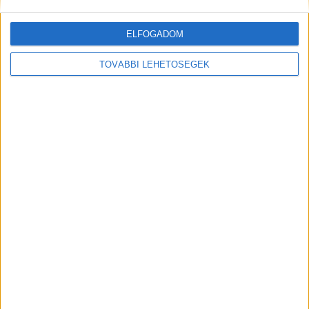
ELFOGADOM
TOVÁBBI LEHETŐSÉGEK
MEGOSZTÁS:
Előző
Következő