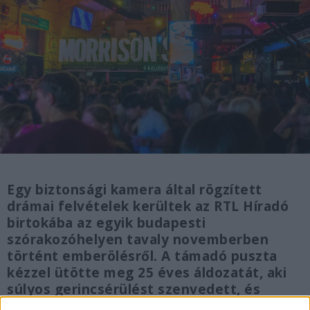
Egy biztonsági kamera által rögzített
drámai felvételek kerültek az RTL Híradó
birtokába az egyik budapesti
szórakozóhelyen tavaly novemberben
történt emberölésről. A támadó puszta
kézzel ütötte meg 25 éves áldozatát, aki
súlyos gerincsérülést szenvedett, és
később meghalt. A felvételt cikkünk végén