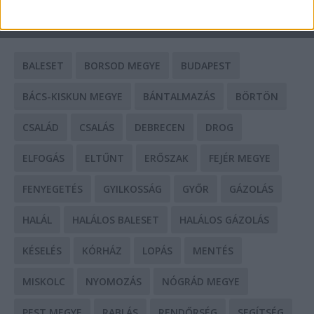
CÍMKÉK
BALESET
BORSOD MEGYE
BUDAPEST
BÁCS-KISKUN MEGYE
BÁNTALMAZÁS
BÖRTÖN
CSALÁD
CSALÁS
DEBRECEN
DROG
ELFOGÁS
ELTŰNT
ERŐSZAK
FEJÉR MEGYE
FENYEGETÉS
GYILKOSSÁG
GYŐR
GÁZOLÁS
HALÁL
HALÁLOS BALESET
HALÁLOS GÁZOLÁS
KÉSELÉS
KÓRHÁZ
LOPÁS
MENTÉS
MISKOLC
NYOMOZÁS
NÓGRÁD MEGYE
PEST MEGYE
RABLÁS
RENDŐRSÉG
SEGÍTSÉG