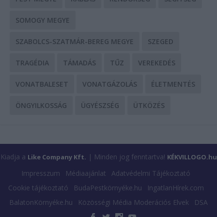
SOMOGY MEGYE
SZABOLCS-SZATMÁR-BEREG MEGYE
SZEGED
TRAGÉDIA
TÁMADÁS
TŰZ
VEREKEDÉS
VONATBALESET
VONATGÁZOLÁS
ÉLETMENTÉS
ÖNGYILKOSSÁG
ÜGYÉSZSÉG
ÜTKÖZÉS
Kiadja a
| Minden jog fenntartva!
Like Company Kft.
KÉKVILLOGO.hu
Impresszum
Médiaajánlat
Adatvédelmi Tájékoztató
Cookie tájékoztató
BudaPestkörnyéke.hu
IngatlanHírek.com
BalatonKörnyéke.hu
Közösségi Média Moderációs Elvek
DSA