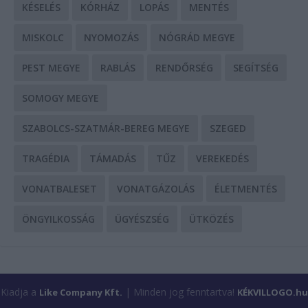
KÉSELÉS
KÓRHÁZ
LOPÁS
MENTÉS
MISKOLC
NYOMOZÁS
NÓGRÁD MEGYE
PEST MEGYE
RABLÁS
RENDŐRSÉG
SEGÍTSÉG
SOMOGY MEGYE
SZABOLCS-SZATMÁR-BEREG MEGYE
SZEGED
TRAGÉDIA
TÁMADÁS
TŰZ
VEREKEDÉS
VONATBALESET
VONATGÁZOLÁS
ÉLETMENTÉS
ÖNGYILKOSSÁG
ÜGYÉSZSÉG
ÜTKÖZÉS
Kiadja a
| Minden jog fenntartva!
Like Company Kft.
KÉKVILLOGO.hu