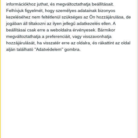
felmutatását, ám a rutinszerű ellenőrzés
információkhoz juthat, és megváltoztathatja beállításait.
pillanatok alatt valóságos rémálommá változott
Felhívjuk figyelmét, hogy személyes adatainak bizonyos
kezeléséhez nem feltétlenül szükséges az Ön hozzájárulása, de
a vasutas számára.
A Kékvillogó legfrissebb híreit
jogában áll tiltakozni az ilyen jellegű adatkezelés ellen. A
ide kattintva éred el! A Facebookon már 342
beállításai csak erre a weboldalra érvényesek. Bármikor
ezernél is többen követnek minket.
megváltoztathatja a preferenciáit, vagy visszavonhatja
hozzájárulását, ha visszatér erre az oldalra, és rákattint az oldal
alján található "Adatvédelem" gombra.