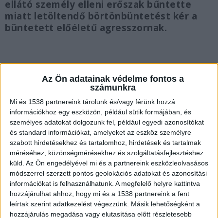
ellátó személy elleni erőszak bűntette
miatt letöltendő börtönbüntetést kér a
büntetett előéletű agresszornak.
Az Ön adatainak védelme fontos a
Váratlan ébresztő
számunkra
A bűncselekmény a Szolnok és a Budapest-Keleti
Mi és 1538 partnereink tárolunk és/vagy férünk hozzá
információkhoz egy eszközön, például sütik formájában, és
pályaudvar között közlekedő menetrend szerinti
személyes adatokat dolgozunk fel, például egyedi azonosítókat
személyvonaton, a délutáni órákban történt még
és standard információkat, amelyeket az eszköz személyre
szabott hirdetésekhez és tartalomhoz, hirdetések és tartalmak
tavaly júliusban. Egy újszilvási férfi békésen aludt
méréséhez, közönségmérésekhez és szolgáltatásfejlesztéshez
az egyik szerelvényben, amikor délután két óra
küld.
Az Ön engedélyével mi és a partnereink eszközleolvasásos
körül a jegyvizsgáló a szolgálati kötelezettségét
módszerrel szerzett pontos geolokációs adatokat és azonosítási
információkat is felhasználhatunk. A megfelelő helyre kattintva
teljesítve felkeltette őt. A kalauz udvariasan
hozzájárulhat ahhoz, hogy mi és a 1538 partnereink a fent
kérte az utastól az érvényes menetjegy
leírtak szerint adatkezelést végezzünk. Másik lehetőségként a
hozzájárulás megadása vagy elutasítása előtt részletesebb