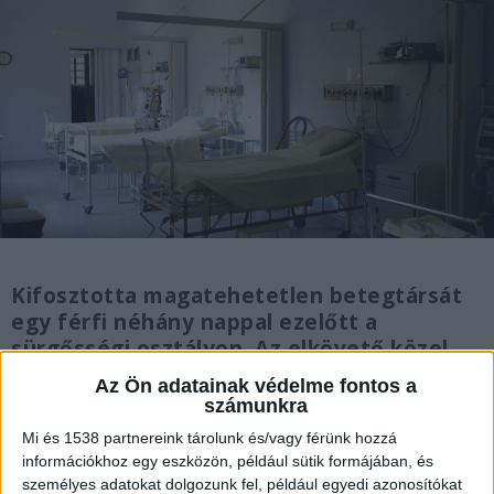
Kifosztotta magatehetetlen betegtársát
egy férfi néhány nappal ezelőtt a
sürgősségi osztályon. Az elkövető közel
félmillió forintot zsákmányolt az ágyhoz
Az Ön adatainak védelme fontos a
kötött áldozatától. A Kecskeméti Járási
számunkra
Ügyészség gyorsított eljárásban állította
Mi és 1538 partnereink tárolunk és/vagy férünk hozzá
bíróság elé a kifosztás bűntettével vádolt
információkhoz egy eszközön, például sütik formájában, és
férfit.
személyes adatokat dolgozunk fel, például egyedi azonosítókat