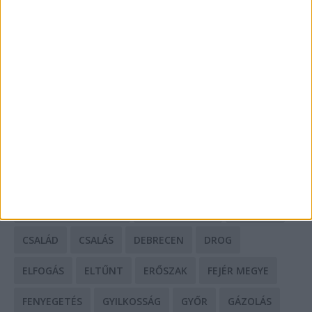
Mit tudnak a keleti e-bike-ok?
HIRDETÉS
CÍMKÉK
BALESET
BORSOD MEGYE
BUDAPEST
BÁCS-KISKUN MEGYE
BÁNTALMAZÁS
BÖRTÖN
CSALÁD
CSALÁS
DEBRECEN
DROG
ELFOGÁS
ELTŰNT
ERŐSZAK
FEJÉR MEGYE
FENYEGETÉS
GYILKOSSÁG
GYŐR
GÁZOLÁS