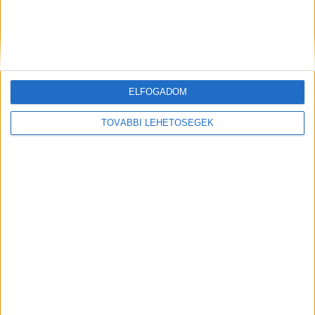
ELFOGADOM
TOVÁBBI LEHETŐSÉGEK
Előző
Következő
Brutális támadás a vonaton:
Befogadta munkatársát és
Leköpte és megrugdosta a
családját saját otthonába, az
kalauzt egy potyautas a
együttélésnek majdnem
szolnoki vonalon
tragédia lett a vége
FRISS CIKKEK
Hazaküldték a győri sürgősségi ügyeletről a
magas lázzal küzdő 3 éves gyermeket, pár óra
múlva a fürdőkádban halt meg