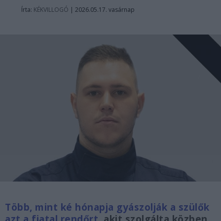
Írta:
KÉKVILLOGÓ
|
2026.05.17. vasárnap
Több, mint ké hónapja gyászolják a szülők
azt a fiatal rendőrt,
akit szolgálta közben