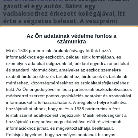
gázolt el egy autós. Bálint egy
vadbalesethez érkezett kollégájával, itt
érte a végzetes baleset. A veszprémi
rendőr másnap a kórházban elhunyt.
Édesapja szívszorító szavakkal mesélt fia
Az Ön adatainak védelme fontos a
számunkra
utolsó óráiról. A gázoló azóta is vezet, a
hatóságok ugyanis nem vonták be a
Mi és 1538 partnereink tárolunk és/vagy férünk hozzá
jogosítványát.
információkhoz egy eszközön, például sütik formájában, és
személyes adatokat dolgozunk fel, például egyedi azonosítókat
és standard információkat, amelyeket az eszköz személyre
szabott hirdetésekhez és tartalomhoz, hirdetések és tartalmak
méréséhez, közönségmérésekhez és szolgáltatásfejlesztéshez
küld.
Az Ön engedélyével mi és a partnereink eszközleolvasásos
Baleset helyszínére érkeztek a rendőrök
módszerrel szerzett pontos geolokációs adatokat és azonosítási
információkat is felhasználhatunk. A megfelelő helyre kattintva
Március 19-én Veszprém határában, a 8-as
hozzájárulhat ahhoz, hogy mi és a 1538 partnereink a fent
főúton történt a tragikus baleset. Zalavári Bálint
leírtak szerint adatkezelést végezzünk. Másik lehetőségként a
hozzájárulás megadása vagy elutasítása előtt részletesebb
és kollégája éppen intézkedtek az úttest szélén,
információkhoz juthat, és megváltoztathatja beállításait.
amikor egy arra haladó autó – eddig tisztázatlan
Felhívjuk figyelmét, hogy személyes adatainak bizonyos