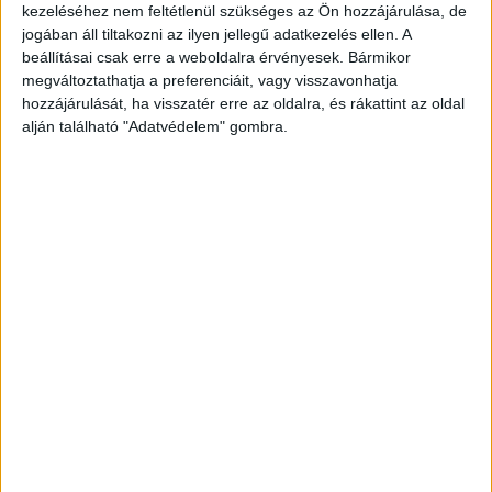
körülmények között – nagy sebességgel
kezeléséhez nem feltétlenül szükséges az Ön hozzájárulása, de
jogában áll tiltakozni az ilyen jellegű adatkezelés ellen. A
elgázolta őket. A két fiatal rendőr közül Bálint
beállításai csak erre a weboldalra érvényesek. Bármikor
szenvedett súlyosabb sérüléseket. A mentők
megváltoztathatja a preferenciáit, vagy visszavonhatja
hozzájárulását, ha visszatér erre az oldalra, és rákattint az oldal
életveszélyes állapotban szállították kórházba,
alján található "Adatvédelem" gombra.
ahol másnap meghalt.
A Kékvillogó legfrissebb
híreit ide kattintva éred el! A Facebookon már
341 ezernél is többen követnek minket.