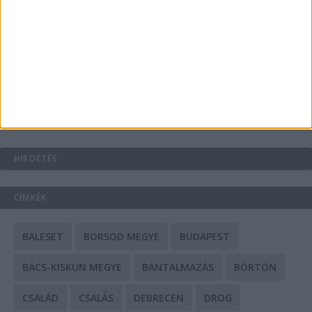
A csőbúvár szivattyúk: mit kell tudni róluk?
Mit tudnak a keleti e-bike-ok?
HIRDETÉS
CÍMKÉK
BALESET
BORSOD MEGYE
BUDAPEST
BÁCS-KISKUN MEGYE
BÁNTALMAZÁS
BÖRTÖN
CSALÁD
CSALÁS
DEBRECEN
DROG