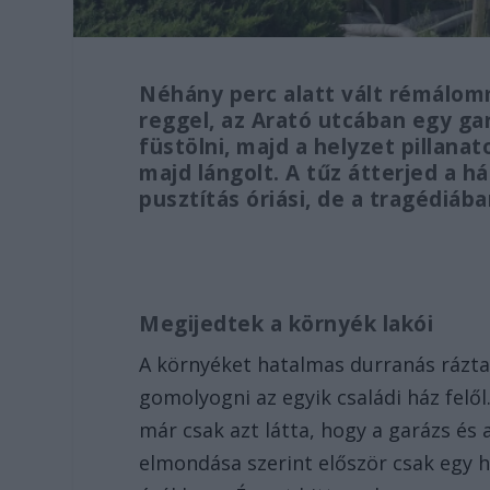
Néhány perc alatt vált rémálom
reggel, az Arató utcában egy ga
füstölni, majd a helyzet pillanat
majd lángolt. A tűz átterjed a há
pusztítás óriási, de a tragédiá
Megijedtek a környék lakói
A környéket hatalmas durranás rázta
gomolyogni az egyik családi ház felől
már csak azt látta, hogy a garázs és 
elmondása szerint először csak egy h