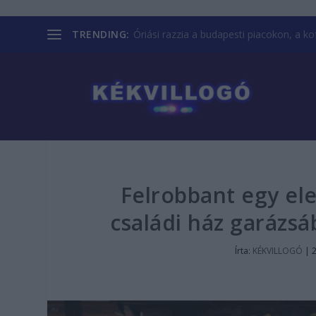
TRENDING:
Óriási razzia a budapesti piacokon, a kofá
Felrobbant egy el
családi ház garázsá
Írta:
KÉKVILLOGÓ
|