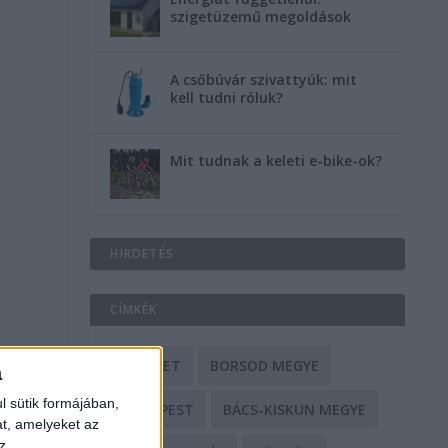
szigetüzemű megoldások
A csőbúvár szivattyúk: mit
kell tudni róluk?
Mit tudnak a keleti e-bike-ok?
HIRDETÉS
CÍMKÉK
BALESET
BORSOD MEGYE
a
l sütik formájában,
BUDAPEST
BÁCS-KISKUN MEGYE
at, amelyeket az
z,