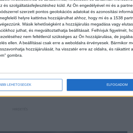
és szolgáltatásfejlesztéshez küld.
Az Ön engedélyével mi és a partne
dszerrel szerzett pontos geolokációs adatokat és azonosítási informác
megfelelő helyre kattintva hozzájárulhat ahhoz, hogy mi és a 1538 partne
 végezzünk. Másik lehetőségként a hozzájárulás megadása vagy elutasí
katasztrófavédelem 09:16-kor kapta az első
iókhoz juthat, és megváltoztathatja beállításait.
Felhívjuk figyelmét, 
 hivatásos tűzoltók a műveleti szolgálat irányítása
ezeléséhez nem feltétlenül szükséges az Ön hozzájárulása, de jogában 
zelés ellen. A beállításai csak erre a weboldalra érvényesek. Bármikor m
 garázs és a tető már teljes terjedelmében égett. A
isszavonhatja hozzájárulását, ha visszatér erre az oldalra, és rákattint a
öszönhetően a tűzoltóknak 09:45-re, összesen öt
lem" gombra.
niuk a lángokat. Az egységek jelenleg is az
 a keletkezett anyagi kár pedig a becslések szerint
 – írja a frissmedia.hu.
ÁBBI LEHETŐSÉGEK
ELFOGADOM