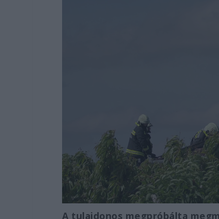
A tulajdonos megpróbálta megm