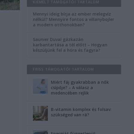
KIEMELT TÁMOGATÓI TARTALOM
Mennyi ideig bírja az ember melegvíz
nélkül? Mennyire fontos a villanybojler
a modern otthonokban?
Saunier Duval gázkazán
karbantartása a tél előtt – Hogyan
készüljünk fel a hóra és fagyra?
FRISS TÁMOGATÓI TARTALOM
Miért fáj gyakrabban a nők
csípője? – A válasz a
medencében rejlik
B-vitamin komplex és folsav:
szükséged van rá?
Energiát függetlenül: