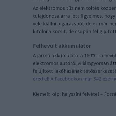
Az elektromos tűz nem töltés közben 
tulajdonosa arra lett figyelmes, hog
vele kiállni a garázsból, de ez már n
kitolni a kocsit, de csupán félig juto
Felhevült akkumulátor
A jármű akkumulátora 180°C-ra hevült
elektromos autóról villámgyorsan át
felújított lakóházának tetőszerkezeté
éred el! A Facebookon már 342 ezern
Kiemelt kép: helyszíni felvétel – Forr