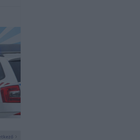
etkező