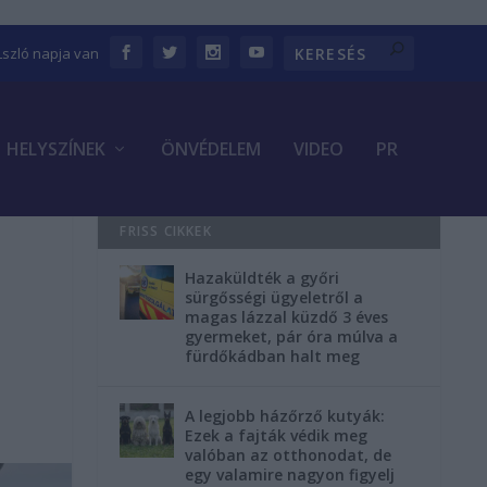
Lszló napja van
HELYSZÍNEK
ÖNVÉDELEM
VIDEO
PR
FRISS CIKKEK
Hazaküldték a győri
sürgősségi ügyeletről a
magas lázzal küzdő 3 éves
gyermeket, pár óra múlva a
fürdőkádban halt meg
A legjobb házőrző kutyák:
Ezek a fajták védik meg
valóban az otthonodat, de
egy valamire nagyon figyelj