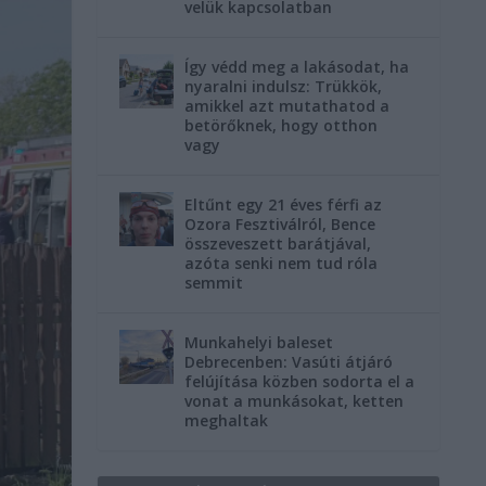
velük kapcsolatban
Így védd meg a lakásodat, ha
nyaralni indulsz: Trükkök,
amikkel azt mutathatod a
betörőknek, hogy otthon
vagy
Eltűnt egy 21 éves férfi az
Ozora Fesztiválról, Bence
összeveszett barátjával,
azóta senki nem tud róla
semmit
Munkahelyi baleset
Debrecenben: Vasúti átjáró
felújítása közben sodorta el a
vonat a munkásokat, ketten
meghaltak