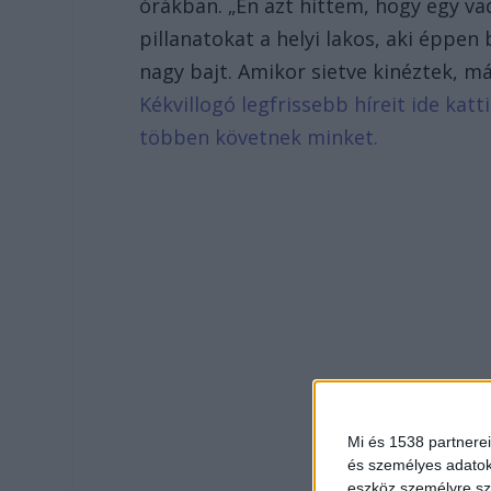
órákban. „Én azt hittem, hogy egy va
pillanatokat a helyi lakos, aki éppen
nagy bajt. Amikor sietve kinéztek, má
Kékvillogó legfrissebb híreit ide kat
többen követnek minket.
Mi és 1538 partnerei
és személyes adatoka
eszköz személyre sz