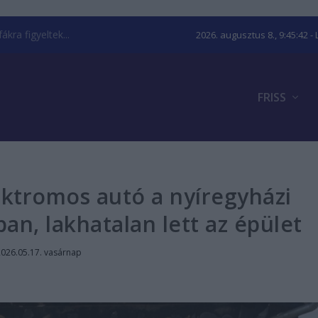
kra figyeltek...
2026. augusztus 8., 9:45:43
- 
FRISS
ektromos autó a nyíregyházi
ban, lakhatalan lett az épület
2026.05.17. vasárnap