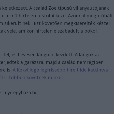
keletkezett. A család Zoe típusú villanyautójának
y a jármű hirtelen füstölni kezd. Azonnal megpróbált
em sikerült neki. Ezt követően megkísérelték kézzel
ttak vele, amikor hirtelen elszabadult a pokol.
 fel, és hevesen lángolni kezdett. A lángok az
terjedtek a garázsra, majd a család nemrégiben
re is.
A Kékvillogó legfrissebb híreit ide kattintva
él is többen követnek minket.
ás: nyiregyhaza.hu