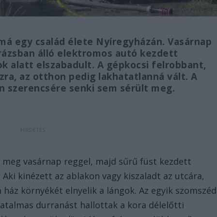
má egy család élete Nyíregyházán. Vasárnap
rázsban álló elektromos autó kezdett
ok alatt elszabadult. A gépkocsi felrobbant,
zra, az otthon pedig lakhatatlanná vált. A
ban szerencsére senki sem sérült meg.
 meg vasárnap reggel, majd sűrű füst kezdett
. Aki kinézett az ablakon vagy kiszaladt az utcára,
a ház környékét elnyelik a lángok. Az egyik szomszéd
atalmas durranást hallottak a kora délelőtti