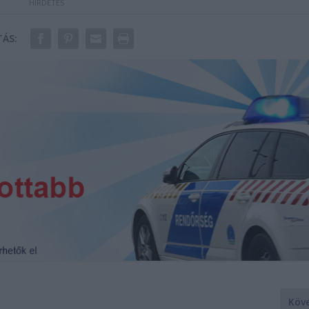
ÁS:
Köv