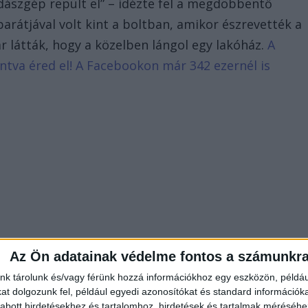
dászgép repült el” – idézte fel a megdöbbentő
 barátjával volt kint a boltban, amikor észrevették a
r látták, hogy a közelben lángol egy lakóház.
A
tintva éred el! A Facebookon már 342 ezernél is
Az Ön adatainak védelme fontos a számunkr
nk tárolunk és/vagy férünk hozzá információkhoz egy eszközön, példáu
t dolgozunk fel, például egyedi azonosítókat és standard információk
abott hirdetésekhez és tartalomhoz, hirdetések és tartalmak méréséhe