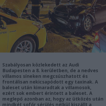
Szabályosan közlekedett az Audi
Budapesten a 8. kerületben, de a nedves
villamos síneken megcsúszhatott és
frontálisan nekicsapódott egy taxinak. A
baleset után kimaradtak a villamosok,
ezért sok embert érintett a baleset. A
meglepő azonban az, hogy az ütközés után
mindkét sofőr sérülés nélkül kiszállt a