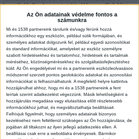
kocsiból. Ezek szerint kiválóan működött
az Audi és a Toyota biztonsági rendszere.
Az Ön adatainak védelme fontos a
számunkra
Mi és 1538 partnereink tárolunk és/vagy férünk hozzá
információkhoz egy eszközön, például sütik formájában, és
személyes adatokat dolgozunk fel, például egyedi azonosítókat
Megtörtént a baj
és standard információkat, amelyeket az eszköz személyre
szabott hirdetésekhez és tartalomhoz, hirdetések és tartalmak
Szerencsés kimenetelű baleset történt szombat
méréséhez, közönségmérésekhez és szolgáltatásfejlesztéshez
késődélután a 8. kerületi Fiumei úton, a
küld.
Az Ön engedélyével mi és a partnereink eszközleolvasásos
módszerrel szerzett pontos geolokációs adatokat és azonosítási
Salgótarjáni utcánál. Egy Audi A4 kombi két
információkat is felhasználhatunk. A megfelelő helyre kattintva
utassal haladt a Baross tér felől az Orczy tér
hozzájárulhat ahhoz, hogy mi és a 1538 partnereink a fent
leírtak szerint adatkezelést végezzünk. Másik lehetőségként a
irányába, aztán megtörtént a baj.
A Kékvillogó.hu
hozzájárulás megadása vagy elutasítása előtt részletesebb
legfrissebb híreit ide kattintva éred el!
információkhoz juthat, és megváltoztathatja beállításait.
Felhívjuk figyelmét, hogy személyes adatainak bizonyos
kezeléséhez nem feltétlenül szükséges az Ön hozzájárulása, de
jogában áll tiltakozni az ilyen jellegű adatkezelés ellen. A
beállításai csak erre a weboldalra érvényesek. Bármikor