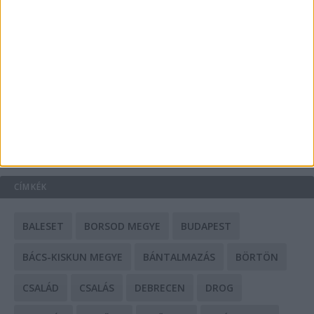
A csőbúvár szivattyúk: mit kell tudni róluk?
Mit tudnak a keleti e-bike-ok?
HIRDETÉS
CÍMKÉK
BALESET
BORSOD MEGYE
BUDAPEST
BÁCS-KISKUN MEGYE
BÁNTALMAZÁS
BÖRTÖN
CSALÁD
CSALÁS
DEBRECEN
DROG