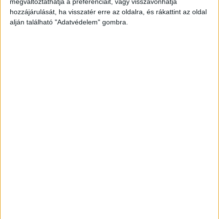
megváltoztathatja a preferenciáit, vagy visszavonhatja
hozzájárulását, ha visszatér erre az oldalra, és rákattint az oldal
alján található "Adatvédelem" gombra.
Megcsúszott az Audi
A Salgótarjáni utcánál elképzelhető, hogy az Audi
megcsúszott az úttesten keresztben húzódó
villamossíneken, mindenesetre átcsúszott a
menetirány szerinti bal oldalra, ahol a Kőbányai
út felől egy hibrid Toyota Prius taxi érkezett.