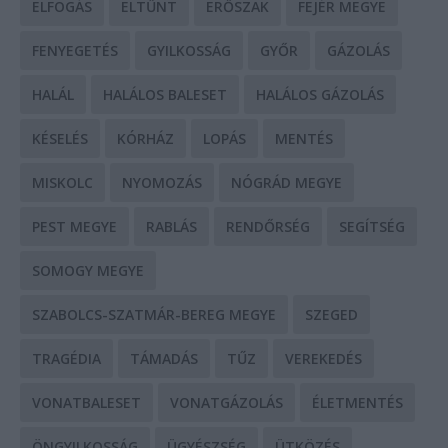
ELFOGÁS
ELTŰNT
ERŐSZAK
FEJÉR MEGYE
FENYEGETÉS
GYILKOSSÁG
GYŐR
GÁZOLÁS
HALÁL
HALÁLOS BALESET
HALÁLOS GÁZOLÁS
KÉSELÉS
KÓRHÁZ
LOPÁS
MENTÉS
MISKOLC
NYOMOZÁS
NÓGRÁD MEGYE
PEST MEGYE
RABLÁS
RENDŐRSÉG
SEGÍTSÉG
SOMOGY MEGYE
SZABOLCS-SZATMÁR-BEREG MEGYE
SZEGED
TRAGÉDIA
TÁMADÁS
TŰZ
VEREKEDÉS
VONATBALESET
VONATGÁZOLÁS
ÉLETMENTÉS
ÖNGYILKOSSÁG
ÜGYÉSZSÉG
ÜTKÖZÉS