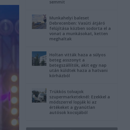
semmit
Munkahelyi baleset
Debrecenben: Vasúti átjáró
felújítása közben sodorta el a
vonat a munkásokat, ketten
meghaltak
Holtan vitták haza a súlyos
beteg asszonyt a
betegszállítók, akit egy nap
után küldtek haza a hatvani
kórházból
Trükkös tolvajok
szupermarketeknél: Ezekkel a
módszerrel lopják ki az
értékeket a gyanútlan
autósok kocsijából