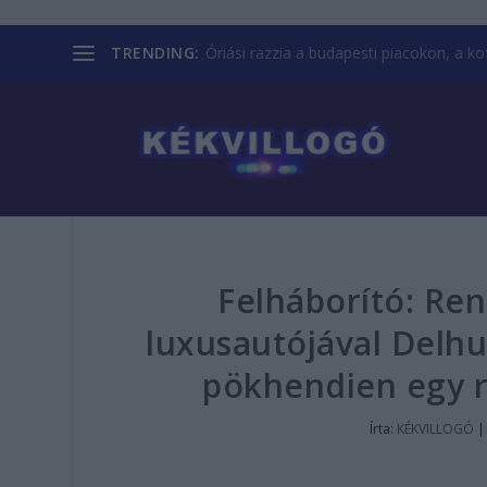
TRENDING:
Óriási razzia a budapesti piacokon, a kofá
Felháborító: Ren
luxusautójával Delhu
pökhendien egy r
Írta:
KÉKVILLOGÓ