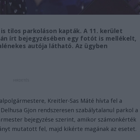
s tilos parkoláson kapták. A 11. kerület
án írt bejegyzésében egy fotót is mellékelt,
dalénekes autója látható. Az ügyben
lpolgármestere, Kreitler-Sas Máté hívta fel a
 Delhusa Gjon rendszeresen szabálytalanul parkol a
ármester bejegyzése szerint, amikor számonkérték
ányt mutatott fel, majd kikérte magának az esetet.