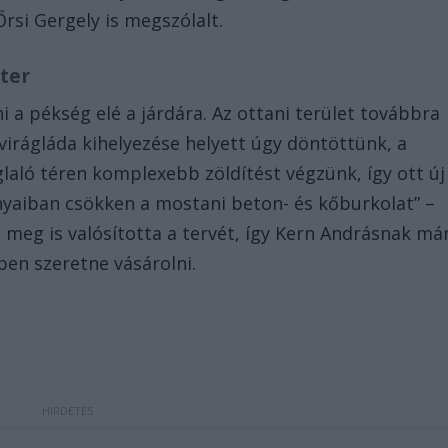
rsi Gergely is megszólalt.
ter
 a pékség elé a járdára. Az ottani terület továbbra
 virágláda kihelyezése helyett úgy döntöttünk, a
glaló téren komplexebb zöldítést végzünk, így ott új
ányaiban csökken a mostani beton- és kőburkolat” –
 meg is valósította a tervét, így Kern Andrásnak má
ben szeretne vásárolni.