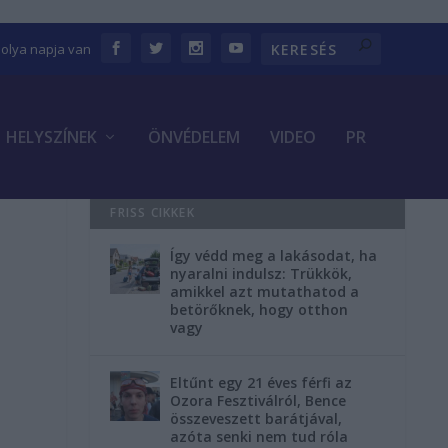
bolya napja van
HELYSZÍNEK
ÖNVÉDELEM
VIDEO
PR
FRISS CIKKEK
Így védd meg a lakásodat, ha
nyaralni indulsz: Trükkök,
amikkel azt mutathatod a
betörőknek, hogy otthon
vagy
Eltűnt egy 21 éves férfi az
Ozora Fesztiválról, Bence
összeveszett barátjával,
azóta senki nem tud róla