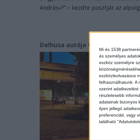
András«?” – kezdte posztját az alpol
Delhusa autója Újbudán
Mi és 1538 partnerei
és személyes adatoka
eszköz személyre sz
közönségmérésekhez 
eszközleolvasásos mó
felhasználhatunk. A 
szerint adatkezelést
részletesebb informác
adatainak bizonyos k
ilyen jellegű adatke
preferenciáit, vagy v
található "Adatvéde