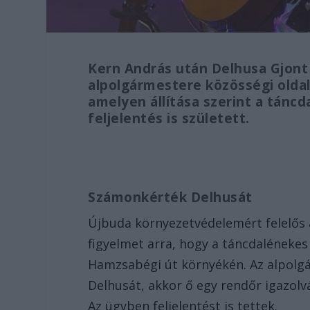
Kern András után Delhusa Gjont i
alpolgármestere közösségi oldal
amelyen állítása szerint a tánc
feljelentés is született.
Számonkérték Delhusát
Újbuda környezetvédelemért felelős a
figyelmet arra, hogy a táncdalénekes
Hamzsabégi út környékén. Az alpolg
Delhusát, akkor ő egy rendőr igazolv
Az ügyben feljelentést is tettek.