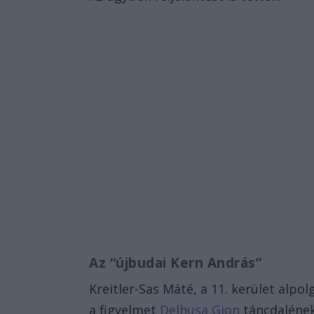
Az “újbudai Kern András”
Kreitler-Sas Máté, a 11. kerület alp
a figyelmet
Delhusa Gjon
táncdalének