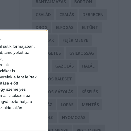
BÁNTALMAZÁS
BÖRTÖN
CSALÁD
CSALÁS
DEBRECEN
DROG
ELFOGÁS
ELTŰNT
a
ERŐSZAK
FEJÉR MEGYE
l sütik formájában,
at, amelyeket az
FENYEGETÉS
GYILKOSSÁG
z,
reink
GYŐR
GÁZOLÁS
HALÁL
iókat is
reink a fent leírtak
HALÁLOS BALESET
tása előtt
hogy személyes
HALÁLOS GÁZOLÁS
KÉSELÉS
áll tiltakozni az
egváltoztathatja a
KÓRHÁZ
LOPÁS
MENTÉS
z oldal alján
MISKOLC
NYOMOZÁS
NÓGRÁD MEGYE
PEST MEGYE