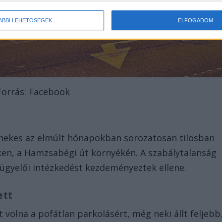
ÁBBI LEHETŐSÉGEK
ELFOGADOM
Forrás: Facebook
lénekes az elmúlt hónapokban sorozatosan tilosban
eken, a Hamzsabégi út környékén. A szabálytalanság
lügyelői intézkedést kezdeményeztek ellene.
ett
 volna a pofátlan parkolásért, még neki állt feljebb