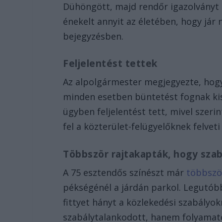
Dühöngött, majd rendőr igazolványt 
énekelt annyit az életében, hogy jár 
bejegyzésben.
Feljelentést tettek
Az alpolgármester megjegyezte, hogy
minden esetben büntetést fognak kisz
ügyben feljelentést tett, mivel szer
fel a közterület-felügyelőknek felve
Többször rajtakapták, hogy szab
A 75 esztendős színészt már
többszö
pékségénél a járdán parkol. Legutób
fittyet hányt a közlekedési szabályo
szabálytalankodott, hanem folyamato