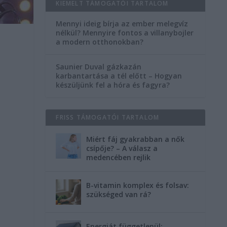
KIEMELT TÁMOGATÓI TARTALOM
Mennyi ideig bírja az ember melegvíz
nélkül? Mennyire fontos a villanybojler
a modern otthonokban?
Saunier Duval gázkazán
karbantartása a tél előtt – Hogyan
készüljünk fel a hóra és fagyra?
FRISS TÁMOGATÓI TARTALOM
Miért fáj gyakrabban a nők
csípője? – A válasz a
medencében rejlik
B-vitamin komplex és folsav:
szükséged van rá?
Energiát függetlenül: