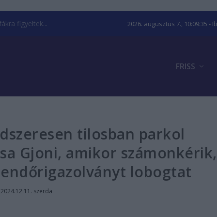
kra figyeltek...
2026. augusztus 7., 10:09:36
- I
FRISS
dszeresen tilosban parkol
sa Gjoni, amikor számonkérik,
endőrigazolványt lobogtat
|
2024.12.11. szerda