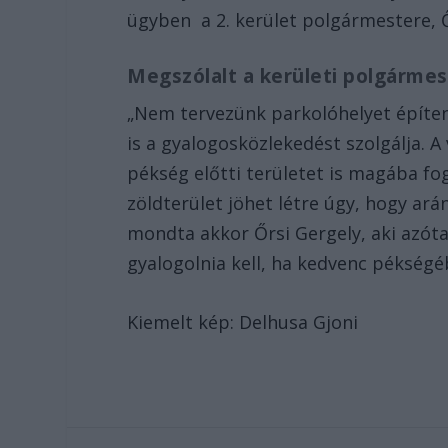
ügyben a 2. kerület polgármestere, Ő
Megszólalt a kerületi polgármes
„Nem tervezünk parkolóhelyet építeni
is a gyalogosközlekedést szolgálja. A
pékség előtti területet is magába fo
zöldterület jöhet létre úgy, hogy ar
mondta akkor Őrsi Gergely, aki azóta
gyalogolnia kell, ha kedvenc pékségé
Kiemelt kép: Delhusa Gjoni