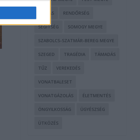
RABLÁS
RENDŐRSÉG
SEGÍTSÉG
SOMOGY MEGYE
SZABOLCS-SZATMÁR-BEREG MEGYE
SZEGED
TRAGÉDIA
TÁMADÁS
TŰZ
VEREKEDÉS
VONATBALESET
VONATGÁZOLÁS
ÉLETMENTÉS
ÖNGYILKOSSÁG
ÜGYÉSZSÉG
ÜTKÖZÉS
.