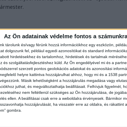
gármester.
Az Ön adatainak védelme fontos a számunkr
nk tárolunk és/vagy férünk hozzá információkhoz egy eszközön, példáu
t dolgozunk fel, például egyedi azonosítókat és standard információk
abott hirdetésekhez és tartalomhoz, hirdetések és tartalmak méréséhe
és szolgáltatásfejlesztéshez küld.
Az Ön engedélyével mi és a partne
dszerrel szerzett pontos geolokációs adatokat és azonosítási informác
megfelelő helyre kattintva hozzájárulhat ahhoz, hogy mi és a 1538 partne
 végezzünk. Másik lehetőségként a hozzájárulás megadása vagy elutasí
iókhoz juthat, és megváltoztathatja beállításait.
Felhívjuk figyelmét, 
ezeléséhez nem feltétlenül szükséges az Ön hozzájárulása, de jogában 
zelés ellen. A beállításai csak erre a weboldalra érvényesek. Bármikor m
isszavonhatja hozzájárulását, ha visszatér erre az oldalra, és rákattint a
lem" gombra.