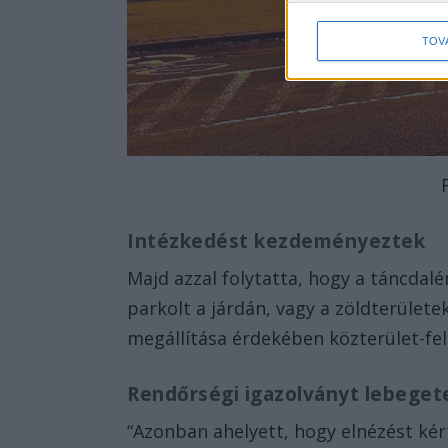
TOV
Intézkedést kezdeményeztek
Majd azzal folytatta, hogy a táncda
parkolt a járdán, vagy a zöldterület
megállítása érdekében közterület-fe
Rendőrségi igazolványt lebeget
“Azonban ahelyett, hogy elnézést kért