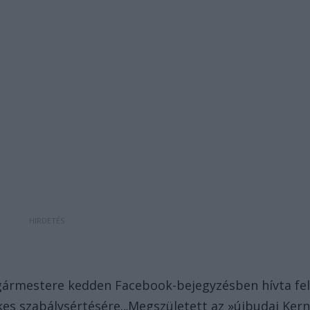
olgármestere kedden Facebook-bejegyzésben hívta fe
es szabálysértésére.„Megszületett az »újbudai Ker