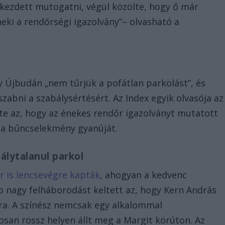
kezdett mutogatni, végül közölte, hogy ő már
neki a rendőrségi igazolvány”– olvasható a
 Újbudán „nem tűrjük a pofátlan parkolást”, és
abni a szabálysértésért. Az Index egyik olvasója az
inte az, hogy az énekes rendőr igazolványt mutatott
ti a bűncselekmény gyanúját.
álytalanul parkol
r is lencsevégre kapták
, ahogyan a kedvenc
b nagy felháborodást keltett az, hogy Kern András
kra. A színész nemcsak egy alkalommal
san rossz helyen állt meg a Margit körúton. Az