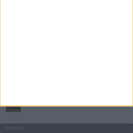
Miért fáj gyakrabban a nők csípője? – A válasz a
medencében rejlik
B-vitamin komplex és folsav: szükséged van rá?
Energiát függetlenül: szigetüzemű megoldások
A csőbúvár szivattyúk: mit kell tudni róluk?
Mit tudnak a keleti e-bike-ok?
HIRDETÉS