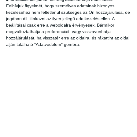
Felhívjuk figyelmét, hogy személyes adatainak bizonyos
kezeléséhez nem feltétlenül szükséges az Ön hozzájárulása, de
jogában áll tiltakozni az ilyen jellegű adatkezelés ellen. A
beállításai csak erre a weboldalra érvényesek. Bármikor
megváltoztathatja a preferenciáit, vagy visszavonhatja
hozzájárulását, ha visszatér erre az oldalra, és rákattint az oldal
alján található "Adatvédelem" gombra.
Alámossa a víz a pályát
A pályafelújítást Szentgál–Városlőd-Kislőd
szakaszon tervezik, az utasok közlekedését
azonban ez idő alatt is maradéktalanul, részben