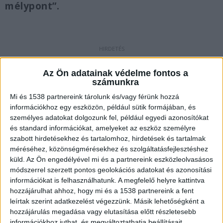
mélypont”.
Szünetel a forgalom
Az Ön adatainak védelme fontos a
Szerda hajnaltól szünetel a vonatforgalom
számunkra
Veszprém és Ajka között, mert egy szakaszon az
Mi és 1538 partnereink tárolunk és/vagy férünk hozzá
információkhoz egy eszközön, például sütik formájában, és
eső alámossa a vasúti pályát – közölte a MÁV
személyes adatokat dolgozunk fel, például egyedi azonosítókat
kedden az MTI-vel. A pályafelújítás várhatóan a
és standard információkat, amelyeket az eszköz személyre
szabott hirdetésekhez és tartalomhoz, hirdetések és tartalmak
jövő év elején kezdődik és fél évig tart majd, ez
méréséhez, közönségmérésekhez és szolgáltatásfejlesztéshez
idő alatt pótlóbuszok szállítják az utasokat.
A
küld.
Az Ön engedélyével mi és a partnereink eszközleolvasásos
Kékvillogó legfrissebb híreit ide kattintva éred el!
módszerrel szerzett pontos geolokációs adatokat és azonosítási
információkat is felhasználhatunk. A megfelelő helyre kattintva
A Facebookon már 341 ezernél is többen
hozzájárulhat ahhoz, hogy mi és a 1538 partnereink a fent
követnek minket.
leírtak szerint adatkezelést végezzünk. Másik lehetőségként a
hozzájárulás megadása vagy elutasítása előtt részletesebb
információkhoz juthat, és megváltoztathatja beállításait.