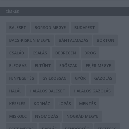
CÍMKÉK
BALESET
BORSOD MEGYE
BUDAPEST
BÁCS-KISKUN MEGYE
BÁNTALMAZÁS
BÖRTÖN
CSALÁD
CSALÁS
DEBRECEN
DROG
ELFOGÁS
ELTŰNT
ERŐSZAK
FEJÉR MEGYE
FENYEGETÉS
GYILKOSSÁG
GYŐR
GÁZOLÁS
HALÁL
HALÁLOS BALESET
HALÁLOS GÁZOLÁS
KÉSELÉS
KÓRHÁZ
LOPÁS
MENTÉS
MISKOLC
NYOMOZÁS
NÓGRÁD MEGYE
PEST MEGYE
RABLÁS
RENDŐRSÉG
SEGÍTSÉG