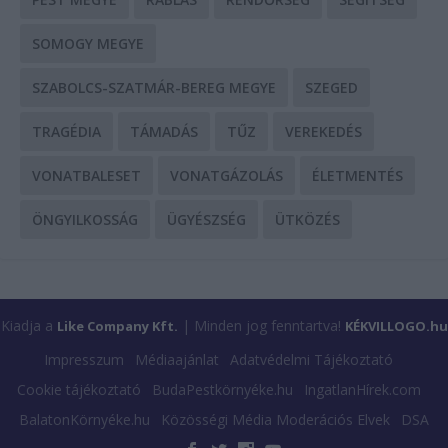
SOMOGY MEGYE
SZABOLCS-SZATMÁR-BEREG MEGYE
SZEGED
TRAGÉDIA
TÁMADÁS
TŰZ
VEREKEDÉS
VONATBALESET
VONATGÁZOLÁS
ÉLETMENTÉS
ÖNGYILKOSSÁG
ÜGYÉSZSÉG
ÜTKÖZÉS
Kiadja a
| Minden jog fenntartva!
Like Company Kft.
KÉKVILLOGO.hu
Impresszum
Médiaajánlat
Adatvédelmi Tájékoztató
Cookie tájékoztató
BudaPestkörnyéke.hu
IngatlanHírek.com
BalatonKörnyéke.hu
Közösségi Média Moderációs Elvek
DSA