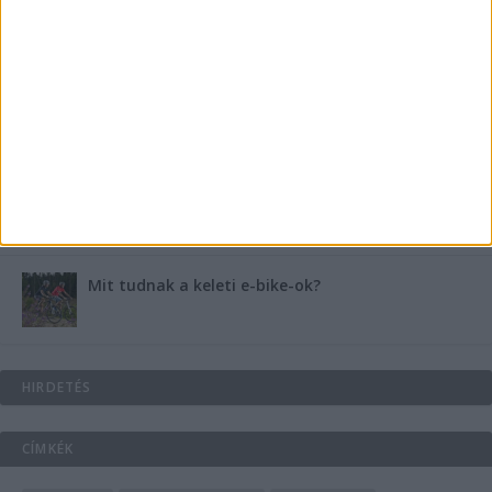
B-vitamin komplex és folsav: szükséged van rá?
Energiát függetlenül: szigetüzemű megoldások
A csőbúvár szivattyúk: mit kell tudni róluk?
Mit tudnak a keleti e-bike-ok?
HIRDETÉS
CÍMKÉK