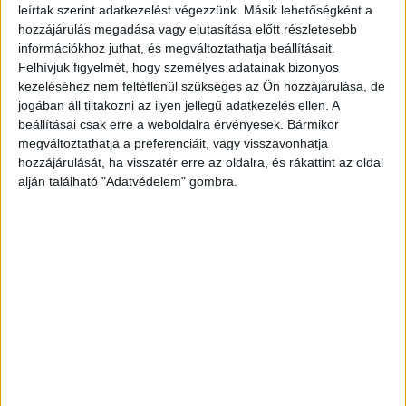
leírtak szerint adatkezelést végezzünk. Másik lehetőségként a
hozzájárulás megadása vagy elutasítása előtt részletesebb
információkhoz juthat, és megváltoztathatja beállításait.
Felhívjuk figyelmét, hogy személyes adatainak bizonyos
kezeléséhez nem feltétlenül szükséges az Ön hozzájárulása, de
jogában áll tiltakozni az ilyen jellegű adatkezelés ellen. A
beállításai csak erre a weboldalra érvényesek. Bármikor
megváltoztathatja a preferenciáit, vagy visszavonhatja
hozzájárulását, ha visszatér erre az oldalra, és rákattint az oldal
alján található "Adatvédelem" gombra.
Az utolsó gól
Új csapatában 13 bajnoki egyszer volt
eredményes, éppen a pénteki, SPG elleni 6-0-s