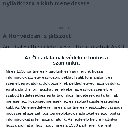
nyilatkozta a klub menedzsere.
A Honvédban is játszott
Autóbalesetben életét vesztette az osztrák ASKÖ
Donau Linz magyar játékosa, a 26 éves védő,
Az Ön adatainak védelme fontos a
számunkra
Varga Márkó. A labdarúgó fiatalon megfordult a
Puskás Akadémia, a Fehérvár és a Honvéd
Mi és 1538 partnereink tárolunk és/vagy férünk hozzá
információkhoz egy eszközön, például sütik formájában, és
korosztályos csapataiban is, csaknem öt éve
személyes adatokat dolgozunk fel, például egyedi azonosítókat
szerepelt alacsonyabb osztályú osztrák
és standard információkat, amelyeket az eszköz személyre
szabott hirdetésekhez és tartalomhoz, hirdetések és tartalmak
csapatokban. Legutóbb nyáron igazolt új klubba,
méréséhez, közönségmérésekhez és szolgáltatásfejlesztéshez
és az ötödosztályú SKÖ Donau Linz gárdáját
küld.
Az Ön engedélyével mi és a partnereink eszközleolvasásos
módszerrel szerzett pontos geolokációs adatokat és azonosítási
választotta.
A Kékvillogó.hu legfrissebb híreit ide
információkat is felhasználhatunk. A megfelelő helyre kattintva
kattintva éred el!
hozzájárulhat ahhoz, hogy mi és a 1538 partnereink a fent