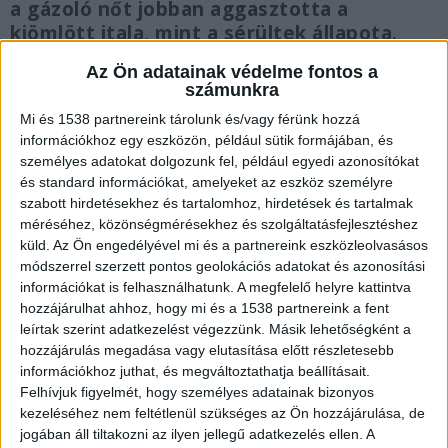
a gázoló nőt jobban aggasztotta a
kiömlött itala, mint a sérültek állapota.
Ezzel szinte egy időben Sárváron egy
Az Ön adatainak védelme fontos a
másik autó csapódott egy családi ház
számunkra
falának egy brutális frontális ütközés
Mi és 1538 partnereink tárolunk és/vagy férünk hozzá
következtében.
információkhoz egy eszközön, például sütik formájában, és
személyes adatokat dolgozunk fel, például egyedi azonosítókat
és standard információkat, amelyeket az eszköz személyre
szabott hirdetésekhez és tartalomhoz, hirdetések és tartalmak
méréséhez, közönségmérésekhez és szolgáltatásfejlesztéshez
Siófoki horror: 150 km/órával a STOP-
küld.
Az Ön engedélyével mi és a partnereink eszközleolvasásos
táblán át
módszerrel szerzett pontos geolokációs adatokat és azonosítási
információkat is felhasználhatunk. A megfelelő helyre kattintva
Brutális erejű becsapódást rögzítettek a
hozzájárulhat ahhoz, hogy mi és a 1538 partnereink a fent
leírtak szerint adatkezelést végezzünk. Másik lehetőségként a
térfigyelő kamerák szombat hajnalban Siófok
hozzájárulás megadása vagy elutasítása előtt részletesebb
belterületén. A Tények információi szerint egy nő
információkhoz juthat, és megváltoztathatja beállításait.
egy méregdrága Teslával közlekedett a városban,
Felhívjuk figyelmét, hogy személyes adatainak bizonyos
kezeléséhez nem feltétlenül szükséges az Ön hozzájárulása, de
a szemtanúk és a károsultak beszámolói alapján
jogában áll tiltakozni az ilyen jellegű adatkezelés ellen. A