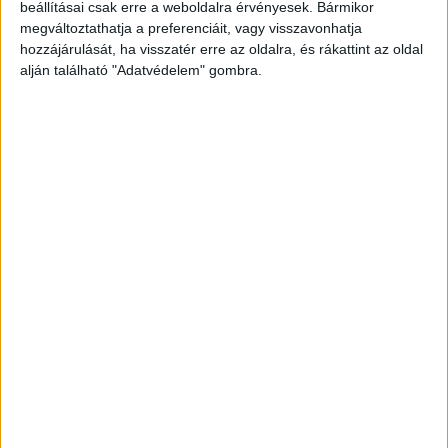
pedig a sebessége a megengedett többszörösét,
beállításai csak erre a weboldalra érvényesek. Bármikor
megváltoztathatja a preferenciáit, vagy visszavonhatja
a 150 kilométer per órát is elérhette. A
hozzájárulását, ha visszatér erre az oldalra, és rákattint az oldal
megalapozott gyanú szerint a sofőr ráadásul
alján található "Adatvédelem" gombra.
nem józanul ült a volán mögé. A száguldó
luxusautó egy kereszteződéshez érve teljes
mértékben figyelmen kívül hagyta az
elsőbbségadást kötelező STOP-táblát.
A
Kékvillogó legfrissebb híreit ide kattintva éred el!
A Facebookon már 342 ezernél is többen
követnek minket.