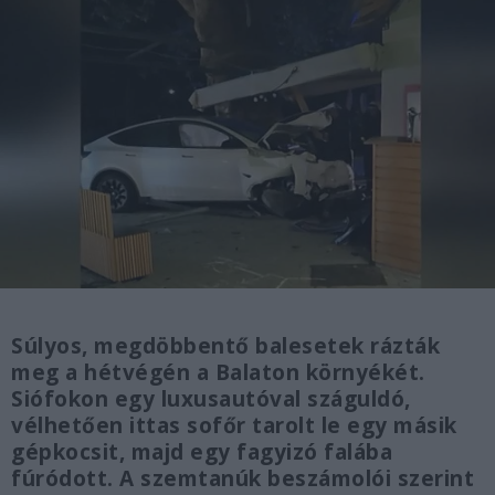
Súlyos, megdöbbentő balesetek rázták
meg a hétvégén a Balaton környékét.
Siófokon egy luxusautóval száguldó,
vélhetően ittas sofőr tarolt le egy másik
gépkocsit, majd egy fagyizó falába
fúródott. A szemtanúk beszámolói szerint