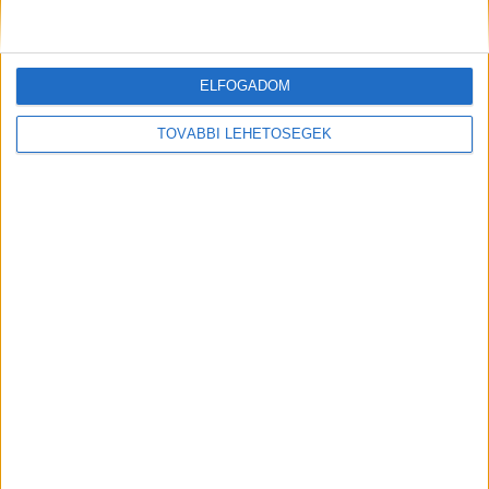
Kiemelt kép: életmentés a Petőfi hídon – Forrás:
police.hu
ELFOGADOM
TOVÁBBI LEHETŐSÉGEK
MEGOSZTÁS: