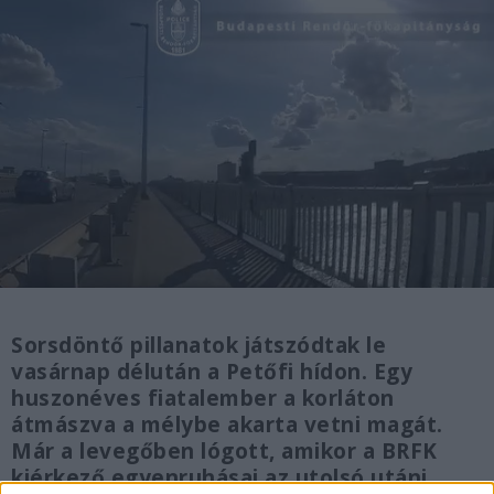
Sorsdöntő pillanatok játszódtak le
vasárnap délután a Petőfi hídon. Egy
huszonéves fiatalember a korláton
átmászva a mélybe akarta vetni magát.
Már a levegőben lógott, amikor a BRFK
kiérkező egyenruhásai az utolsó utáni