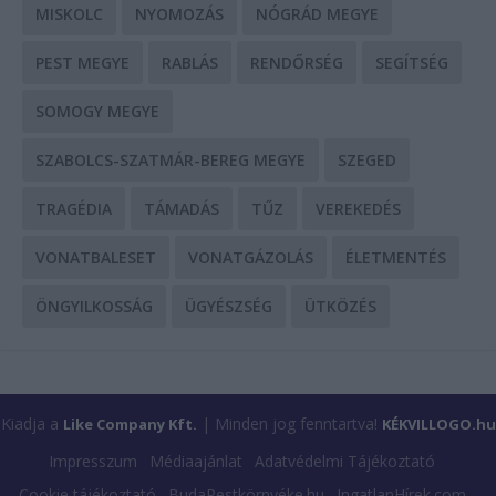
MISKOLC
NYOMOZÁS
NÓGRÁD MEGYE
PEST MEGYE
RABLÁS
RENDŐRSÉG
SEGÍTSÉG
SOMOGY MEGYE
SZABOLCS-SZATMÁR-BEREG MEGYE
SZEGED
TRAGÉDIA
TÁMADÁS
TŰZ
VEREKEDÉS
VONATBALESET
VONATGÁZOLÁS
ÉLETMENTÉS
ÖNGYILKOSSÁG
ÜGYÉSZSÉG
ÜTKÖZÉS
Kiadja a
| Minden jog fenntartva!
Like Company Kft.
KÉKVILLOGO.hu
Impresszum
Médiaajánlat
Adatvédelmi Tájékoztató
Cookie tájékoztató
BudaPestkörnyéke.hu
IngatlanHírek.com