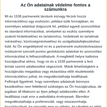
pillanatban utána kaptak, és hatalmas
Az Ön adatainak védelme fontos a
küzdelem árán visszahúzták a biztos
számunkra
halálból.
Mi és 1538 partnereink tárolunk és/vagy férünk hozzá
információkhoz egy eszközön, például sütik formájában, és
személyes adatokat dolgozunk fel, például egyedi azonosítókat
és standard információkat, amelyeket az eszköz személyre
szabott hirdetésekhez és tartalomhoz, hirdetések és tartalmak
Két oldalról közelítettek a rendőrök
méréséhez, közönségmérésekhez és szolgáltatásfejlesztéshez
küld.
Az Ön engedélyével mi és a partnereink eszközleolvasásos
A Budapesti Rendőr-főkapitányság tájékoztatása
módszerrel szerzett pontos geolokációs adatokat és azonosítási
szerint vasárnap délután öt órakor futott be a
információkat is felhasználhatunk. A megfelelő helyre kattintva
hozzájárulhat ahhoz, hogy mi és a 1538 partnereink a fent
segélyhívás, miszerint egy elkeseredett
leírtak szerint adatkezelést végezzünk. Másik lehetőségként a
fiatalember áll a Petőfi híd szélén, és az életére
hozzájárulás megadása vagy elutasítása előtt részletesebb
információkhoz juthat, és megváltoztathatja beállításait.
akar törni. A helyzet kritikus volt, minden
Felhívjuk figyelmét, hogy személyes adatainak bizonyos
másodperc számított. Elsőként a BRFK
kezeléséhez nem feltétlenül szükséges az Ön hozzájárulása, de
jogában áll tiltakozni az ilyen jellegű adatkezelés ellen. A
Közrendvédelmi Főosztályának két úgynevezett
beállításai csak erre a weboldalra érvényesek. Bármikor
seriffegysége ért a helyszínre. A rendőrök
megváltoztathatja a preferenciáit, vagy visszavonhatja
hozzájárulását, ha visszatér erre az oldalra, és rákattint az oldal