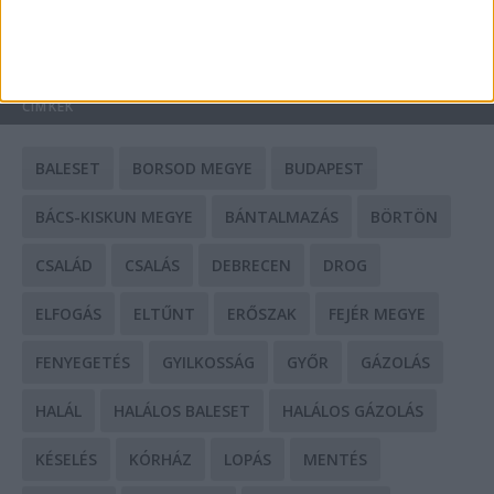
HIRDETÉS
CÍMKÉK
BALESET
BORSOD MEGYE
BUDAPEST
BÁCS-KISKUN MEGYE
BÁNTALMAZÁS
BÖRTÖN
CSALÁD
CSALÁS
DEBRECEN
DROG
ELFOGÁS
ELTŰNT
ERŐSZAK
FEJÉR MEGYE
FENYEGETÉS
GYILKOSSÁG
GYŐR
GÁZOLÁS
HALÁL
HALÁLOS BALESET
HALÁLOS GÁZOLÁS
KÉSELÉS
KÓRHÁZ
LOPÁS
MENTÉS