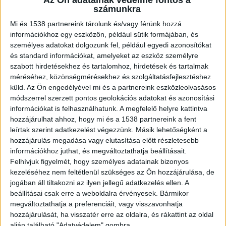
Az Ön adatainak védelme fontos a
számunkra
Mi és 1538 partnereink tárolunk és/vagy férünk hozzá
Megszólalt a miniszter
információkhoz egy eszközön, például sütik formájában, és
személyes adatokat dolgozunk fel, például egyedi azonosítókat
A tankerület azonnal intézkedett, és
és standard információkat, amelyeket az eszköz személyre
folyamatosan kapcsolatban van a kollégium
szabott hirdetésekhez és tartalomhoz, hirdetések és tartalmak
méréséhez, közönségmérésekhez és szolgáltatásfejlesztéshez
vezetőivel. A diákok azonnali pszichológusi
küld.
Az Ön engedélyével mi és a partnereink eszközleolvasásos
támogatást kapnak. “A tragikus eset valamennyi
módszerrel szerzett pontos geolokációs adatokat és azonosítási
információkat is felhasználhatunk. A megfelelő helyre kattintva
érintettjével mélyen együttérzek. Az érintett
hozzájárulhat ahhoz, hogy mi és a 1538 partnereink a fent
diáknak mielőbbi gyógyulást, családjának,
leírtak szerint adatkezelést végezzünk. Másik lehetőségként a
diáktársainak és a kollégium közösségének pedig
hozzájárulás megadása vagy elutasítása előtt részletesebb
információkhoz juthat, és megváltoztathatja beállításait.
sok erőt kívánok” – írta közleményében Lannert
Felhívjuk figyelmét, hogy személyes adatainak bizonyos
Judit, oktatási és gyermekügyi miniszter.
A
kezeléséhez nem feltétlenül szükséges az Ön hozzájárulása, de
jogában áll tiltakozni az ilyen jellegű adatkezelés ellen. A
Kékvillogó legfrissebb híreit ide kattintva éred el!
beállításai csak erre a weboldalra érvényesek. Bármikor
A Facebookon már 342 ezernél is többen
megváltoztathatja a preferenciáit, vagy visszavonhatja
hozzájárulását, ha visszatér erre az oldalra, és rákattint az oldal
követnek minket.
alján található "Adatvédelem" gombra.