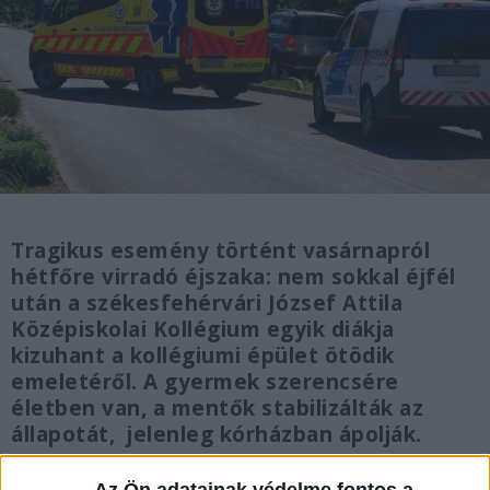
Tragikus esemény történt vasárnapról
hétfőre virradó éjszaka: nem sokkal éjfél
után a székesfehérvári József Attila
Középiskolai Kollégium egyik diákja
kizuhant a kollégiumi épület ötödik
emeletéről. A gyermek szerencsére
életben van, a mentők stabilizálták az
állapotát, jelenleg kórházban ápolják.