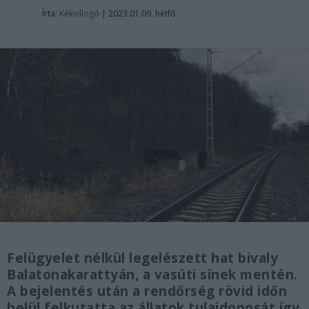
Írta:
Kékvillogó
|
2023.01.09. hétfő
Felügyelet nélkül legelészett hat bivaly
Balatonakarattyán, a vasúti sínek mentén.
A bejelentés után a rendőrség rövid időn
belül felkutatta az állatok tulajdonosát így