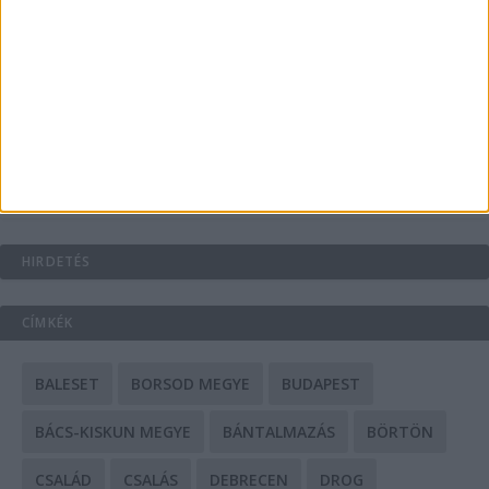
A csőbúvár szivattyúk: mit kell tudni róluk?
Mit tudnak a keleti e-bike-ok?
HIRDETÉS
CÍMKÉK
BALESET
BORSOD MEGYE
BUDAPEST
BÁCS-KISKUN MEGYE
BÁNTALMAZÁS
BÖRTÖN
CSALÁD
CSALÁS
DEBRECEN
DROG