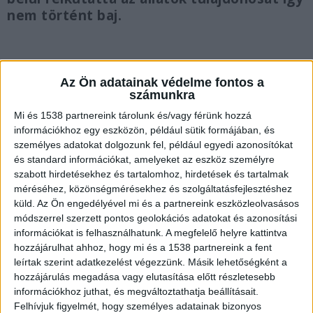
nem történt baj.
Az Ön adatainak védelme fontos a
Szabadon kószáltak a szarvasmarhák
számunkra
Mi és 1538 partnereink tárolunk és/vagy férünk hozzá
Szabadon kószáló szarvasmarhákról érkezett
információkhoz egy eszközön, például sütik formájában, és
bejelentés a rendőrségre január 8-án délelőtt. A
személyes adatokat dolgozunk fel, például egyedi azonosítókat
és standard információkat, amelyeket az eszköz személyre
telefonáló arról értesítette a rendőröket, hogy a
szabott hirdetésekhez és tartalomhoz, hirdetések és tartalmak
fekete bivalyok Balatonakarattyán a vasúti sínek
méréséhez, közönségmérésekhez és szolgáltatásfejlesztéshez
környékén felügyelet nélkül vannak.
küld.
Az Ön engedélyével mi és a partnereink eszközleolvasásos
módszerrel szerzett pontos geolokációs adatokat és azonosítási
információkat is felhasználhatunk. A megfelelő helyre kattintva
hozzájárulhat ahhoz, hogy mi és a 1538 partnereink a fent
leírtak szerint adatkezelést végezzünk. Másik lehetőségként a
hozzájárulás megadása vagy elutasítása előtt részletesebb
információkhoz juthat, és megváltoztathatja beállításait.
Felhívjuk figyelmét, hogy személyes adatainak bizonyos