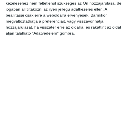
kezeléséhez nem feltétlenül szükséges az Ön hozzájárulása, de
jogában áll tiltakozni az ilyen jellegű adatkezelés ellen. A
beállításai csak erre a weboldalra érvényesek. Bármikor
megváltoztathatja a preferenciáit, vagy visszavonhatja
hozzájárulását, ha visszatér erre az oldalra, és rákattint az oldal
alján található "Adatvédelem" gombra.
Hat bivaly legelészett
A vasút melletti meredek partoldalon hat bivaly
legelészett, amelyek tulajdonosát a rendőrök
rövid időn belül felkutatták és értesítették.
Visszahajtották őket a karámba