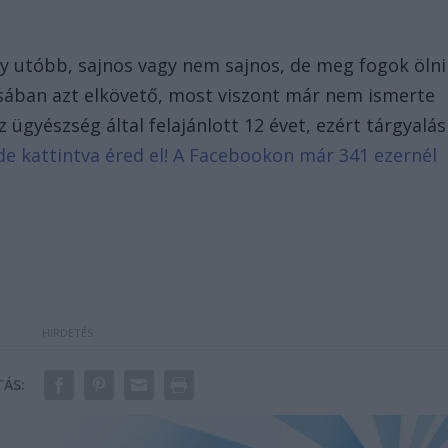
y utóbb, sajnos vagy nem sajnos, de meg fogok ölni
sában azt elkövető, most viszont már nem ismerte
 ügyészség által felajánlott 12 évet, ezért tárgyalá
 ide kattintva éred el! A Facebookon már 341 ezernél
ÁS: