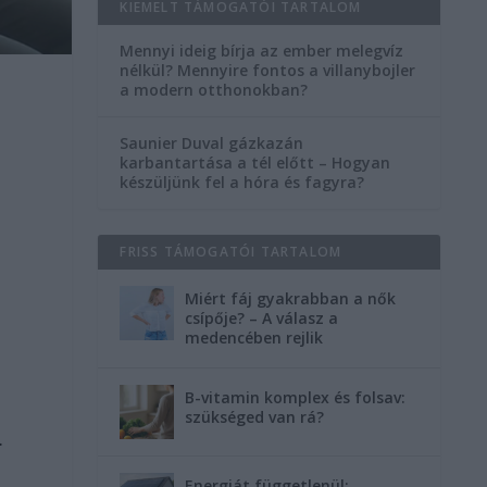
KIEMELT TÁMOGATÓI TARTALOM
Mennyi ideig bírja az ember melegvíz
nélkül? Mennyire fontos a villanybojler
a modern otthonokban?
Saunier Duval gázkazán
karbantartása a tél előtt – Hogyan
készüljünk fel a hóra és fagyra?
FRISS TÁMOGATÓI TARTALOM
Miért fáj gyakrabban a nők
csípője? – A válasz a
medencében rejlik
B-vitamin komplex és folsav:
szükséged van rá?
.
Energiát függetlenül: