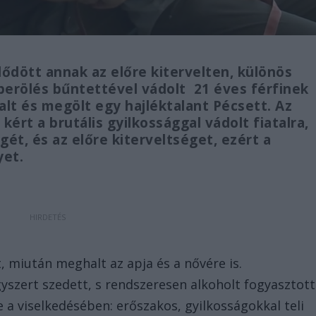
dött annak az előre kitervelten, különös
erölés bűntettével vádolt 21 éves férfinek
alt és megölt egy hajléktalant Pécsett. Az
rt a brutális gyilkossággal vádolt fiatalra,
ét, és az előre kiterveltséget, ezért a
yet.
tt, miután meghalt az apja és a nővére is.
gyszert szedett, s rendszeresen alkoholt fogyasztott
be a viselkedésében: erőszakos, gyilkosságokkal teli