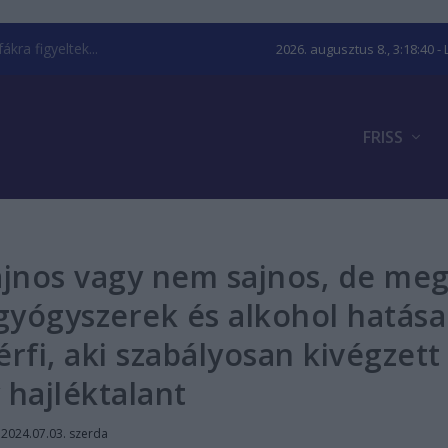
kra figyeltek...
2026. augusztus 8., 3:18:41
- 
FRISS
ajnos vagy nem sajnos, de me
 gyógyszerek és alkohol hatása
férfi, aki szabályosan kivégzett
 hajléktalant
|
2024.07.03. szerda