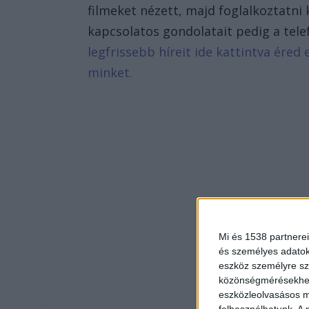
filmeket nézett, majd foglalkoztatni
kapcsolatos gondolatait pedig a tele
legfrissebb híreit ide kattintva ére
minket.
Mi és 1538 partnerei
és személyes adatoka
eszköz személyre sz
közönségmérésekhez 
eszközleolvasásos mó