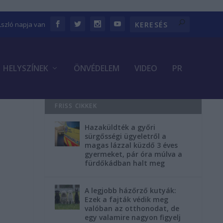
Lszló napja van
HELYSZÍNEK
ÖNVÉDELEM
VIDEO
PR
FRISS CIKKEK
Hazaküldték a győri
g
sürgősségi ügyeletről a
magas lázzal küzdő 3 éves
gyermeket, pár óra múlva a
fürdőkádban halt meg
A legjobb házőrző kutyák:
Ezek a fajták védik meg
valóban az otthonodat, de
egy valamire nagyon figyelj