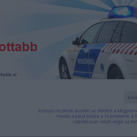
Köv
9
Szörnyű részletek: küzdött az életéért a kétgyer
miután a párja kilökte a 10.emeletről, a fé
szándékosan vetett véget az éle