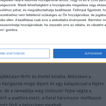
megfelelő helyre kattintva hozzájárulhat ahhoz, hogy mi és a 1538 partne
 végezzünk. Másik lehetőségként a hozzájárulás megadása vagy elutasí
iókhoz juthat, és megváltoztathatja beállításait.
Felhívjuk figyelmét, 
ezeléséhez nem feltétlenül szükséges az Ön hozzájárulása, de jogában 
gólyatáborba utazott. Másnap hajnalban a
zelés ellen. A beállításai csak erre a weboldalra érvényesek. Bármikor m
t, hogy vigye haza, mert gondok vannak a
isszavonhatja hozzájárulását, ha visszatér erre az oldalra, és rákattint a
lem" gombra.
 fiát a pécsi lakásába, aki hajnalban kiment az
dozatával.
ÁBBI LEHETŐSÉGEK
ELFOGADOM
éktalan férfit és étellel kínálta. Miközben a
a házigazda mögé lépett és egy kalapáccsal a fejére
ni, de a támadója még többször fejbe vágta a
érfi a padlóra esett, a fiatal háromszor mellkason
ott férfi a helyszínen meghalt.