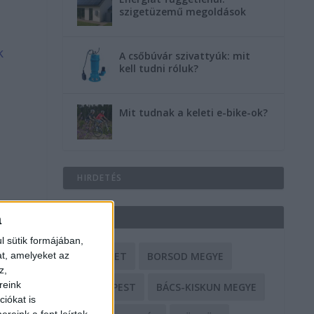
szigetüzemű megoldások
k
A csőbúvár szivattyúk: mit
kell tudni róluk?
Mit tudnak a keleti e-bike-ok?
HIRDETÉS
CÍMKÉK
a
l sütik formájában,
at, amelyeket az
BALESET
BORSOD MEGYE
z,
reink
BUDAPEST
BÁCS-KISKUN MEGYE
iókat is