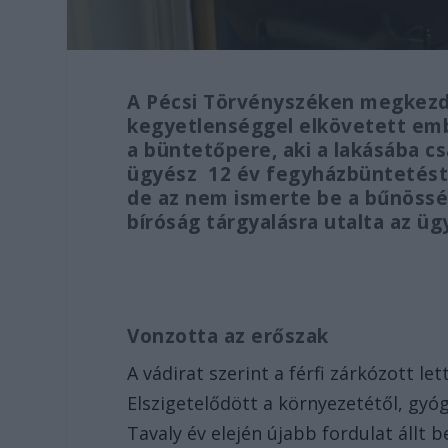
A Pécsi Törvényszéken megkezdő
kegyetlenséggel elkövetett emb
a büntetőpere, aki a lakásába cs
ügyész 12 év fegyházbüntetést ké
de az nem ismerte be a bűnösség
bíróság tárgyalásra utalta az üg
Vonzotta az erőszak
A vádirat szerint a férfi zárkózott le
Elszigetelődött a környezetétől, gyó
Tavaly év elején újabb fordulat állt 