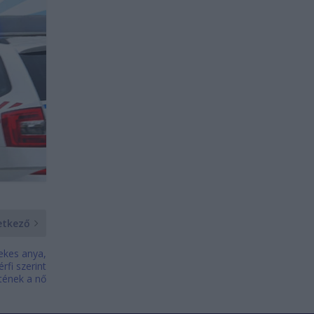
etkező
mekes anya,
rfi szerint
tének a nő