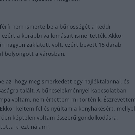
 férfi nem ismerte be a bűnösségét a keddi
, ezért a korábbi vallomásait ismertették. Akkor
án nagyon zaklatott volt, ezért bevett 15 darab
nul bolyongott a városban.
pe az, hogy megismerkedett egy hajléktalannal, és
saságra talált. A bűncselekménnyel kapcsolatban
ompa voltam, nem értettem mi történik. Észrevette
 Ekkor keltem fel és nyúltam a konyhakésért, mellye
rűen képtelen voltam ésszerű gondolkodásra.
otta ki ezt nálam”.