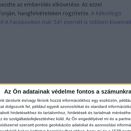
 kezdte az emberölés elkövetése. Az ezzel
fonján, hangfelvételeken rögzítette.
A Kékvillogó
d el! A Facebookon már 341 ezernél is többen követne
Az Ön adatainak védelme fontos a számunkr
nk tárolunk és/vagy férünk hozzá információkhoz egy eszközön, példáu
t dolgozunk fel, például egyedi azonosítókat és standard információk
abott hirdetésekhez és tartalomhoz, hirdetések és tartalmak méréséhe
és szolgáltatásfejlesztéshez küld.
Az Ön engedélyével mi és a partne
dszerrel szerzett pontos geolokációs adatokat és azonosítási informác