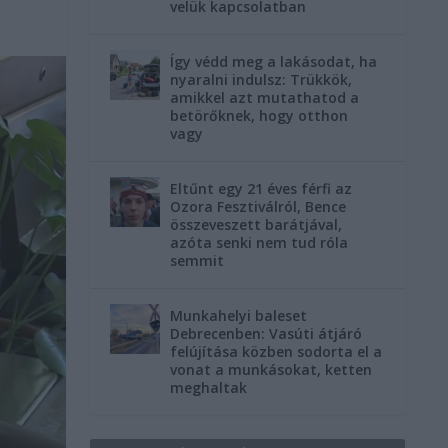
velük kapcsolatban
Így védd meg a lakásodat, ha
nyaralni indulsz: Trükkök,
amikkel azt mutathatod a
betörőknek, hogy otthon
vagy
Eltűnt egy 21 éves férfi az
Ozora Fesztiválról, Bence
összeveszett barátjával,
azóta senki nem tud róla
semmit
Munkahelyi baleset
Debrecenben: Vasúti átjáró
felújítása közben sodorta el a
vonat a munkásokat, ketten
meghaltak