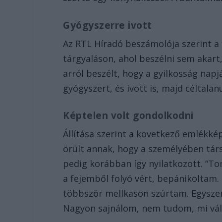
Gyógyszerre ivott
Az RTL Híradó beszámolója szerint a
tárgyaláson, ahol beszélni sem akart
arról beszélt, hogy a gyilkosság napj
gyógyszert, és ivott is, majd céltala
Képtelen volt gondolkodni
Állítása szerint a következő emlékké
örült annak, hogy a személyében tár
pedig korábban így nyilatkozott. “T
a fejemből folyó vért, bepánikoltam.
többször mellkason szúrtam. Egysze
Nagyon sajnálom, nem tudom, mi vált