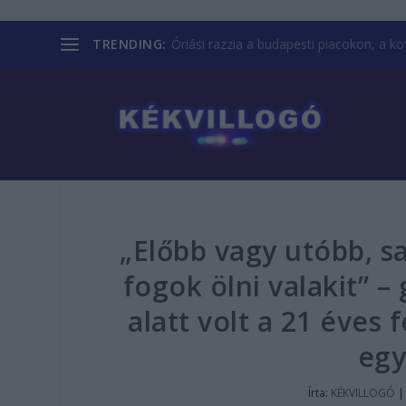
TRENDING:
Óriási razzia a budapesti piacokon, a kofá
„Előbb vagy utóbb, s
fogok ölni valakit” –
alatt volt a 21 éves 
egy
Írta:
KÉKVILLOGÓ