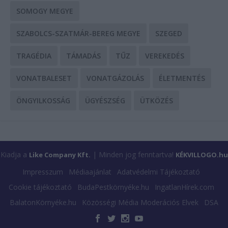
SOMOGY MEGYE
SZABOLCS-SZATMÁR-BEREG MEGYE
SZEGED
TRAGÉDIA
TÁMADÁS
TŰZ
VEREKEDÉS
VONATBALESET
VONATGÁZOLÁS
ÉLETMENTÉS
ÖNGYILKOSSÁG
ÜGYÉSZSÉG
ÜTKÖZÉS
Kiadja a
| Minden jog fenntartva!
Like Company Kft.
KÉKVILLOGO.hu
Impresszum
Médiaajánlat
Adatvédelmi Tájékoztató
Cookie tájékoztató
BudaPestkörnyéke.hu
IngatlanHírek.com
BalatonKörnyéke.hu
Közösségi Média Moderációs Elvek
DSA