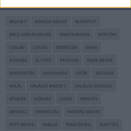
CÍMKÉK
BALESET
BORSOD MEGYE
BUDAPEST
BÁCS-KISKUN MEGYE
BÁNTALMAZÁS
BÖRTÖN
CSALÁD
CSALÁS
DEBRECEN
DROG
ELFOGÁS
ELTŰNT
ERŐSZAK
FEJÉR MEGYE
FENYEGETÉS
GYILKOSSÁG
GYŐR
GÁZOLÁS
HALÁL
HALÁLOS BALESET
HALÁLOS GÁZOLÁS
KÉSELÉS
KÓRHÁZ
LOPÁS
MENTÉS
MISKOLC
NYOMOZÁS
NÓGRÁD MEGYE
PEST MEGYE
RABLÁS
RENDŐRSÉG
SEGÍTSÉG