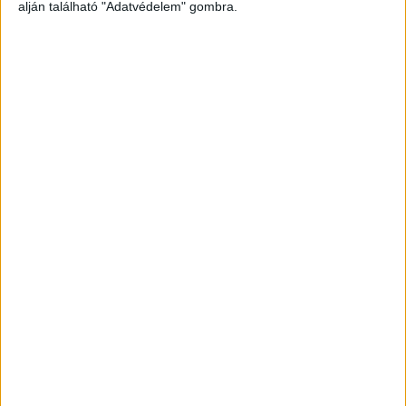
alján található "Adatvédelem" gombra.
családapára emlékeztek, aki izgatottan várta
kisfia óvodai ballagását, de azt már nem érhette
meg.
A Kékvillogó legfrissebb híreit ide kattintva
éred el! A Facebookon már 342 ezernél is többen
követnek minket.