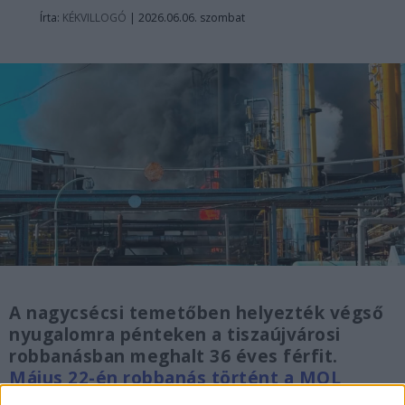
Írta:
KÉKVILLOGÓ
|
2026.06.06. szombat
A nagycsécsi temetőben helyezték végső
nyugalomra pénteken a tiszaújvárosi
robbanásban meghalt 36 éves férfit.
Május 22-én robbanás történt a MOL
tiszaújvárosi központjában.
A baleset