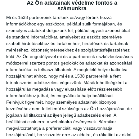
Az Ön adatainak védelme fontos a
következtében a helyszínen meghalt a 36
számunkra
éves családapa, 9-en pedig megsérültek. A
Mi és 1538 partnereink tárolunk és/vagy férünk hozzá
férfi a baleset előtt egy hónapja tartó
információkhoz egy eszközön, például sütik formájában, és
leállás miatt megfeszített tempóban, napi
személyes adatokat dolgozunk fel, például egyedi azonosítókat
12 órás műszakokban dolgozott, hat nap
és standard információkat, amelyeket az eszköz személyre
munka után egy pihenőnappal.
szabott hirdetésekhez és tartalomhoz, hirdetések és tartalmak
méréséhez, közönségmérésekhez és szolgáltatásfejlesztéshez
küld.
Az Ön engedélyével mi és a partnereink eszközleolvasásos
módszerrel szerzett pontos geolokációs adatokat és azonosítási
információkat is felhasználhatunk. A megfelelő helyre kattintva
hozzájárulhat ahhoz, hogy mi és a 1538 partnereink a fent
Nagycsécsén temették el
leírtak szerint adatkezelést végezzünk. Másik lehetőségként a
„Bátor legyen, aki a ravatal mellé áll!” – Gárdonyi
hozzájárulás megadása vagy elutasítása előtt részletesebb
információkhoz juthat, és megváltoztathatja beállításait.
Géza szavaival kezdődött pénteken a
Felhívjuk figyelmét, hogy személyes adatainak bizonyos
tiszaújvárosi robbanás 36 éves áldozatának
kezeléséhez nem feltétlenül szükséges az Ön hozzájárulása, de
jogában áll tiltakozni az ilyen jellegű adatkezelés ellen. A
búcsúztatása a nagycsécsi temetőben, ahol több
beállításai csak erre a weboldalra érvényesek. Bármikor
százan vettek részt a polgári szertartáson. A
megváltoztathatja a preferenciáit, vagy visszavonhatja
hozzájárulását, ha visszatér erre az oldalra, és rákattint az oldal
ravatalon álló fehér koporsó mellett egy olyan