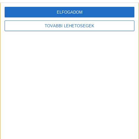
ELFOGADOM
TOVÁBBI LEHETŐSÉGEK
MEGOSZTÁS:
Előző
Következő