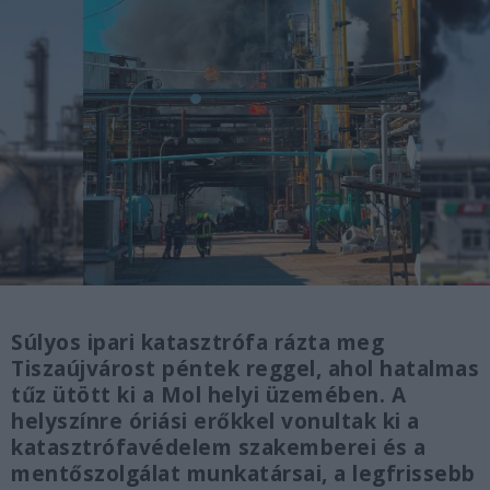
Súlyos ipari katasztrófa rázta meg
Tiszaújvárost péntek reggel, ahol hatalmas
tűz ütött ki a Mol helyi üzemében. A
helyszínre óriási erőkkel vonultak ki a
katasztrófavédelem szakemberei és a
mentőszolgálat munkatársai, a legfrissebb