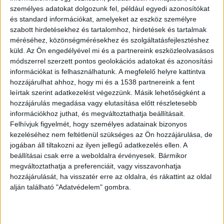
személyes adatokat dolgozunk fel, például egyedi azonosítókat
médiát.
A Kékvillogó legfrissebb híreit ide
és standard információkat, amelyeket az eszköz személyre
kattintva éred el! A Facebookon már 342 ezernél
szabott hirdetésekhez és tartalomhoz, hirdetések és tartalmak
méréséhez, közönségmérésekhez és szolgáltatásfejlesztéshez
is többen követnek minket.
küld.
Az Ön engedélyével mi és a partnereink eszközleolvasásos
módszerrel szerzett pontos geolokációs adatokat és azonosítási
információkat is felhasználhatunk. A megfelelő helyre kattintva
hozzájárulhat ahhoz, hogy mi és a 1538 partnereink a fent
leírtak szerint adatkezelést végezzünk. Másik lehetőségként a
hozzájárulás megadása vagy elutasítása előtt részletesebb
információkhoz juthat, és megváltoztathatja beállításait.
Felhívjuk figyelmét, hogy személyes adatainak bizonyos
kezeléséhez nem feltétlenül szükséges az Ön hozzájárulása, de
jogában áll tiltakozni az ilyen jellegű adatkezelés ellen. A
beállításai csak erre a weboldalra érvényesek. Bármikor
megváltoztathatja a preferenciáit, vagy visszavonhatja
hozzájárulását, ha visszatér erre az oldalra, és rákattint az oldal
alján található "Adatvédelem" gombra.