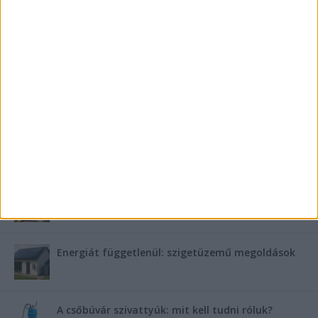
Mennyi ideig bírja az ember melegvíz nélkül? Mennyire
fontos a villanybojler a modern otthonokban?
Saunier Duval gázkazán karbantartása a tél előtt –
Hogyan készüljünk fel a hóra és fagyra?
FRISS TÁMOGATÓI TARTALOM
Miért fáj gyakrabban a nők csípője? – A válasz a
medencében rejlik
B-vitamin komplex és folsav: szükséged van rá?
Energiát függetlenül: szigetüzemű megoldások
A csőbúvár szivattyúk: mit kell tudni róluk?