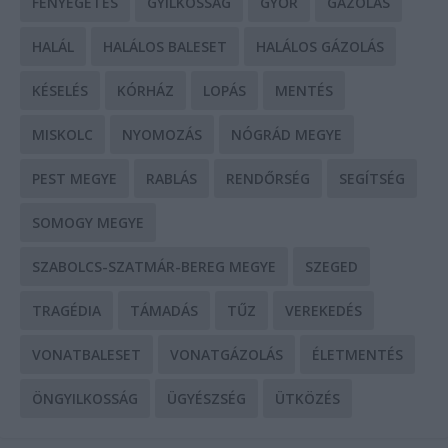
FENYEGETÉS
GYILKOSSÁG
GYŐR
GÁZOLÁS
HALÁL
HALÁLOS BALESET
HALÁLOS GÁZOLÁS
KÉSELÉS
KÓRHÁZ
LOPÁS
MENTÉS
MISKOLC
NYOMOZÁS
NÓGRÁD MEGYE
PEST MEGYE
RABLÁS
RENDŐRSÉG
SEGÍTSÉG
SOMOGY MEGYE
SZABOLCS-SZATMÁR-BEREG MEGYE
SZEGED
TRAGÉDIA
TÁMADÁS
TŰZ
VEREKEDÉS
VONATBALESET
VONATGÁZOLÁS
ÉLETMENTÉS
ÖNGYILKOSSÁG
ÜGYÉSZSÉG
ÜTKÖZÉS