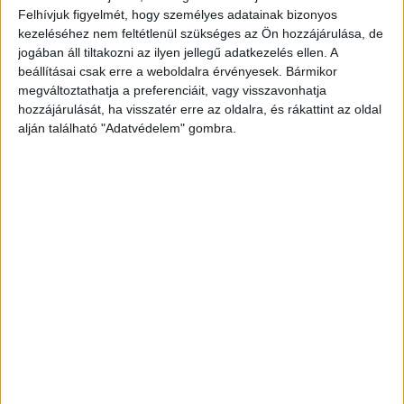
legfrissebb híreit ide kattintva éred el! A
Felhívjuk figyelmét, hogy személyes adatainak bizonyos
kezeléséhez nem feltétlenül szükséges az Ön hozzájárulása, de
Facebookon már 342 ezernél is többen követnek
jogában áll tiltakozni az ilyen jellegű adatkezelés ellen. A
minket.
beállításai csak erre a weboldalra érvényesek. Bármikor
megváltoztathatja a preferenciáit, vagy visszavonhatja
hozzájárulását, ha visszatér erre az oldalra, és rákattint az oldal
alján található "Adatvédelem" gombra.