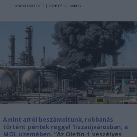
Írta:
KÉKVILLOGÓ
|
2026.05.22. péntek
Amint arról beszámoltunk, robbanás
történt péntek reggel Tiszaújvárosban, a
MOL üzemében.
“Az Olefin-1 veszélyes