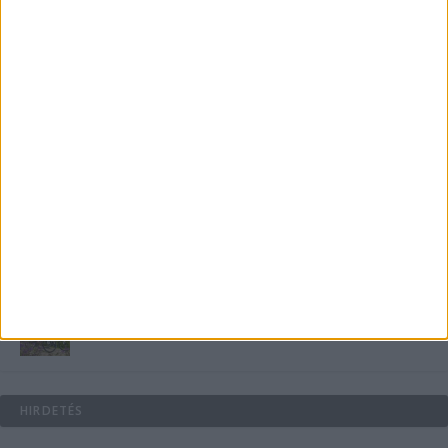
medencében rejlik
B-vitamin komplex és folsav: szükséged van rá?
Energiát függetlenül: szigetüzemű megoldások
A csőbúvár szivattyúk: mit kell tudni róluk?
Mit tudnak a keleti e-bike-ok?
HIRDETÉS