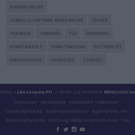
SOMOGY MEGYE
SZABOLCS-SZATMÁR-BEREG MEGYE
SZEGED
TRAGÉDIA
TÁMADÁS
TŰZ
VEREKEDÉS
VONATBALESET
VONATGÁZOLÁS
ÉLETMENTÉS
ÖNGYILKOSSÁG
ÜGYÉSZSÉG
ÜTKÖZÉS
Kiadja a
| Minden jog fenntartva!
Like Company Kft.
KÉKVILLOGO.hu
Impresszum
Médiaajánlat
Adatvédelmi Tájékoztató
Cookie tájékoztató
BudaPestkörnyéke.hu
IngatlanHírek.com
BalatonKörnyéke.hu
Közösségi Média Moderációs Elvek
DSA