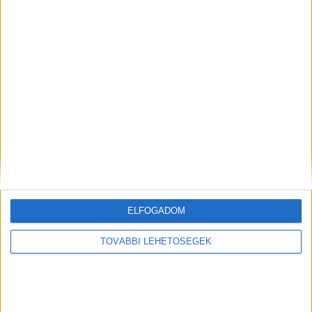
követnek minket.
Kiemelt kép: illusztráció
MEGOSZTÁS:
ELFOGADOM
TOVÁBBI LEHETŐSÉGEK