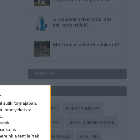
A csőbúvár szivattyúk: mit
kell tudni róluk?
Mit tudnak a keleti e-bike-ok?
HIRDETÉS
CÍMKÉK
a
l sütik formájában,
BALESET
BORSOD MEGYE
at, amelyeket az
z,
BUDAPEST
BÁCS-KISKUN MEGYE
reink
iókat is
BÁNTALMAZÁS
BÖRTÖN
reink a fent leírtak