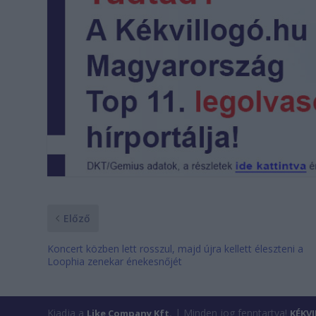
Előző
Koncert közben lett rosszul, majd újra kellett éleszteni a
Loophia zenekar énekesnőjét
Kiadja a
| Minden jog fenntartva!
Like Company Kft.
KÉKV