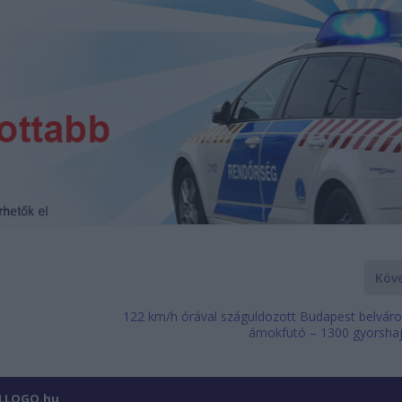
Köv
122 km/h órával száguldozott Budapest belvár
ámokfutó – 1300 gyorshaj
ILLOGO.hu