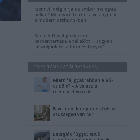
Mennyi ideig bírja az ember melegvíz
nélkül? Mennyire fontos a villanybojler
a modern otthonokban?
Saunier Duval gázkazán
karbantartása a tél előtt – Hogyan
készüljünk fel a hóra és fagyra?
FRISS TÁMOGATÓI TARTALOM
Miért fáj gyakrabban a nők
csípője? – A válasz a
medencében rejlik
B-vitamin komplex és folsav:
szükséged van rá?
Energiát függetlenül:
szigetüzemű megoldások