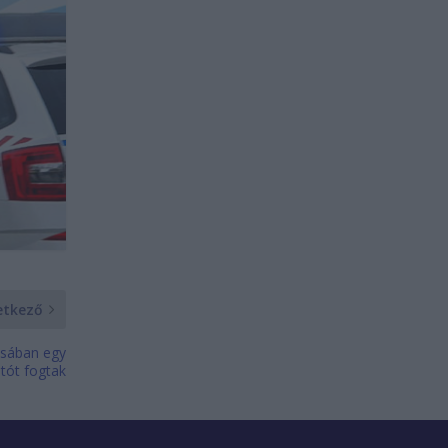
etkező
osában egy
tót fogtak