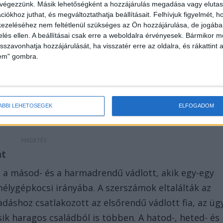
 végezzünk. Másik lehetőségként a hozzájárulás megadása vagy elutasí
iókhoz juthat, és megváltoztathatja beállításait.
Felhívjuk figyelmét, 
éső délután szabadon engedték a Berettyóújfalui
ezeléséhez nem feltétlenül szükséges az Ön hozzájárulása, de jogában 
ltak ismerőseiknek, hogy menjenek értük kocsival.
zelés ellen. A beállításai csak erre a weboldalra érvényesek. Bármikor m
isszavonhatja hozzájárulását, ha visszatér erre az oldalra, és rákattint a
rom gépkocsival, majd elindultak Pocsajra.
lem" gombra.
ádja is lakik. Amikor az autókat meglátta a férfi,
 csákányt nagy erővel az elől haladó gépkocsi hátsó
ÁBBI LEHETŐSÉGEK
ELFOGADOM
at
t a másod- és a harmadrendű vádlott, akik egy-egy
lygépkocsi irányába. A szerszámok eltalálták az
adáshoz csatlakozott az elsőrendű vádlott fia, az üg
ik haragos családból is többen. A hatod-, heted- és