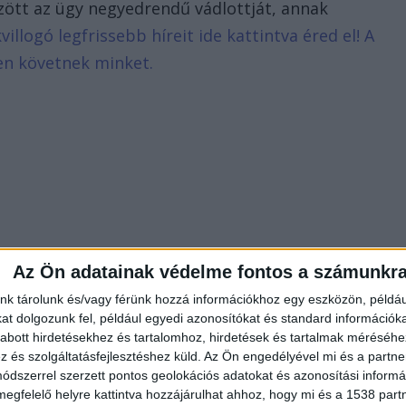
özött az ügy negyedrendű vádlottját, annak
villogó legfrissebb híreit ide kattintva éred el! A
en követnek minket.
Az Ön adatainak védelme fontos a számunkr
nk tárolunk és/vagy férünk hozzá információkhoz egy eszközön, példáu
t dolgozunk fel, például egyedi azonosítókat és standard információk
abott hirdetésekhez és tartalomhoz, hirdetések és tartalmak méréséhe
és szolgáltatásfejlesztéshez küld.
Az Ön engedélyével mi és a partne
dszerrel szerzett pontos geolokációs adatokat és azonosítási informác
megfelelő helyre kattintva hozzájárulhat ahhoz, hogy mi és a 1538 partne