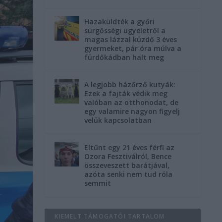
Hazaküldték a győri
sürgősségi ügyeletről a
magas lázzal küzdő 3 éves
gyermeket, pár óra múlva a
fürdőkádban halt meg
A legjobb házőrző kutyák:
Ezek a fajták védik meg
valóban az otthonodat, de
egy valamire nagyon figyelj
velük kapcsolatban
Eltűnt egy 21 éves férfi az
Ozora Fesztiválról, Bence
összeveszett barátjával,
azóta senki nem tud róla
semmit
KIEMELT TÁMOGATÓI TARTALOM