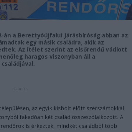
8-án a Berettyóújfalui Járásbíróság abban az
ámadtak egy másik családra, akik az
dtek. Az ítélet szerint az elsőrendű vádlott
menőleg haragos viszonyban áll a
családjával.
településen, az egyik kisbolt előtt szerszámokkal
zonyból fakadóan két család összeszólalkozott. A
e rendőrök is érkeztek, mindkét családból több