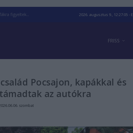
kra figyeltek...
2026. augusztus 9., 12:27:06
- 
FRISS
család Pocsajon, kapákkal és
 támadtak az autókra
2026.06.06. szombat