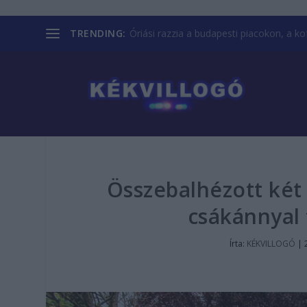
TRENDING:
Óriási razzia a budapesti piacokon, a kofá
Összebalhézott két 
csákánnyal
Írta:
KÉKVILLOGÓ
|