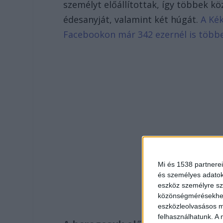
személyt előállítottak, így többek k
édesanyját, valamint két húgát.
A Kék
Facebookon már 342 ezernél is több
Mi és 1538 partnerei
és személyes adatoka
eszköz személyre sz
közönségmérésekhez 
eszközleolvasásos mó
felhasználhatunk. A 