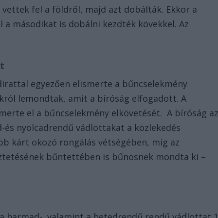
vettek fel a földről, majd azt dobálták. Ekkor a
a másodikat is dobálni kezdték kövekkel. Az
at
ádirattal egyezően elismerte a bűncselekmény
ukról lemondtak, amit a bíróság elfogadott. A
merte el a bűncselekmény elkövetését. A bíróság a
d-és nyolcadrendű vádlottakat a közlekedés
ebb kárt okozó rongálás vétségében, míg az
eztetésének bűntettében is bűnösnek mondta ki –
 a harmad-, valamint a hetedrendű rendű vádlottat 