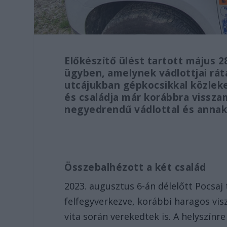
Előkészítő ülést tartott május 2
ügyben, amelynek vádlottjai rát
utcájukban gépkocsikkal közleke
és családja már korábbra vissza
negyedrendű vádlottal és annak 
Összebalhézott a két család
2023. augusztus 6-án délelőtt Pocsaj 
felfegyverkezve, korábbi haragos vis
vita során verekedtek is. A helyszínr