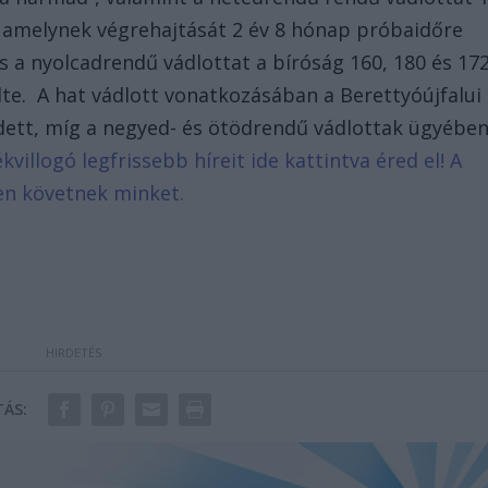
 amelynek végrehajtását 2 év 8 hónap próbaidőre
s a nyolcadrendű vádlottat a bíróság 160, 180 és 17
te. A hat vádlott vonatkozásában a Berettyóújfalui
edett, míg a negyed- és ötödrendű vádlottak ügyébe
kvillogó legfrissebb híreit ide kattintva éred el! A
en követnek minket.
ÁS: