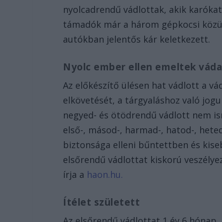
nyolcadrendű vádlottak, akik karókat 
támadók már a három gépkocsi közül 
autókban jelentős kár keletkezett.
Nyolc ember ellen emeltek vád
Az előkészítő ülésen hat vádlott a v
elkövetését, a tárgyaláshoz való jog
negyed- és ötödrendű vádlott nem is
első-, másod-, harmad-, hatod-, hete
biztonsága elleni bűntettben és kis
elsőrendű vádlottat kiskorú veszély
írja a
haon.hu.
Ítélet született
Az elsőrendű vádlottat 1 év 6 hónap,