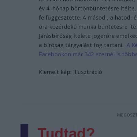
év 4 hónap börtönbüntetésre ítélte,
felfüggesztette. A másod-, a hatod- é
óra közérdekű munka büntetésre ítél
Járásbíróság ítélete jogerőre emelk
a bíróság tárgyalást fog tartani.
A Ké
Facebookon már 342 ezernél is több
Kiemelt kép: illusztráció
MEGOSZT