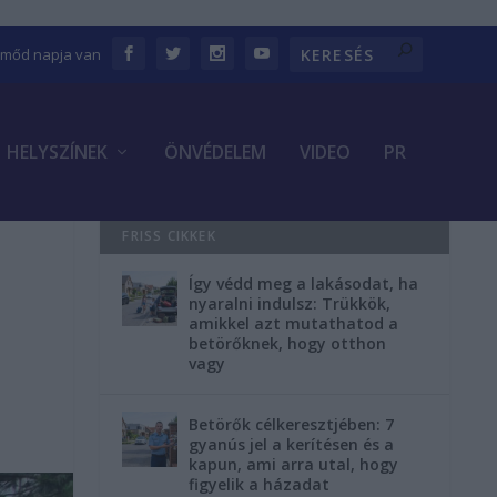
Emőd napja van
HELYSZÍNEK
ÖNVÉDELEM
VIDEO
PR
FRISS CIKKEK
Így védd meg a lakásodat, ha
nyaralni indulsz: Trükkök,
amikkel azt mutathatod a
betörőknek, hogy otthon
vagy
Betörők célkeresztjében: 7
gyanús jel a kerítésen és a
kapun, ami arra utal, hogy
figyelik a házadat